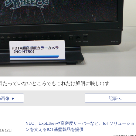
が当たっていないところでもこれだけ鮮明に映し出す
の画像
記事へ
NEC、ExpEtherや高密度サーバーなど、IoTソリューショ
ンを支えるICT基盤製品を提供
11月12日