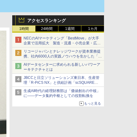
アクセスランキング
1時間
24時間
1週間
1カ月
NECのAIマーケティング「BestMove」が大手
企業で活用拡大 製造・流通・小売企業・広告
代理店などが実装フェーズへ
リコージャパンとナレッジワークが資本業務提
携、社内6000人の実践ノウハウを生かした「AI
商談記録 for RICOH」を展開へ
AIデータセンターに求められる新しいパワーア
ーキテクチャとは
JBCCと日立ソリューションズ東日本、生産管
理「R-PiCS NX」と供給計画「scSQUARE
ISP」の連携サービスを提供開始
生成AI時代の経理財務部は「価値創出の中核」
に――データ集約中枢としての役割転換を
もっと見る