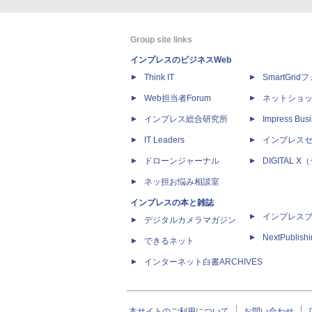
Group site links
インプレスのビジネスWeb
Think IT
SmartGri
Web担当者Forum
ネットショ
インプレス総合研究所
Impress Busi
IT Leaders
インプレス
ドローンジャーナル
DIGITAL
ネッ担お悩み相談室
インプレスの本と雑誌
インプレス
デジタルカメラマガジン
NextPublish
できるネット
インターネット白書ARCHIVES
本サイトのご利用について
お問い合わせ