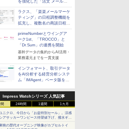
を強化した「活文 メール誤
送信防止アドインサービス」
ラクス、「楽楽メールマーケ
を提供
ティング」の日程調整機能を
拡充し、複数名の商談日程調
整を効率化
primeNumberとウイングア
ーク1st、「TROCCO」と
「Dr.Sum」の連携を開始
基幹データの集約からAI活用・
業務還元までを一貫支援
インフォマート、取引データ
をAI分析する経営分析システ
ム「IMAgent」ベータ版を提
供
Impress Watchシリーズ 人気記事
時間
24時間
1週間
1カ月
ユニクロ、今日から「お盆特別セール」。涼感
シアサッカーワンピース待望値下げ、撥水ギア
ショーツは1990円に
東映の歴代オープニング映像がカプセルトイ