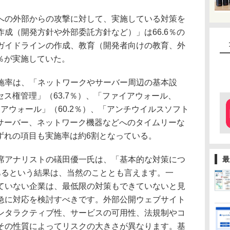
の外部からの攻撃に対して、実施している対策を
成（開発方針や外部委託方針など）」は66.6％の
ガイドラインの作成、教育（開発者向けの教育、外
7％が実施していた。
率は、「ネットワークやサーバー周辺の基本設
セス権管理」（63.7％）、「ファイアウォール、
ァイアウォール」（60.2％）、「アンチウイルスソフト
「サーバー、ネットワーク機器などへのタイムリーな
いずれの項目も実施率は約6割となっている。
アナリストの礒田優一氏は、「基本的な対策につ
最
あるという結果は、当然のこととも言えます。一
ていない企業は、最低限の対策もできていないと見
急に対応を検討すべきです。外部公開ウェブサイト
ンタラクティブ性、サービスの可用性、法規制やコ
その性質によってリスクの大きさが異なります。基