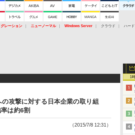
イグレーション
ニューノーマル
Windows Server
クラウド
ハード
トピック
ストレージ（HW）
オープンソース
SaaS
標的型
ント
1
への攻撃に対する日本企業の取り組
率は約6割
（2015/7/8 12:31）