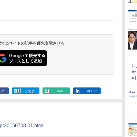
 検索で当サイトの記事を優先表示させる
レ
An
X
ェア
はてブ
note
LinkedIn
l/pr20150708-01.html