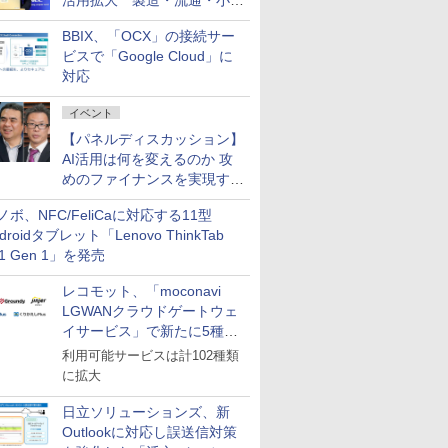
活用拡大 製造・流通・小売
企業・広告代理店などが実装
BBIX、「OCX」の接続サー
フェーズへ
ビスで「Google Cloud」に
対応
イベント
【パネルディスカッション】
AI活用は何を変えるのか 攻
めのファイナンスを実現する
業務設計とマインドセット変
ノボ、NFC/FeliCaに対応する11型
革
droidタブレット「Lenovo ThinkTab
11 Gen 1」を発売
レコモット、「moconavi
LGWANクラウドゲートウェ
イサービス」で新たに5種類
のサービスと連携開始
利用可能サービスは計102種類
に拡大
日立ソリューションズ、新
Outlookに対応し誤送信対策