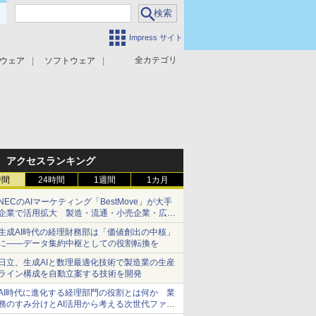
Impress サイト
全カテゴリ
ウェア
ソフトウェア
攻撃対策
マルウェア対策
アクセスランキング
時間
24時間
1週間
1カ月
NECのAIマーケティング「BestMove」が大手
企業で活用拡大 製造・流通・小売企業・広告
代理店などが実装フェーズへ
生成AI時代の経理財務部は「価値創出の中核」
に――データ集約中枢としての役割転換を
日立、生成AIと数理最適化技術で製造業の生産
ライン構成を自動立案する技術を開発
AI時代に進化する経理部門の役割とは何か 業
務のすみ分けとAI活用から考える次世代ファイ
ナンス戦略