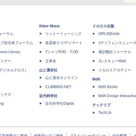
Rittor Music
イカロス出版
dフォーラム
リットーミュージック
AIRLINEweb
ップ担当者フォーラム
楽器探そう!デジマート
Jディフェンスニュー
ness Library
TシャツPOD T-OD
通訳翻訳ジャーナル
セミナー
立東舎
JレスキューWeb
 X（デジタルクロス）
山と溪谷社
イカロスアカデミー
山と溪谷オンライン
MdN
CLIMBING-NET
MdN Books
ブックス
近代科学社
MdN Design Interactiv
ing
近代科学社Digital
テックリブ
TechLib
広告掲載のご案内
編集部へのご連絡
プライバシーポリシー
会社概要