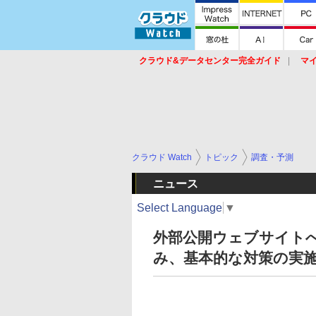
クラウド&データセンター完全ガイド
マ
サービス
セキュリティ
ネットワーク
スイッチ
ルータ
導入事例
イベ
クラウド Watch
トピック
調査・予測
ニュース
Select Language
▼
外部公開ウェブサイト
み、基本的な対策の実施