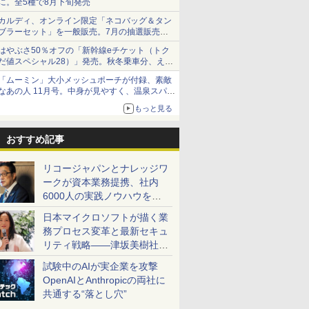
に。全5種で8月下旬発売
カルディ、オンライン限定「ネコバッグ＆タン
ブラーセット」を一般販売。7月の抽選販売の
当選無効分
はやぶさ50％オフの「新幹線eチケット（トク
だ値スペシャル28）」発売。秋冬乗車分、えき
ねっと限定
「ムーミン」大小メッシュポーチが付録、素敵
なあの人 11月号。中身が見やすく、温泉スパに
も使える
もっと見る
おすすめ記事
リコージャパンとナレッジワ
ークが資本業務提携、社内
6000人の実践ノウハウを生
かした「AI商談記録 for
日本マイクロソフトが描く業
RICOH」を展開へ
務プロセス変革と最新セキュ
リティ戦略――津坂美樹社長
が2027年度戦略を説明
試験中のAIが実企業を攻撃
OpenAIとAnthropicの両社に
共通する“落とし穴”