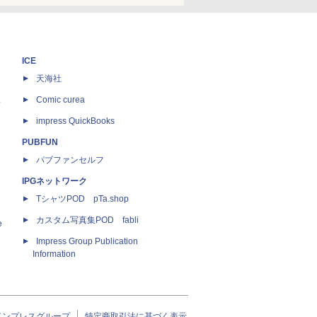
ICE
天海社
ス
Comic curea
impress QuickBooks
PUBFUN
パブファンセルフ
IPGネットワーク
TシャツPOD pTa.shop
カスタム写真集POD fabli
e
Impress Group Publication
Information
インプレスグループ
特定商取引法に基づく表示