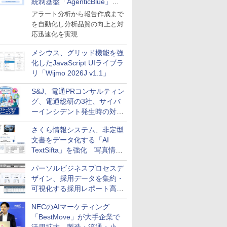
統制基盤「AgenticBlue」を
導入
アラート分析から報告作成まで
を自動化し分析品質の向上と対
応迅速化を実現
メシウス、グリッド機能を強
化したJavaScript UIライブラ
リ「Wijmo 2026J v1.1」
S&J、電通PRコンサルティン
グ、電通総研の3社、サイバ
ーインシデント発生時の対応
と危機管理広報を一体的に訓
さくら情報システム、非定型
練するプログラムを提供
文書をデータ化する「AI
TextSifta」を強化 写真情報
のデータ化などに対応
パーソルビジネスプロセスデ
ザイン、採用データを集約・
可視化する採用レポート高速
化サービスを提供
NECのAIマーケティング
「BestMove」が大手企業で