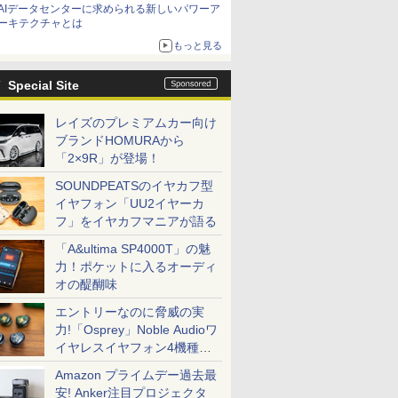
AIデータセンターに求められる新しいパワーア
ーキテクチャとは
もっと見る
Special Site
レイズのプレミアムカー向け
ブランドHOMURAから
「2×9R」が登場！
SOUNDPEATSのイヤカフ型
イヤフォン「UU2イヤーカ
フ」をイヤカフマニアが語る
「A&ultima SP4000T」の魅
力！ポケットに入るオーディ
オの醍醐味
エントリーなのに脅威の実
力!「Osprey」Noble Audioワ
イヤレスイヤフォン4機種を
一気に聴く
Amazon プライムデー過去最
安! Anker注目プロジェクタ