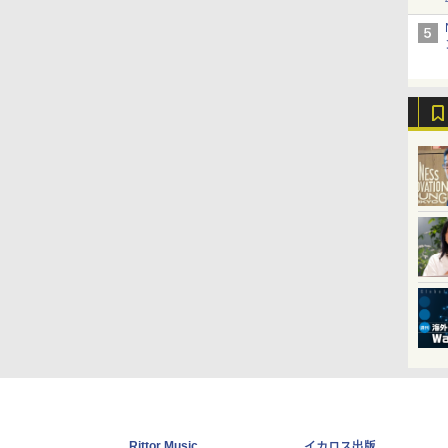
Rittor Music
イカロス出版