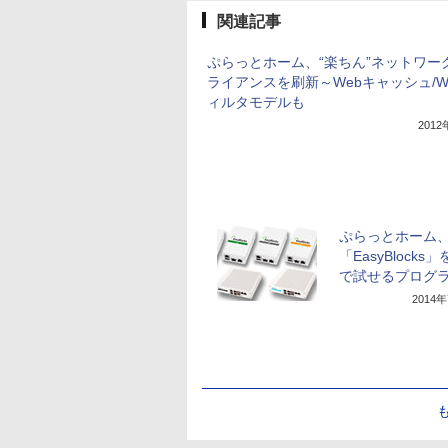
関連記事
ぷらっとホーム、“楽ちん”ネットワー
ライアンスを刷新～Webキャッシュ/W
ィルタモデルも
201
ぷらっとホーム
「EasyBlocks
で試せるプログ
2014