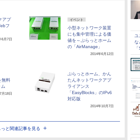
クアプ
イベント
ebフ
小型ネットワーク装置
にも集中管理による価
ユ
2年6月7日
値を～ぷらっとホーム
な
の「AirManage」
「S
に
2014年6月12日
、
ぷらっとホーム、かん
」を無料
たんネットワークアプ
ラム
ライアンス
「EasyBlocks」のIPv6
年7月18日
対応版
2014年10月7日
もっと関連記事を見る