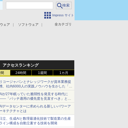
Impress サイト
全カテゴリ
ウェア
ソフトウェア
攻撃対策
マルウェア対策
アクセスランキング
時間
24時間
1週間
1カ月
リコージャパンとナレッジワークが資本業務提
携、社内6000人の実践ノウハウを生かした「AI
商談記録 for RICOH」を展開へ
AIが27年眠っていた脆弱性を発見する時代に
――「パッチ適用の優先度を見直すべき」とセ
キュリティ専門家
AIデータセンターに求められる新しいパワーア
ーキテクチャとは
日立、生成AIと数理最適化技術で製造業の生産
ライン構成を自動立案する技術を開発