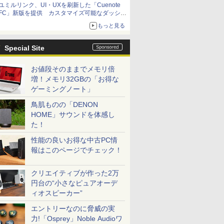
ユミルリンク、UI・UXを刷新した「Cuenote
FC」新版を提供 カスタマイズ可能なダッシュ
ボード画面を搭載
もっと見る
Special Site
お値段そのままでメモリ倍
増！メモリ32GBの「お得な
ゲーミングノート」
鳥肌ものの「DENON
HOME」サウンドを体感し
た！
性能の良いお得な中古PC情
報はこのページでチェック！
クリエイティブが作った2万
円台の“小さなピュアオーデ
ィオスピーカー”
エントリーなのに脅威の実
力!「Osprey」Noble Audioワ