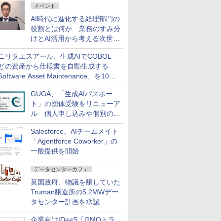
イベント
AI時代に進化する経理部門の
役割とは何か 業務のすみ分
けとAI活用から考える次世代
ファイナンス戦略
ニリタエスアール、生成AIでCOBOL
どの資産から仕様書を自動生成する
oftware Asset Maintenance」を10月
発売
GUGA、「生成AIパスポー
ト」の団体受験をリニューア
ル 個人申し込みや個別の支
払いなどに対応
Salesforce、AIチームメイト
「Agentforce Coworker」の
一般提供を開始
データセンターカフェ
英国政府、物議を醸していた
Truman醸造所の5.2MWデー
タセンター計画を承認
企業向けIDaaS「GMOトラ