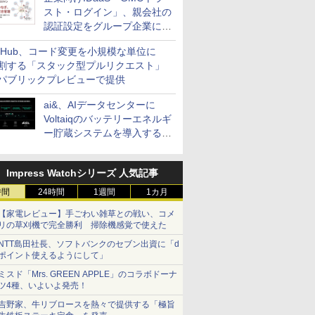
スト・ログイン」、親会社の
認証設定をグループ企業に展
開できる新機能を提供
itHub、コード変更を小規模な単位に
割する「スタック型プルリクエスト」
パブリックプレビューで提供
ai&、AIデータセンターに
Voltaiqのバッテリーエネルギ
ー貯蔵システムを導入する計
画を発表
Impress Watchシリーズ 人気記事
時間
24時間
1週間
1カ月
【家電レビュー】手ごわい雑草との戦い、コメ
リの草刈機で完全勝利 掃除機感覚で使えた
NTT島田社長、ソフトバンクのセブン出資に「d
ポイント使えるようにして」
ミスド「Mrs. GREEN APPLE」のコラボドーナ
ツ4種、いよいよ発売！
吉野家、牛リブロースを熱々で提供する「極旨