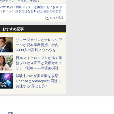
牛鉄板ステーキ定食」を発売
NewDays「増量フェス」を実施！おにぎり/サ
ンドイッチ/焼きそばなど16品が値段そのままで
ボリュームアップ
もっと見る
おすすめ記事
リコージャパンとナレッジワ
ークが資本業務提携、社内
6000人の実践ノウハウを生
かした「AI商談記録 for
日本マイクロソフトが描く業
RICOH」を展開へ
務プロセス変革と最新セキュ
リティ戦略――津坂美樹社長
が2027年度戦略を説明
試験中のAIが実企業を攻撃
OpenAIとAnthropicの両社に
共通する“落とし穴”
ICE