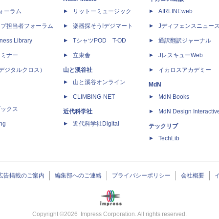
dフォーラム
リットーミュージック
AIRLINEweb
ップ担当者フォーラム
楽器探そう!デジマート
Jディフェンスニュー
ness Library
TシャツPOD T-OD
通訳翻訳ジャーナル
セミナー
立東舎
JレスキューWeb
 X（デジタルクロス）
山と溪谷社
イカロスアカデミー
山と溪谷オンライン
MdN
CLIMBING-NET
MdN Books
ブックス
近代科学社
MdN Design Interactiv
ing
近代科学社Digital
テックリブ
TechLib
広告掲載のご案内
編集部へのご連絡
プライバシーポリシー
会社概要
Copyright ©
2026
Impress Corporation. All rights reserved.