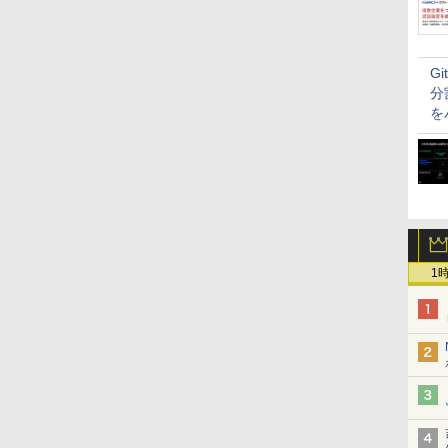
G
分
を
1