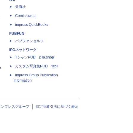
天海社
ス
Comic curea
impress QuickBooks
PUBFUN
パブファンセルフ
IPGネットワーク
TシャツPOD pTa.shop
カスタム写真集POD fabli
e
Impress Group Publication
Information
インプレスグループ
特定商取引法に基づく表示