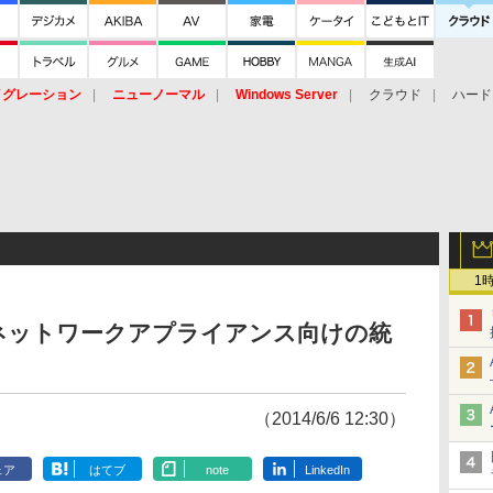
イグレーション
ニューノーマル
Windows Server
クラウド
ハード
トピック
ストレージ（HW）
オープンソース
SaaS
標的型
ント
1
ネットワークアプライアンス向けの統
（2014/6/6 12:30）
ェア
はてブ
note
LinkedIn