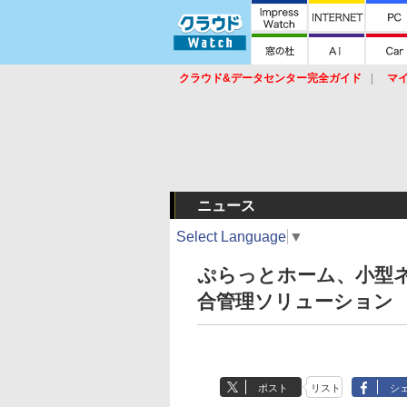
クラウド&データセンター完全ガイド
マ
サービス
セキュリティ
ネットワーク
スイッチ
ルータ
導入事例
イベ
ニュース
Select Language
▼
ぷらっとホーム、小型
合管理ソリューション
ポスト
リスト
シ