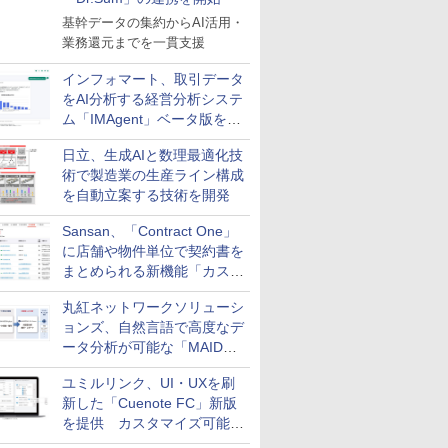
基幹データの集約からAI活用・
業務還元までを一貫支援
インフォマート、取引データ
をAI分析する経営分析システ
ム「IMAgent」ベータ版を提
供
日立、生成AIと数理最適化技
術で製造業の生産ライン構成
を自動立案する技術を開発
Sansan、「Contract One」
に店舗や物件単位で契約書を
まとめられる新機能「カスタ
ム契約ツリー」を追加
丸紅ネットワークソリューシ
ョンズ、自然言語で高度なデ
ータ分析が可能な「MAIDOA
AI ASSIST」を9月より提供
ユミルリンク、UI・UXを刷
新した「Cuenote FC」新版
を提供 カスタマイズ可能な
ダッシュボード画面を搭載