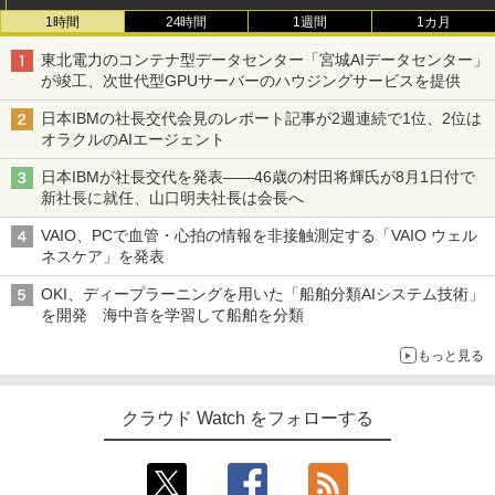
1時間
24時間
1週間
1カ月
東北電力のコンテナ型データセンター「宮城AIデータセンター」
が竣工、次世代型GPUサーバーのハウジングサービスを提供
日本IBMの社長交代会見のレポート記事が2週連続で1位、2位は
オラクルのAIエージェント
日本IBMが社長交代を発表――46歳の村田将輝氏が8月1日付で
新社長に就任、山口明夫社長は会長へ
VAIO、PCで血管・心拍の情報を非接触測定する「VAIO ウェル
ネスケア」を発表
OKI、ディープラーニングを用いた「船舶分類AIシステム技術」
を開発 海中音を学習して船舶を分類
もっと見る
クラウド Watch をフォローする