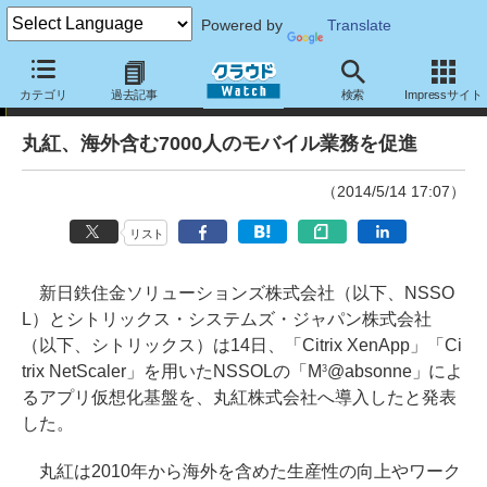
Powered by
Translate
ニュース
カテゴリ
過去記事
検索
Impressサイト
丸紅、海外含む7000人のモバイル業務を促進
（2014/5/14 17:07）
リスト
新日鉄住金ソリューションズ株式会社（以下、NSSO
L）とシトリックス・システムズ・ジャパン株式会社
（以下、シトリックス）は14日、「Citrix XenApp」「Ci
trix NetScaler」を用いたNSSOLの「M
@absonne」によ
3
るアプリ仮想化基盤を、丸紅株式会社へ導入したと発表
した。
丸紅は2010年から海外を含めた生産性の向上やワーク