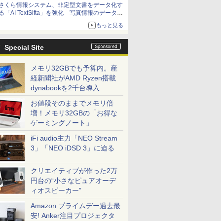
さくら情報システム、非定型文書をデータ化す
る「AI TextSifta」を強化 写真情報のデータ化
などに対応
もっと見る
Special Site
メモリ32GBでも予算内。産
経新聞社がAMD Ryzen搭載
dynabookを2千台導入
お値段そのままでメモリ倍
増！メモリ32GBの「お得な
ゲーミングノート」
iFi audio主力「NEO Stream
3」「NEO iDSD 3」に迫る
クリエイティブが作った2万
円台の“小さなピュアオーデ
ィオスピーカー”
Amazon プライムデー過去最
安! Anker注目プロジェクタ