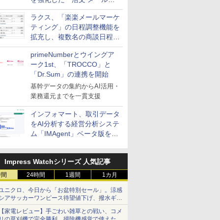
送信防止アドインサービス」
ラクス、「楽楽メールマーケ
を提供
ティング」の日程調整機能を
拡充し、複数名の商談日程調
整を効率化
primeNumberとウイングア
ーク1st、「TROCCO」と
「Dr.Sum」の連携を開始
基幹データの集約からAI活用・
業務還元までを一貫支援
インフォマート、取引データ
をAI分析する経営分析システ
ム「IMAgent」ベータ版を提
供
Impress Watchシリーズ 人気記事
時間
24時間
1週間
1カ月
ユニクロ、今日から「お盆特別セール」。涼感
シアサッカーワンピース待望値下げ、撥水ギア
ショーツは1990円に
【家電レビュー】手ごわい雑草との戦い、コメ
リの草刈機で完全勝利 掃除機感覚で使えた