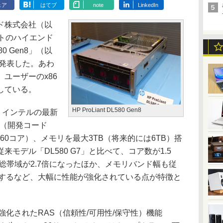
ェア
はてブ
note
LinkedIn
ド株式会社（以
ットのハイエンド
580 Gen8」（以
品を発表した。あわ
ユーザーのx86
している。
HP ProLiant DL580 Gen8
は、インテルの最新
ーズ（開発コード
4基（60コア）、メモリを最大3TB（将来的には6TB）搭
モデル「DL580 G7」と比べて、コア数が1.5
ス総帯域が2.7倍になったほか、メモリバンド幅も従
を実現するなど、大幅に性能が強化されている点が特徴と
で強化されたRAS（信頼性/可用性/保守性）機能