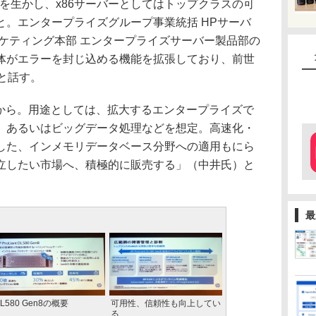
ノロジー」を生かし、x86サーバーとしてはトップクラスの可
と。エンタープライズグループ事業統括 HPサーバ
ケティング本部 エンタープライズサーバー製品部の
体がエラーを封じ込める機能を拡張しており、前世
と話す。
）から。用途としては、拡大するエンタープライズで
、あるいはビッグデータ処理などを想定。高速化・
した、インメモリデータベース分野への適用もにら
立したい市場へ、積極的に販売する」（中井氏）と
最
L580 Gen8の概要
可用性、信頼性も向上してい
る