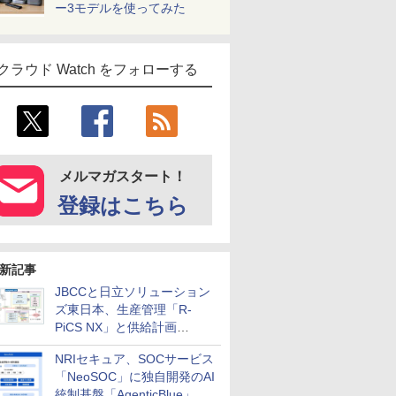
ー3モデルを使ってみた
クラウド Watch をフォローする
メルマガスタート！
登録はこちら
新記事
JBCCと日立ソリューション
ズ東日本、生産管理「R-
PiCS NX」と供給計画
「scSQUARE ISP」の連携サ
NRIセキュア、SOCサービス
ービスを提供開始
「NeoSOC」に独自開発のAI
統制基盤「AgenticBlue」を