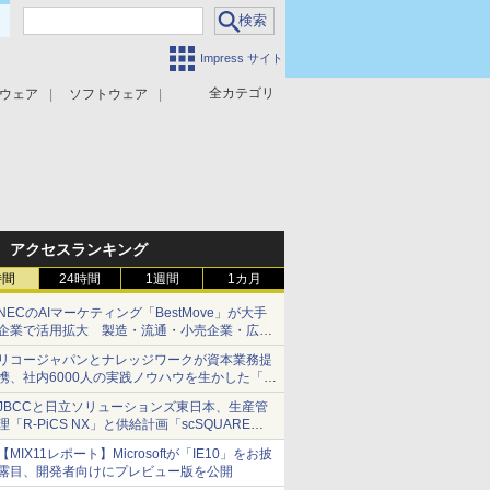
Impress サイト
全カテゴリ
ウェア
ソフトウェア
攻撃対策
マルウェア対策
アクセスランキング
時間
24時間
1週間
1カ月
NECのAIマーケティング「BestMove」が大手
企業で活用拡大 製造・流通・小売企業・広告
代理店などが実装フェーズへ
リコージャパンとナレッジワークが資本業務提
携、社内6000人の実践ノウハウを生かした「AI
商談記録 for RICOH」を展開へ
JBCCと日立ソリューションズ東日本、生産管
理「R-PiCS NX」と供給計画「scSQUARE
ISP」の連携サービスを提供開始
【MIX11レポート】Microsoftが「IE10」をお披
露目、開発者向けにプレビュー版を公開