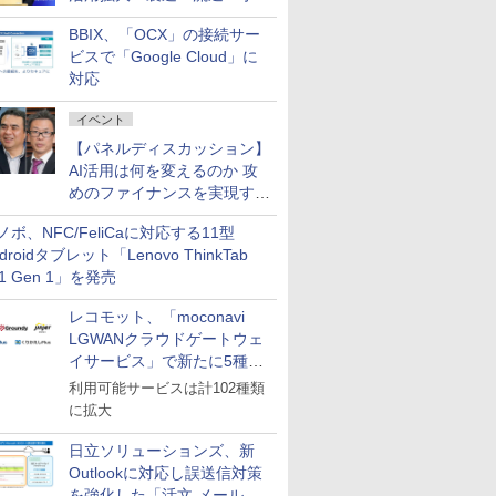
企業・広告代理店などが実装
BBIX、「OCX」の接続サー
フェーズへ
ビスで「Google Cloud」に
対応
イベント
【パネルディスカッション】
AI活用は何を変えるのか 攻
めのファイナンスを実現する
業務設計とマインドセット変
ノボ、NFC/FeliCaに対応する11型
革
droidタブレット「Lenovo ThinkTab
11 Gen 1」を発売
レコモット、「moconavi
LGWANクラウドゲートウェ
イサービス」で新たに5種類
のサービスと連携開始
利用可能サービスは計102種類
に拡大
日立ソリューションズ、新
Outlookに対応し誤送信対策
を強化した「活文 メール誤