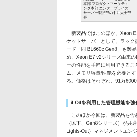
本部 プロダクトマーケティ
ング本部 エンタープライズ
サーバー製品部の中井大士部
長
新製品ではこのほか、Xeon E5
ケットサーバーとして、ラック型の「H
ード「同 BL660c Gen8」
め、Xeon E7 v2シリーズ
ーの性能を手軽に利用できるこ
ム、メモリ容量/性能を必要とす
る。価格はそれぞれ、91万600
iLO4を利用した管理機能を
このほか今回は、新製品を含む第8世
（以下、Gen8シリーズ）が共通して
Lights-Out）マネジメント