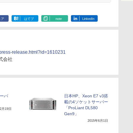
ェア
はてブ
note
LinkedIn
/press-release.html?id=1610231
式会社
サーバ
日本HP、Xeon E7 v3搭
載の4ソケットサーバー
「ProLiant DL580
年2月19日
Gen9」
2015年6月1日