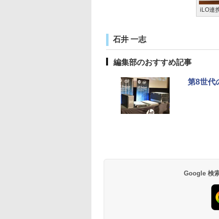
iLO連
石井 一志
編集部のおすすめ記事
第8世代の
Google