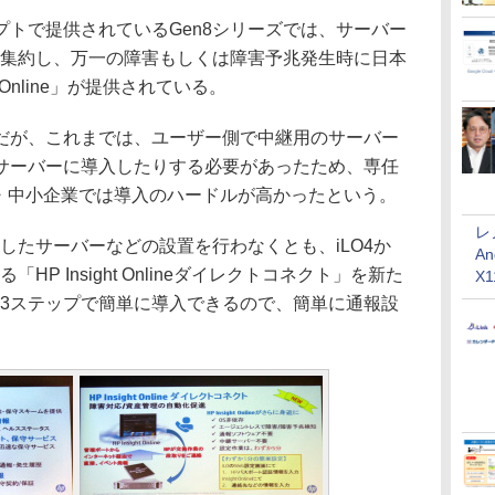
トで提供されているGen8シリーズでは、サーバー
へ集約し、万一の障害もしくは障害予兆発生時に日本
t Online」が提供されている。
が、これまでは、ユーザー側で中継用のサーバー
サーバーに導入したりする必要があったため、専任
堅・中小企業では導入のハードルが高かったという。
レ
たサーバーなどの設置を行わなくとも、iLO4か
An
P Insight Onlineダイレクトコネクト」を新た
X
、3ステップで簡単に導入できるので、簡単に通報設