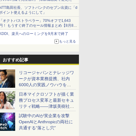
NTT島田社長、ソフトバンクのセブン出資に「d
ポイント使えるようにして」
「オクトパストラベラー」70%オフで1,643
円！ もうすぐ終了のセール情報まとめ【8月8日
更新】
KDDI、楽天へのローミングを9月末で終了
ニンテンドーeショップでは「大神 絶景版」が
67%オフで990円
もっと見る
おすすめ記事
リコージャパンとナレッジワ
ークが資本業務提携、社内
6000人の実践ノウハウを生
かした「AI商談記録 for
日本マイクロソフトが描く業
RICOH」を展開へ
務プロセス変革と最新セキュ
リティ戦略――津坂美樹社長
が2027年度戦略を説明
試験中のAIが実企業を攻撃
OpenAIとAnthropicの両社に
共通する“落とし穴”