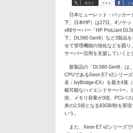
ポスト
リスト
シ
日本ヒューレット・パッカー
下、日本HP）は27日、4ソケ
x86サーバー「HP ProLiant DL
下、DL580 Gen8）など3製
せて管理機能の強化などを図り、
サーバー活用を支援していくと
新製品の「DL580 Gen8」
CPUであるXeon E7 v2シリ
名：IvyBridge-EX）を最大
載可能なハイエンドサーバー。従来
倍、メモリ容量が3倍、PCIバ
来の2.5倍となる83GB/秒
いう。
また、Xeon E7 v2シリーズ