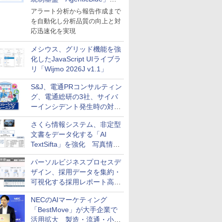
導入
アラート分析から報告作成まで
を自動化し分析品質の向上と対
応迅速化を実現
メシウス、グリッド機能を強
化したJavaScript UIライブラ
リ「Wijmo 2026J v1.1」
S&J、電通PRコンサルティン
グ、電通総研の3社、サイバ
ーインシデント発生時の対応
と危機管理広報を一体的に訓
さくら情報システム、非定型
練するプログラムを提供
文書をデータ化する「AI
TextSifta」を強化 写真情報
のデータ化などに対応
パーソルビジネスプロセスデ
ザイン、採用データを集約・
可視化する採用レポート高速
化サービスを提供
NECのAIマーケティング
「BestMove」が大手企業で
活用拡大 製造・流通・小売