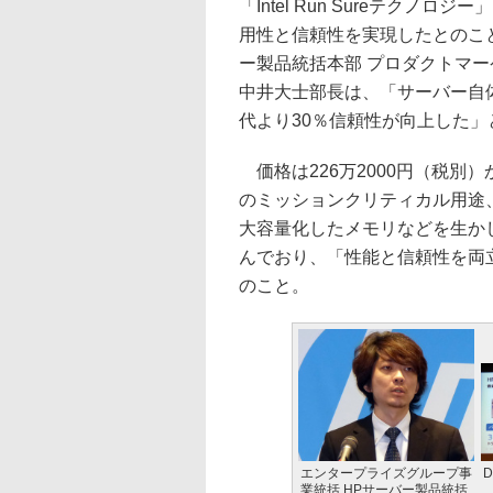
「Intel Run Sureテク
用性と信頼性を実現したとのこ
ー製品統括本部 プロダクトマー
中井大士部長は、「サーバー自
代より30％信頼性が向上した」
価格は226万2000円（税別
のミッションクリティカル用途
大容量化したメモリなどを生か
んでおり、「性能と信頼性を両
のこと。
エンタープライズグループ事
D
業統括 HPサーバー製品統括