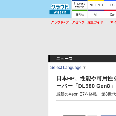
クラウド&データセンター完全ガイド
マ
サービス
セキュリティ
ネットワーク
スイッチ
ルータ
導入事例
イベ
ニュース
Select Language
▼
日本HP、性能や可用性
ーバー「DL580 Gen8」
最新のXeon E7を搭載、第8