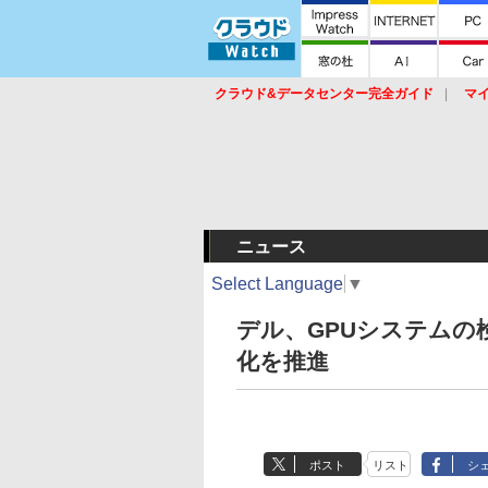
クラウド&データセンター完全ガイド
マ
サービス
セキュリティ
ネットワーク
スイッチ
ルータ
導入事例
イベ
ニュース
Select Language
▼
デル、GPUシステムの
化を推進
ポスト
リスト
シ