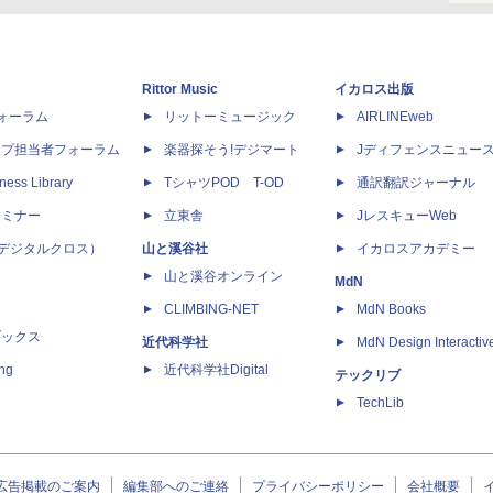
Rittor Music
イカロス出版
dフォーラム
リットーミュージック
AIRLINEweb
ップ担当者フォーラム
楽器探そう!デジマート
Jディフェンスニュー
ness Library
TシャツPOD T-OD
通訳翻訳ジャーナル
セミナー
立東舎
JレスキューWeb
 X（デジタルクロス）
山と溪谷社
イカロスアカデミー
山と溪谷オンライン
MdN
CLIMBING-NET
MdN Books
ブックス
近代科学社
MdN Design Interactiv
ing
近代科学社Digital
テックリブ
TechLib
広告掲載のご案内
編集部へのご連絡
プライバシーポリシー
会社概要