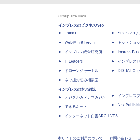
Group site links
インプレスのビジネスWeb
Think IT
SmartGri
Web担当者Forum
ネットショ
インプレス総合研究所
Impress Busi
IT Leaders
インプレス
ドローンジャーナル
DIGITAL
ネッ担お悩み相談室
インプレスの本と雑誌
インプレス
デジタルカメラマガジン
NextPublish
できるネット
インターネット白書ARCHIVES
本サイトのご利用について
お問い合わせ