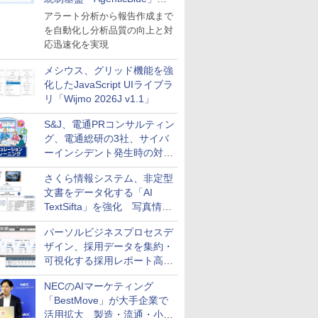
導入
アラート分析から報告作成まで
を自動化し分析品質の向上と対
応迅速化を実現
メシウス、グリッド機能を強
化したJavaScript UIライブラ
リ「Wijmo 2026J v1.1」
S&J、電通PRコンサルティン
グ、電通総研の3社、サイバ
ーインシデント発生時の対応
と危機管理広報を一体的に訓
さくら情報システム、非定型
練するプログラムを提供
文書をデータ化する「AI
TextSifta」を強化 写真情報
のデータ化などに対応
パーソルビジネスプロセスデ
ザイン、採用データを集約・
可視化する採用レポート高速
化サービスを提供
NECのAIマーケティング
「BestMove」が大手企業で
活用拡大 製造・流通・小売