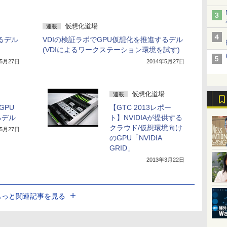
仮想化道場
連載
るデル
VDIの検証ラボでGPU仮想化を推進するデル
(VDIによるワークステーション環境を試す)
年5月27日
2014年5月27日
仮想化道場
連載
GPU
【GTC 2013レポー
るデル
ト】NVIDIAが提供する
クラウド/仮想環境向け
年5月27日
のGPU「NVIDIA
GRID」
2013年3月22日
もっと関連記事を見る