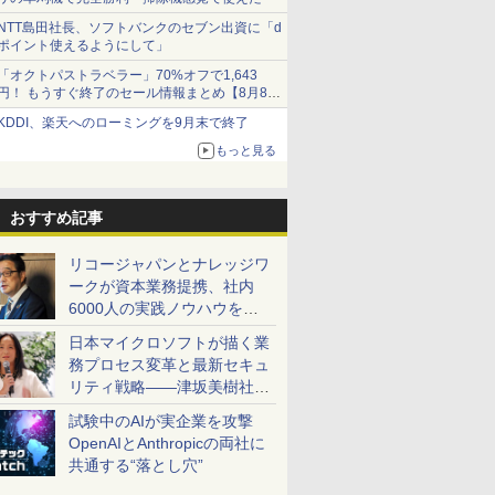
NTT島田社長、ソフトバンクのセブン出資に「d
ポイント使えるようにして」
「オクトパストラベラー」70%オフで1,643
円！ もうすぐ終了のセール情報まとめ【8月8日
更新】
KDDI、楽天へのローミングを9月末で終了
ニンテンドーeショップでは「大神 絶景版」が
67%オフで990円
もっと見る
おすすめ記事
リコージャパンとナレッジワ
ークが資本業務提携、社内
6000人の実践ノウハウを生
かした「AI商談記録 for
日本マイクロソフトが描く業
RICOH」を展開へ
務プロセス変革と最新セキュ
リティ戦略――津坂美樹社長
が2027年度戦略を説明
試験中のAIが実企業を攻撃
OpenAIとAnthropicの両社に
共通する“落とし穴”