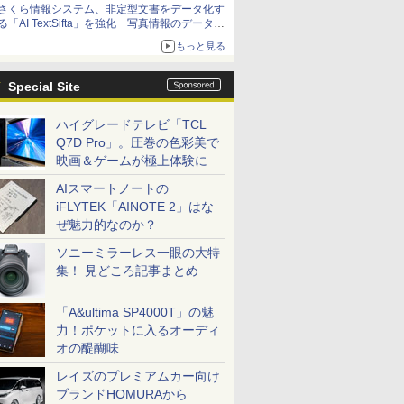
さくら情報システム、非定型文書をデータ化す
る「AI TextSifta」を強化 写真情報のデータ化
などに対応
もっと見る
Special Site
ハイグレードテレビ「TCL
Q7D Pro」。圧巻の色彩美で
映画＆ゲームが極上体験に
AIスマートノートの
iFLYTEK「AINOTE 2」はな
ぜ魅力的なのか？
ソニーミラーレス一眼の大特
集！ 見どころ記事まとめ
「A&ultima SP4000T」の魅
力！ポケットに入るオーディ
オの醍醐味
レイズのプレミアムカー向け
ブランドHOMURAから