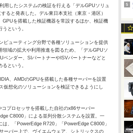
利用したシステムの検証を行える「デルGPUソリュ
設立すると発表した。デル東日本支社（東京・港区）
nter内に、GPUを搭載した検証機器を常設するほか、検証機
行うという。
ンピューティング分野で各種ソリューションを提供
用領域の拡大や利用推進を図るため、「デルGPUソ
Uベンダー、SIパートナーやISVパートナーなどと
めるという。
DIA、AMDのGPUを搭載した各種サーバーを設置
クス仮想化のソリューションを検証できるようにし
やコプロセッサを搭載した自社のx86サーバー
werEdge C8000」による並列分散システムを設置。一
owerEdge R720」「PowerEdge C8000」
といったサーバー上で、ヴイエムウェア、シトリックスの