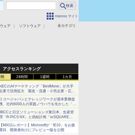
Impress サイト
全カテゴリ
ウェア
ソフトウェア
攻撃対策
マルウェア対策
アクセスランキング
時間
24時間
1週間
1カ月
NECのAIマーケティング「BestMove」が大手
企業で活用拡大 製造・流通・小売企業・広告
代理店などが実装フェーズへ
リコージャパンとナレッジワークが資本業務提
携、社内6000人の実践ノウハウを生かした「AI
商談記録 for RICOH」を展開へ
JBCCと日立ソリューションズ東日本、生産管
理「R-PiCS NX」と供給計画「scSQUARE
ISP」の連携サービスを提供開始
【MIX11レポート】Microsoftが「IE10」をお披
露目、開発者向けにプレビュー版を公開