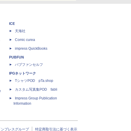
ICE
天海社
ス
Comic curea
impress QuickBooks
PUBFUN
パブファンセルフ
IPGネットワーク
TシャツPOD pTa.shop
カスタム写真集POD fabli
e
Impress Group Publication
Information
インプレスグループ
特定商取引法に基づく表示