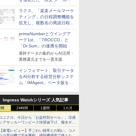
送信防止アドインサービス」
ラクス、「楽楽メールマーケ
を提供
ティング」の日程調整機能を
拡充し、複数名の商談日程調
整を効率化
primeNumberとウイングア
ーク1st、「TROCCO」と
「Dr.Sum」の連携を開始
基幹データの集約からAI活用・
業務還元までを一貫支援
インフォマート、取引データ
をAI分析する経営分析システ
ム「IMAgent」ベータ版を提
供
Impress Watchシリーズ 人気記事
時間
24時間
1週間
1カ月
ユニクロ、今日から「お盆特別セール」。涼感
シアサッカーワンピース待望値下げ、撥水ギア
ショーツは1990円に
【家電レビュー】手ごわい雑草との戦い、コメ
リの草刈機で完全勝利 掃除機感覚で使えた