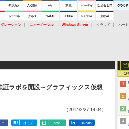
イグレーション
ニューノーマル
Windows Server
クラウド
ハード
トピック
ストレージ（HW）
オープンソース
SaaS
標的型
ント
1
検証ラボを開設～グラフィックス仮想
（2014/2/27 14:04）
ェア
はてブ
note
LinkedIn