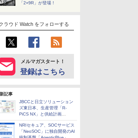
「2×9R」が登場！
クラウド Watch をフォローする
メルマガスタート！
登録はこちら
新記事
JBCCと日立ソリューション
ズ東日本、生産管理「R-
PiCS NX」と供給計画
「scSQUARE ISP」の連携サ
NRIセキュア、SOCサービス
ービスを提供開始
「NeoSOC」に独自開発のAI
統制基盤「AgenticBlue」を