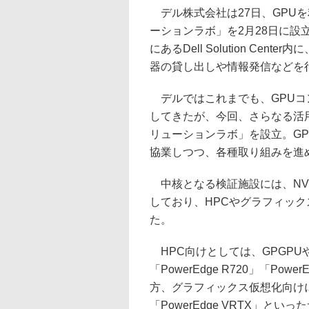
デル株式会社は27日、GPUを
ーションラボ」を2月28日に
にあるDell Solution Ce
器の貸し出しや情報発信などを
デルではこれまでも、GPUコ
してきたが、今回、さらなる活
リューションラボ」を設立。GP
協業しつつ、各種取り組みを進
中核となる検証施設には、NVI
しており、HPCやグラフィッ
た。
HPC向けとしては、GPGPU
「PowerEdge R720」「Po
方、グラフィックス仮想化向けには、「P
「PowerEdge VRTX」