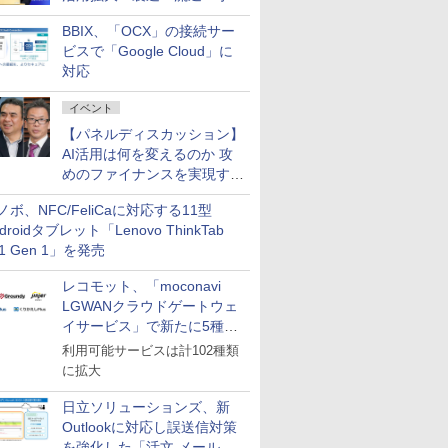
企業・広告代理店などが実装
BBIX、「OCX」の接続サー
フェーズへ
ビスで「Google Cloud」に
対応
イベント
【パネルディスカッション】
AI活用は何を変えるのか 攻
めのファイナンスを実現する
業務設計とマインドセット変
ノボ、NFC/FeliCaに対応する11型
革
droidタブレット「Lenovo ThinkTab
11 Gen 1」を発売
レコモット、「moconavi
LGWANクラウドゲートウェ
イサービス」で新たに5種類
のサービスと連携開始
利用可能サービスは計102種類
に拡大
日立ソリューションズ、新
Outlookに対応し誤送信対策
を強化した「活文 メール誤