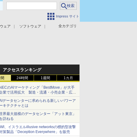
Impress サイト
全カテゴリ
ウェア
ソフトウェア
攻撃対策
マルウェア対策
アクセスランキング
時間
24時間
1週間
1カ月
NECのAIマーケティング「BestMove」が大手
企業で活用拡大 製造・流通・小売企業・広告
代理店などが実装フェーズへ
AIデータセンターに求められる新しいパワーア
ーキテクチャとは
世界最大規模のデータセンター「アット東京」
を訪ねる
IWI、イスラエルillusive networksの標的型攻撃
対策製品「Deception Everywhere」を販売