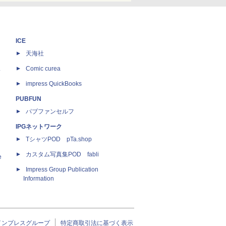
ICE
天海社
ス
Comic curea
impress QuickBooks
PUBFUN
パブファンセルフ
IPGネットワーク
TシャツPOD pTa.shop
カスタム写真集POD fabli
e
Impress Group Publication
Information
インプレスグループ
特定商取引法に基づく表示