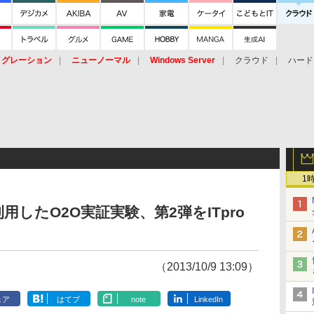
イグレーション
ニューノーマル
Windows Server
クラウド
ハード
トピック
ストレージ（HW）
オープンソース
SaaS
標的型
ント
1
したO2O実証実験、第2弾をITpro
（2013/10/9 13:09）
ェア
はてブ
note
LinkedIn