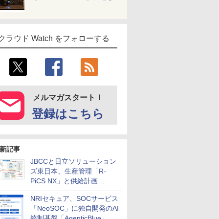
クラウド Watch をフォローする
メルマガスタート！
登録はこちら
新記事
JBCCと日立ソリューション
ズ東日本、生産管理「R-
PiCS NX」と供給計画
「scSQUARE ISP」の連携サ
NRIセキュア、SOCサービス
ービスを提供開始
「NeoSOC」に独自開発のAI
統制基盤「AgenticBlue」を