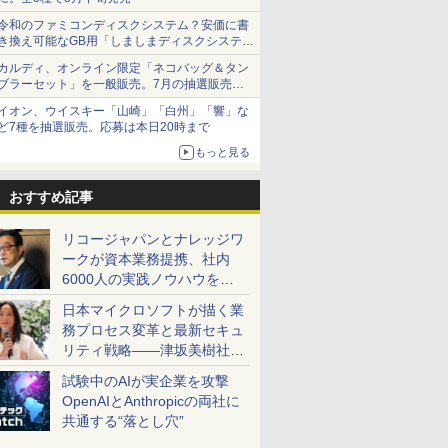
令和のファミコンディスクシステム？安価に書
き換え可能なGB用「しましまディスクシステ
ム」
カルディ、オンライン限定「ネコバッグ＆タン
ブラーセット」を一般販売。7月の抽選販売の
当選無効分
イオン、ウイスキー「山崎」「白州」「響」な
ど7種を抽選販売。応募は本日20時まで
もっと見る
おすすめ記事
リコージャパンとナレッジワ
ークが資本業務提携、社内
6000人の実践ノウハウを生
かした「AI商談記録 for
日本マイクロソフトが描く業
RICOH」を展開へ
務プロセス変革と最新セキュ
リティ戦略――津坂美樹社長
が2027年度戦略を説明
試験中のAIが実企業を攻撃
OpenAIとAnthropicの両社に
共通する“落とし穴”