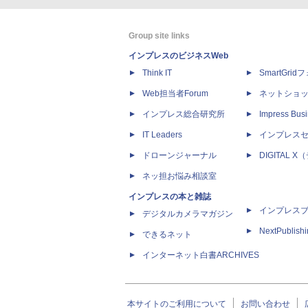
Group site links
インプレスのビジネスWeb
Think IT
SmartGri
Web担当者Forum
ネットショ
インプレス総合研究所
Impress Busi
IT Leaders
インプレス
ドローンジャーナル
DIGITAL
ネッ担お悩み相談室
インプレスの本と雑誌
インプレス
デジタルカメラマガジン
NextPublish
できるネット
インターネット白書ARCHIVES
本サイトのご利用について
お問い合わせ