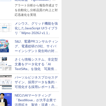
導入
アラート分析から報告作成まで
を自動化し分析品質の向上と対
応迅速化を実現
メシウス、グリッド機能を強
化したJavaScript UIライブラ
リ「Wijmo 2026J v1.1」
S&J、電通PRコンサルティン
グ、電通総研の3社、サイバ
ーインシデント発生時の対応
と危機管理広報を一体的に訓
さくら情報システム、非定型
練するプログラムを提供
文書をデータ化する「AI
TextSifta」を強化 写真情報
のデータ化などに対応
パーソルビジネスプロセスデ
ザイン、採用データを集約・
可視化する採用レポート高速
化サービスを提供
NECのAIマーケティング
「BestMove」が大手企業で
活用拡大 製造・流通・小売