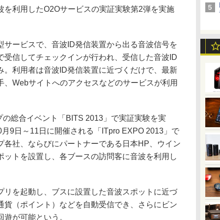
を利用したO2Oサービスの実証実験第2弾を実施
サービスで、音波ID発信装置から出る音波信号を
で受信してチェックインが行われ、受信した音波ID
み。利用者は音波ID発信装置に近づくだけで、最新
手、Webサイトへのアクセスなどのサービスが利用
の総合イベント「BITS 2013」で実証実験を実
日～11日に開催される「ITpro EXPO 2013」で
プ各社、ならびにパートナーである日本HP、ウイン
ポットを設置し、各ブースの訪問客に音波を利用し
リを起動し、ブスに設置した音波スポットに近づ
通貨（ポイント）などを自動受信でき、さらにビン
回遊が可能という。