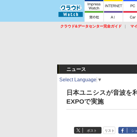
クラウド&データセンター完全ガイド
マ
サービス
セキュリティ
ネットワーク
スイッチ
ルータ
導入事例
イベ
ニュース
Select Language
▼
日本ユニシスが音波を利用
EXPOで実施
ポスト
リスト
シ