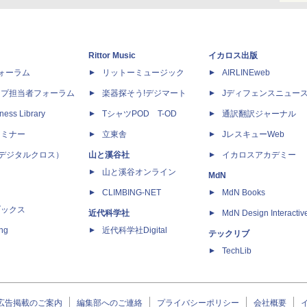
Rittor Music
イカロス出版
dフォーラム
リットーミュージック
AIRLINEweb
ップ担当者フォーラム
楽器探そう!デジマート
Jディフェンスニュー
ness Library
TシャツPOD T-OD
通訳翻訳ジャーナル
セミナー
立東舎
JレスキューWeb
 X（デジタルクロス）
山と溪谷社
イカロスアカデミー
山と溪谷オンライン
MdN
CLIMBING-NET
MdN Books
ブックス
近代科学社
MdN Design Interactiv
ing
近代科学社Digital
テックリブ
TechLib
広告掲載のご案内
編集部へのご連絡
プライバシーポリシー
会社概要