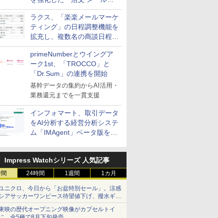
送信防止アドインサービス」
ラクス、「楽楽メールマーケ
を提供
ティング」の日程調整機能を
拡充し、複数名の商談日程調
整を効率化
primeNumberとウイングア
ーク1st、「TROCCO」と
「Dr.Sum」の連携を開始
基幹データの集約からAI活用・
業務還元までを一貫支援
インフォマート、取引データ
をAI分析する経営分析システ
ム「IMAgent」ベータ版を提
供
Impress Watchシリーズ 人気記事
時間
24時間
1週間
1カ月
ユニクロ、今日から「お盆特別セール」。涼感
シアサッカーワンピース待望値下げ、撥水ギア
ショーツは1990円に
東映の歴代オープニング映像がカプセルトイ
に。全5種で8月下旬発売