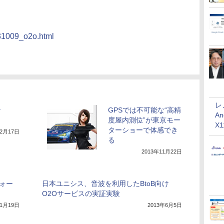
131009_o2o.html
レ
な
GPSでは不可能な“高精
An
度屋内測位”が東京モー
X
ターショーで体感でき
12月17日
る
2013年11月22日
フォー
日本ユニシス、音波を利用したBtoB向け
O2Oサービスの実証実験
11月19日
2013年6月5日