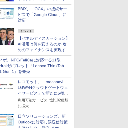
企業・広告代理店などが実装
BBIX、「OCX」の接続サー
フェーズへ
ビスで「Google Cloud」に
対応
イベント
【パネルディスカッション】
AI活用は何を変えるのか 攻
めのファイナンスを実現する
業務設計とマインドセット変
ノボ、NFC/FeliCaに対応する11型
革
droidタブレット「Lenovo ThinkTab
11 Gen 1」を発売
レコモット、「moconavi
LGWANクラウドゲートウェ
イサービス」で新たに5種類
のサービスと連携開始
利用可能サービスは計102種類
に拡大
日立ソリューションズ、新
Outlookに対応し誤送信対策
を強化した「活文 メール誤