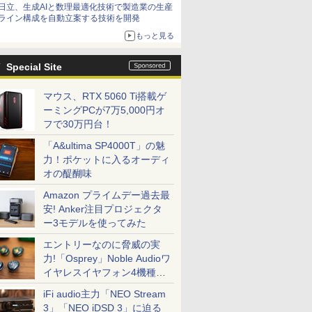
日立、生成AIと数理最適化技術で製造業の生産
ライン構成を自動立案する技術を開発
もっと見る
Special Site
マウス、RTX 5060 Ti搭載ゲ
ーミングPCが7万5,000円オ
フで30万円台！
「A&ultima SP4000T」の魅
力！ポケットに入るオーディ
オの醍醐味
Amazon プライムデー過去最
安! Anker注目プロジェクタ
ー3モデルを使ってみた
エントリーなのに脅威の実
力!「Osprey」Noble Audioワ
イヤレスイヤフォン4機種を
一気に聴く
iFi audio主力「NEO Stream
3」「NEO iDSD 3」に迫る