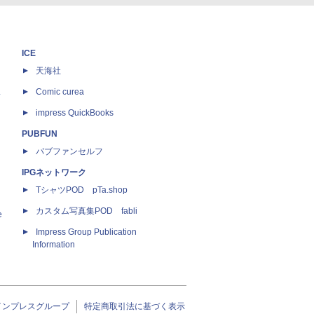
ICE
天海社
ス
Comic curea
impress QuickBooks
PUBFUN
パブファンセルフ
IPGネットワーク
TシャツPOD pTa.shop
カスタム写真集POD fabli
e
Impress Group Publication
Information
インプレスグループ
特定商取引法に基づく表示