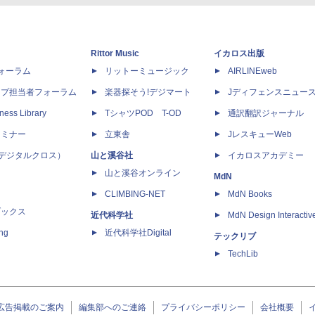
Rittor Music
イカロス出版
dフォーラム
リットーミュージック
AIRLINEweb
ップ担当者フォーラム
楽器探そう!デジマート
Jディフェンスニュー
ness Library
TシャツPOD T-OD
通訳翻訳ジャーナル
セミナー
立東舎
JレスキューWeb
 X（デジタルクロス）
山と溪谷社
イカロスアカデミー
山と溪谷オンライン
MdN
CLIMBING-NET
MdN Books
ブックス
近代科学社
MdN Design Interactiv
ing
近代科学社Digital
テックリブ
TechLib
広告掲載のご案内
編集部へのご連絡
プライバシーポリシー
会社概要