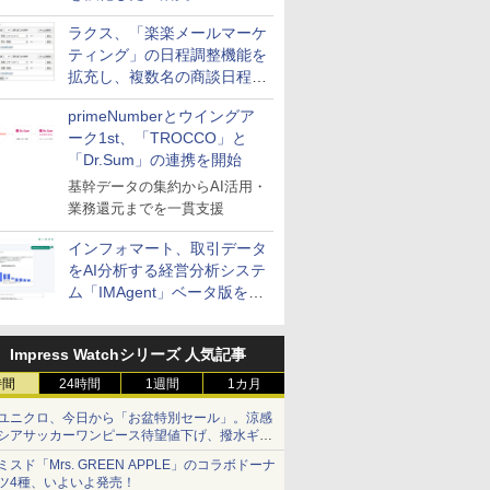
送信防止アドインサービス」
ラクス、「楽楽メールマーケ
を提供
ティング」の日程調整機能を
拡充し、複数名の商談日程調
整を効率化
primeNumberとウイングア
ーク1st、「TROCCO」と
「Dr.Sum」の連携を開始
基幹データの集約からAI活用・
業務還元までを一貫支援
インフォマート、取引データ
をAI分析する経営分析システ
ム「IMAgent」ベータ版を提
供
Impress Watchシリーズ 人気記事
時間
24時間
1週間
1カ月
ユニクロ、今日から「お盆特別セール」。涼感
シアサッカーワンピース待望値下げ、撥水ギア
ショーツは1990円に
ミスド「Mrs. GREEN APPLE」のコラボドーナ
ツ4種、いよいよ発売！