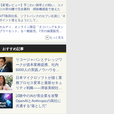
【家電レビュー】手ごわい雑草との戦い、コメ
リの草刈機で完全勝利 掃除機感覚で使えた
NTT島田社長、ソフトバンクのセブン出資に「d
ポイント使えるようにして」
カルディ、オンライン限定「ネコバッグ＆タン
ブラーセット」を一般販売。7月の抽選販売の
当選無効分
もっと見る
おすすめ記事
リコージャパンとナレッジワ
ークが資本業務提携、社内
6000人の実践ノウハウを生
かした「AI商談記録 for
日本マイクロソフトが描く業
RICOH」を展開へ
務プロセス変革と最新セキュ
リティ戦略――津坂美樹社長
が2027年度戦略を説明
試験中のAIが実企業を攻撃
OpenAIとAnthropicの両社に
共通する“落とし穴”