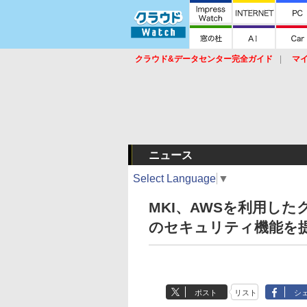
クラウド&データセンター完全ガイド
マ
サービス
セキュリティ
ネットワーク
スイッチ
ルータ
導入事例
イベ
ニュース
Select Language
▼
MKI、AWSを利用し
のセキュリティ機能を
ポスト
リスト
シ