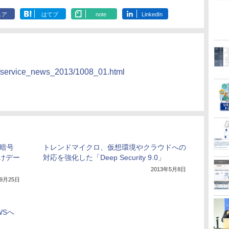
ェア
はてブ
note
LinkedIn
s/service_news_2013/1008_01.html
の暗号
トレンドマイクロ、仮想環境やクラウドへの
けデー
対応を強化した「Deep Security 9.0」
2013年5月8日
年9月25日
WSへ