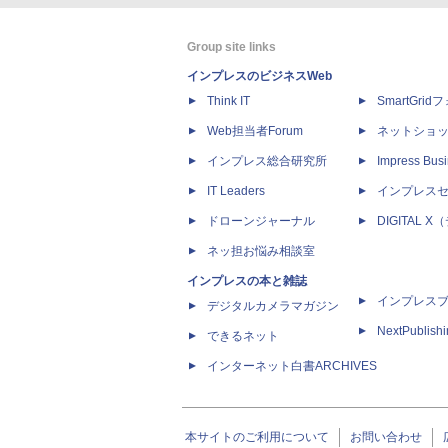
Group site links
インプレスのビジネスWeb
Think IT
SmartGri
Web担当者Forum
ネットショ
インプレス総合研究所
Impress Busi
IT Leaders
インプレス
ドローンジャーナル
DIGITAL
ネッ担お悩み相談室
インプレスの本と雑誌
インプレス
デジタルカメラマガジン
NextPublish
できるネット
インターネット白書ARCHIVES
本サイトのご利用について
お問い合わせ