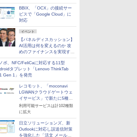
企業・広告代理店などが実装
BBIX、「OCX」の接続サー
フェーズへ
ビスで「Google Cloud」に
対応
イベント
【パネルディスカッション】
AI活用は何を変えるのか 攻
めのファイナンスを実現する
業務設計とマインドセット変
ノボ、NFC/FeliCaに対応する11型
革
droidタブレット「Lenovo ThinkTab
11 Gen 1」を発売
レコモット、「moconavi
LGWANクラウドゲートウェ
イサービス」で新たに5種類
のサービスと連携開始
利用可能サービスは計102種類
に拡大
日立ソリューションズ、新
Outlookに対応し誤送信対策
を強化した「活文 メール誤