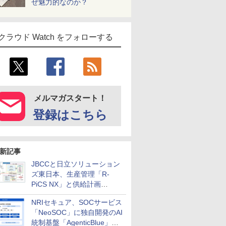
ぜ魅力的なのか？
クラウド Watch をフォローする
メルマガスタート！
登録はこちら
新記事
JBCCと日立ソリューション
ズ東日本、生産管理「R-
PiCS NX」と供給計画
「scSQUARE ISP」の連携サ
NRIセキュア、SOCサービス
ービスを提供開始
「NeoSOC」に独自開発のAI
統制基盤「AgenticBlue」を