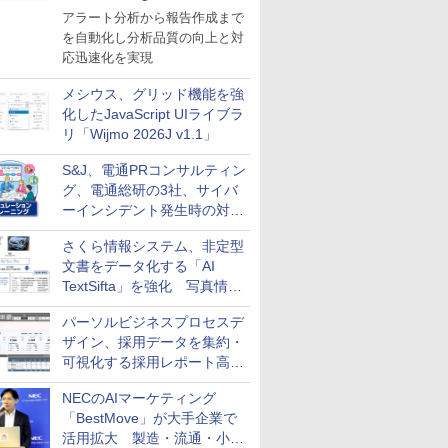
導入
アラート分析から報告作成まで
を自動化し分析品質の向上と対
応迅速化を実現
メシウス、グリッド機能を強
化したJavaScript UIライブラ
リ「Wijmo 2026J v1.1」
S&J、電通PRコンサルティン
グ、電通総研の3社、サイバ
ーインシデント発生時の対応
と危機管理広報を一体的に訓
さくら情報システム、非定型
練するプログラムを提供
文書をデータ化する「AI
TextSifta」を強化 写真情報
のデータ化などに対応
パーソルビジネスプロセスデ
ザイン、採用データを集約・
可視化する採用レポート高速
化サービスを提供
NECのAIマーケティング
「BestMove」が大手企業で
活用拡大 製造・流通・小売