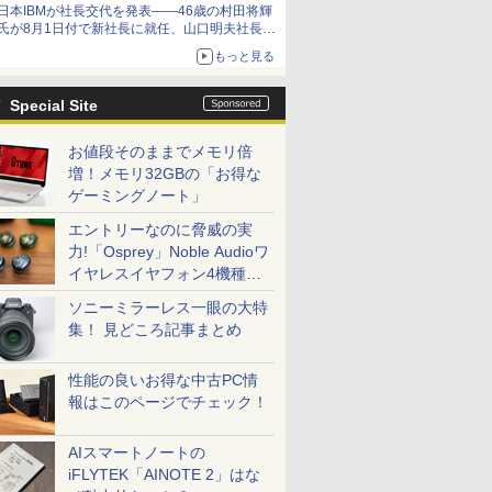
日本IBMが社長交代を発表――46歳の村田将輝
氏が8月1日付で新社長に就任、山口明夫社長は
会長へ
もっと見る
Special Site
お値段そのままでメモリ倍
増！メモリ32GBの「お得な
ゲーミングノート」
エントリーなのに脅威の実
力!「Osprey」Noble Audioワ
イヤレスイヤフォン4機種を
一気に聴く
ソニーミラーレス一眼の大特
集！ 見どころ記事まとめ
性能の良いお得な中古PC情
報はこのページでチェック！
AIスマートノートの
iFLYTEK「AINOTE 2」はな