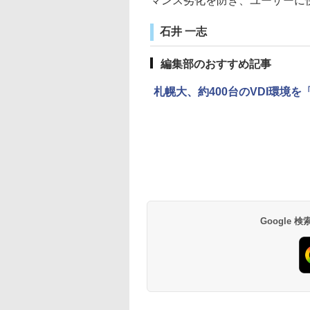
マンス劣化を防ぎ、ユーザーに
石井 一志
編集部のおすすめ記事
札幌大、約400台のVDI環境を「Tren
Google