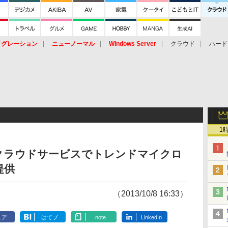
イグレーション
ニューノーマル
Windows Server
クラウド
ハード
トピック
ストレージ（HW）
オープンソース
SaaS
標的型
ント
1
たクラウドサービスでトレンドマイクロ
提供
（2013/10/8 16:33）
ェア
はてブ
note
LinkedIn