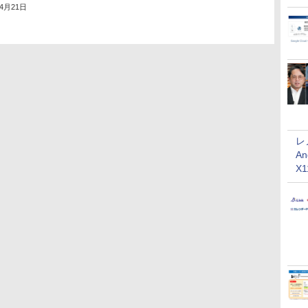
年4月21日
レ
An
X