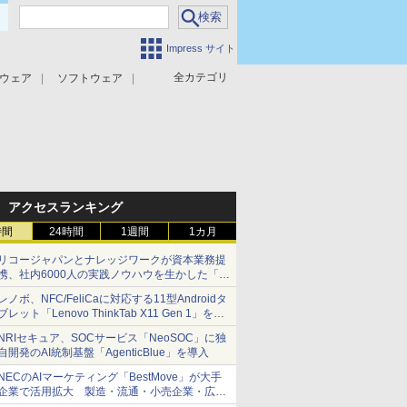
Impress サイト
全カテゴリ
ウェア
ソフトウェア
攻撃対策
マルウェア対策
アクセスランキング
時間
24時間
1週間
1カ月
リコージャパンとナレッジワークが資本業務提
携、社内6000人の実践ノウハウを生かした「AI
商談記録 for RICOH」を展開へ
レノボ、NFC/FeliCaに対応する11型Androidタ
ブレット「Lenovo ThinkTab X11 Gen 1」を発
売
NRIセキュア、SOCサービス「NeoSOC」に独
自開発のAI統制基盤「AgenticBlue」を導入
NECのAIマーケティング「BestMove」が大手
企業で活用拡大 製造・流通・小売企業・広告
代理店などが実装フェーズへ