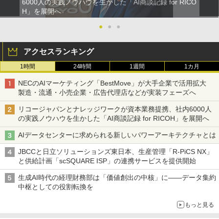
6000人の実践ノウハウを生かした「AI商談記録 for RICO
H」を展開へ
●
●
●
アクセスランキング
1時間
24時間
1週間
1カ月
NECのAIマーケティング「BestMove」が大手企業で活用拡大
製造・流通・小売企業・広告代理店などが実装フェーズへ
リコージャパンとナレッジワークが資本業務提携、社内6000人
の実践ノウハウを生かした「AI商談記録 for RICOH」を展開へ
AIデータセンターに求められる新しいパワーアーキテクチャとは
JBCCと日立ソリューションズ東日本、生産管理「R-PiCS NX」
と供給計画「scSQUARE ISP」の連携サービスを提供開始
生成AI時代の経理財務部は「価値創出の中核」に――データ集約
中枢としての役割転換を
もっと見る