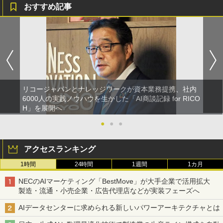
おすすめ記事
リコージャパンとナレッジワークが資本業務提携、社内
6000人の実践ノウハウを生かした「AI商談記録 for RICO
H」を展開へ
●
●
●
アクセスランキング
1時間
24時間
1週間
1カ月
NECのAIマーケティング「BestMove」が大手企業で活用拡大
製造・流通・小売企業・広告代理店などが実装フェーズへ
AIデータセンターに求められる新しいパワーアーキテクチャとは