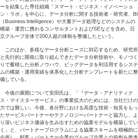
ーを結集した専任組織「スマート・ビジネス・イノベーショ
ン・ラボ」を中心に、データ分析に関する技術者・研究者、BI
（Business Intelligence）や大量データ処理などのシステムの
構築・運営に携わるコンサルタントおよびSEなどを含め、日
立グループ全体で200人超の体制を整備したという。
このほか、多様なデータ分析ニーズに対応するため、研究所
と先行的に開発に取り組んできたデータ分析技術や、モノづく
りで蓄積した分析ノウハウ、ビッグデータを利活用するシステ
ムの構築・運用実績を体系化した分析テンプレートを新たに整
備している。
今後の展開について安田氏は、「『データ・アナリティク
ス・マイスターサービス』の事業拡大のためには、当社だけの
力では難しい。今後、各分野における高度な技術・知見をもっ
たサービスパートナーやテクノロジーパートナーと協力し、よ
り深いビジネス価値を生み出すための協業モデルを構築してい
く」と、パートナープログラムによる協業スキームを積極的に
企画し、顧客・パートナー企業やグループ企業との協創を推進