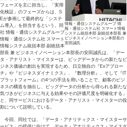
フェーズを主に担当し、「実用
化検証」のフェーズからは、S
Eが参画して最終的な「システ
情報・通信システムグループ 情
ム導入」を担当するという。同
報・通信システム社 スマート情報
社 情報・通信システムグループ
システム統括本部 副統括本部長 兼
ビジネスイノベーション本部長の
情報・通信システム社 スマート
安田誠氏
情報システム統括本部 副統括本
部長 兼 ビジネスイノベーション本部長の安田誠氏は、「デー
タ・アナリスト・マイスターは、ビッグデータからの新たなビ
ジネス価値の創出を実現するため、日立独自の『Exアプロー
チ』や『ビジネスダイナミクス』、『数理分析』、そして『IT
プラットフォーム』の4つの手法を用いることで、顧客のビジ
ネスの構造を抽出し、ビッグデータの分析から得られる新たな
気づきがビジネスに与える効果やその評価尺度を明確化する」
と、同サービスにおけるデータ・アナリスト・マイスターの役
割について説明している。
今回、同社では、「データ・アナリティクス・マイスターサ
ービス」の提供に向けて、データ・アナリティクス・マイスタ