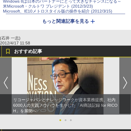
Windows 8は日本のパートナーにとって大きなチャンスになる～
米Microsoft・クルトワ プレジデント (2012/3/23)
Microsoft、IE10メトロスタイル版の操作を紹介 (2012/3/15)
もっと関連記事を見る
(石井 一志)
2012/4/17 11:58
おすすめ記事
リコージャパンとナレッジワークが資本業務提携、社内
6000人の実践ノウハウを生かした「AI商談記録 for RICO
H」を展開へ
●
●
●