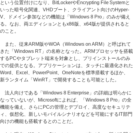
という位置付けになり、BitLockerやEncrypting File Systemと
いった暗号化関連、VHDブート、クライアント向けのHyper-
V、ドメイン参加などの機能は「Windows 8 Pro」のみが備え
る。なお、両エディションともx86版、x64版が提供されると
のこと。
また、従来ARM版やWOA（Windows on ARM）と呼ばれて
きた「Windows RT」の名称となった。ARMプロセッサを搭載
するPCやタブレット端末を対象とし、プリインストールのみ
での提供となる。アプリケーションは、タッチに最適化された
Word、Excel、PowerPoint、OneNoteを標準搭載するほか、
新ランタイム「WinRT」で開発することも可能とした。
法人向けである「Windows 8 Enterprise」の詳細は明らかに
なっていないが、Microsoftによれば、「Windows 8 Pro」の全
機能を備え、さらにPCの管理とデプロイ、高度なセキュリテ
ィ、仮想化、新しいモバイルシナリオなどを可能にするIT部門
向けの機能も搭載するとのことだ。