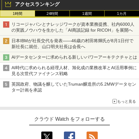
アクセスランキング
1時間
24時間
1週間
1カ月
リコージャパンとナレッジワークが資本業務提携、社内6000人
の実践ノウハウを生かした「AI商談記録 for RICOH」を展開へ
日本IBMが社長交代を発表――46歳の村田将輝氏が8月1日付で
新社長に就任、山口明夫社長は会長へ
AIデータセンターに求められる新しいパワーアーキテクチャとは
AI時代に求められる経理人材、旭化成の業務改革とAI活用事例に
見る次世代ファイナンス戦略
英国政府、物議を醸していたTruman醸造所の5.2MWデータセン
ター計画を承認
もっと見る
クラウド Watch をフォローする