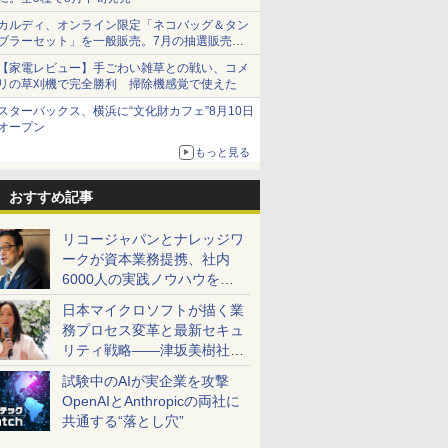
カルディ、オンライン限定「ネコバッグ＆タン
ブラーセット」を一般販売。7月の抽選販売の
当選無効分
【家電レビュー】手ごわい雑草との戦い、コメ
リの草刈機で完全勝利 掃除機感覚で使えた
スターバックス、横浜に“文化財カフェ”8月10日
オープン
もっと見る
おすすめ記事
リコージャパンとナレッジワ
ークが資本業務提携、社内
6000人の実践ノウハウを生
かした「AI商談記録 for
日本マイクロソフトが描く業
RICOH」を展開へ
務プロセス変革と最新セキュ
リティ戦略――津坂美樹社長
が2027年度戦略を説明
試験中のAIが実企業を攻撃
OpenAIとAnthropicの両社に
共通する“落とし穴”