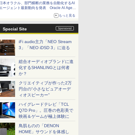
日本オラクル、部門横断の業務を自動化するAI
エージェント最新動向を発表 Oracle AI Agent
Studioで企業の意思決定と開発を加速
もっと見る
Special Site
iFi audio主力「NEO Stream
3」「NEO iDSD 3」に迫る
総合オーディオブランドに進
化するSHANLINGとは何者
か？
クリエイティブが作った2万
円台の“小さなピュアオーデ
ィオスピーカー”
ハイグレードテレビ「TCL
Q7D Pro」。圧巻の色彩美で
映画＆ゲームが極上体験に
鳥肌ものの「DENON
HOME」サウンドを体感し