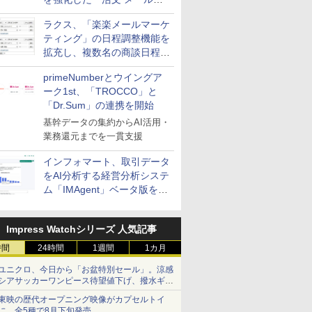
送信防止アドインサービス」
ラクス、「楽楽メールマーケ
を提供
ティング」の日程調整機能を
拡充し、複数名の商談日程調
整を効率化
primeNumberとウイングア
ーク1st、「TROCCO」と
「Dr.Sum」の連携を開始
基幹データの集約からAI活用・
業務還元までを一貫支援
インフォマート、取引データ
をAI分析する経営分析システ
ム「IMAgent」ベータ版を提
供
Impress Watchシリーズ 人気記事
時間
24時間
1週間
1カ月
ユニクロ、今日から「お盆特別セール」。涼感
シアサッカーワンピース待望値下げ、撥水ギア
ショーツは1990円に
東映の歴代オープニング映像がカプセルトイ
に。全5種で8月下旬発売