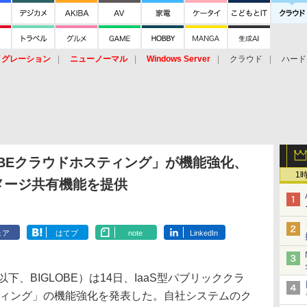
イグレーション
ニューノーマル
Windows Server
クラウド
ハード
トピック
ストレージ（HW）
オープンソース
SaaS
標的型
ント
LOBEクラウドホスティング」が機能強化、
1
やイメージ共有機能を提供
ェア
はてブ
note
LinkedIn
、BIGLOBE）は14日、IaaS型パブリッククラ
スティング」の機能強化を発表した。自社システムのク