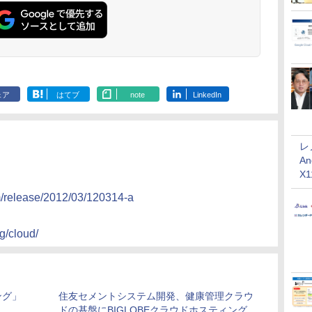
ェア
はてブ
note
LinkedIn
レ
An
X
m/release/2012/03/120314-a
ng/cloud/
ング」
住友セメントシステム開発、健康管理クラウ
ドの基盤にBIGLOBEクラウドホスティング