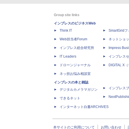
Group site links
インプレスのビジネスWeb
Think IT
SmartGri
Web担当者Forum
ネットショ
インプレス総合研究所
Impress Busi
IT Leaders
インプレス
ドローンジャーナル
DIGITAL
ネッ担お悩み相談室
インプレスの本と雑誌
インプレス
デジタルカメラマガジン
NextPublish
できるネット
インターネット白書ARCHIVES
本サイトのご利用について
お問い合わせ