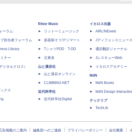
Rittor Music
イカロス出版
dフォーラム
リットーミュージック
AIRLINEweb
ップ担当者フォーラム
楽器探そう!デジマート
Jディフェンスニュー
ness Library
TシャツPOD T-OD
通訳翻訳ジャーナル
セミナー
立東舎
JレスキューWeb
 X（デジタルクロス）
山と溪谷社
イカロスアカデミー
山と溪谷オンライン
MdN
CLIMBING-NET
MdN Books
ブックス
近代科学社
MdN Design Interactiv
ing
近代科学社Digital
テックリブ
TechLib
広告掲載のご案内
編集部へのご連絡
プライバシーポリシー
会社概要