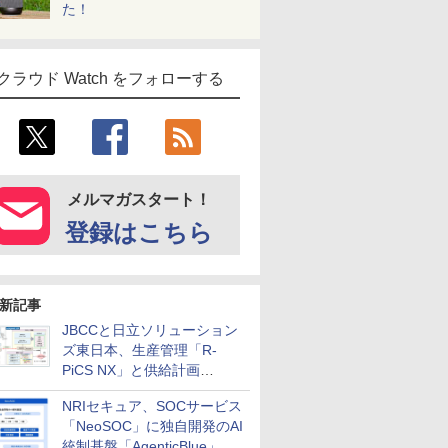
た！
クラウド Watch をフォローする
メルマガスタート！
登録はこちら
新記事
JBCCと日立ソリューション
ズ東日本、生産管理「R-
PiCS NX」と供給計画
「scSQUARE ISP」の連携サ
NRIセキュア、SOCサービス
ービスを提供開始
「NeoSOC」に独自開発のAI
統制基盤「AgenticBlue」を