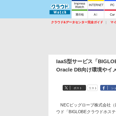
クラウド&データセンター完全ガイド
マ
サービス
セキュリティ
ネットワーク
スイッチ
ルータ
導入事例
イベ
IaaS型サービス「BIG
Oracle DB向け環境
ポスト
リスト
シ
NECビッグローブ株式会社（以下
ウド「BIGLOBEクラウドホ