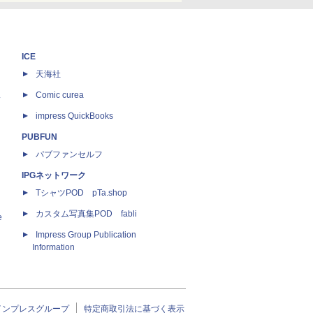
ICE
天海社
ス
Comic curea
impress QuickBooks
PUBFUN
パブファンセルフ
IPGネットワーク
TシャツPOD pTa.shop
カスタム写真集POD fabli
e
Impress Group Publication
Information
インプレスグループ
特定商取引法に基づく表示