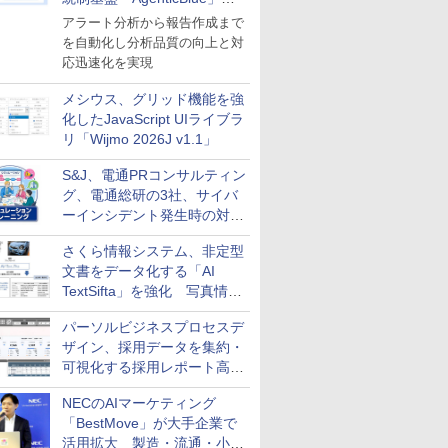
導入
アラート分析から報告作成まで
を自動化し分析品質の向上と対
応迅速化を実現
メシウス、グリッド機能を強
化したJavaScript UIライブラ
リ「Wijmo 2026J v1.1」
S&J、電通PRコンサルティン
グ、電通総研の3社、サイバ
ーインシデント発生時の対応
と危機管理広報を一体的に訓
さくら情報システム、非定型
練するプログラムを提供
文書をデータ化する「AI
TextSifta」を強化 写真情報
のデータ化などに対応
パーソルビジネスプロセスデ
ザイン、採用データを集約・
可視化する採用レポート高速
化サービスを提供
NECのAIマーケティング
「BestMove」が大手企業で
活用拡大 製造・流通・小売