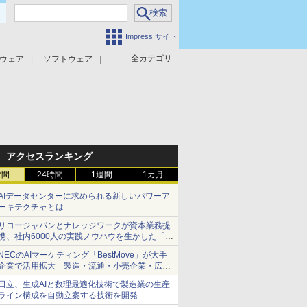
Impress サイト
全カテゴリ
ウェア
ソフトウェア
攻撃対策
マルウェア対策
アクセスランキング
時間
24時間
1週間
1カ月
AIデータセンターに求められる新しいパワーア
ーキテクチャとは
リコージャパンとナレッジワークが資本業務提
携、社内6000人の実践ノウハウを生かした「AI
商談記録 for RICOH」を展開へ
NECのAIマーケティング「BestMove」が大手
企業で活用拡大 製造・流通・小売企業・広告
代理店などが実装フェーズへ
日立、生成AIと数理最適化技術で製造業の生産
ライン構成を自動立案する技術を開発