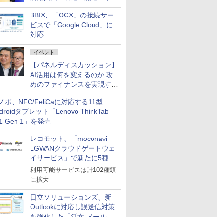
企業・広告代理店などが実装
BBIX、「OCX」の接続サー
フェーズへ
ビスで「Google Cloud」に
対応
イベント
【パネルディスカッション】
AI活用は何を変えるのか 攻
めのファイナンスを実現する
業務設計とマインドセット変
ノボ、NFC/FeliCaに対応する11型
革
droidタブレット「Lenovo ThinkTab
11 Gen 1」を発売
レコモット、「moconavi
LGWANクラウドゲートウェ
イサービス」で新たに5種類
のサービスと連携開始
利用可能サービスは計102種類
に拡大
日立ソリューションズ、新
Outlookに対応し誤送信対策
を強化した「活文 メール誤