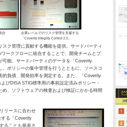
と統合
企業レベルでのリスク管理を支援する
「Coverity Integrity Control 2.0」
スク管理に貢献する機能を提供。サードパーティ
tyのワークフローに統合することで、開発チームとプ
能。サードパーティのデータを「Coverity
にインポートし、ポリシーの集中管理を行うとともに、ソースコ
負債、開発効率を測定する。また、「Coverity
」にはFDAおよびDISA STIG標準用の事前設定済みポリシー・
ため、ソフトウェアの検査および検証にかかる時間
1
」のリリースに合わせ
る「Coverity
」を投入することも発表さ