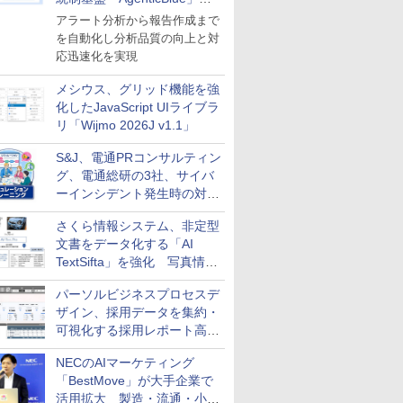
導入
アラート分析から報告作成まで
を自動化し分析品質の向上と対
応迅速化を実現
メシウス、グリッド機能を強
化したJavaScript UIライブラ
リ「Wijmo 2026J v1.1」
S&J、電通PRコンサルティン
グ、電通総研の3社、サイバ
ーインシデント発生時の対応
と危機管理広報を一体的に訓
さくら情報システム、非定型
練するプログラムを提供
文書をデータ化する「AI
TextSifta」を強化 写真情報
のデータ化などに対応
パーソルビジネスプロセスデ
ザイン、採用データを集約・
可視化する採用レポート高速
化サービスを提供
NECのAIマーケティング
「BestMove」が大手企業で
活用拡大 製造・流通・小売