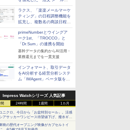
送信防止アドインサービス」
ラクス、「楽楽メールマーケ
を提供
ティング」の日程調整機能を
拡充し、複数名の商談日程調
整を効率化
primeNumberとウイングア
ーク1st、「TROCCO」と
「Dr.Sum」の連携を開始
基幹データの集約からAI活用・
業務還元までを一貫支援
インフォマート、取引データ
をAI分析する経営分析システ
ム「IMAgent」ベータ版を提
供
Impress Watchシリーズ 人気記事
時間
24時間
1週間
1カ月
ユニクロ、今日から「お盆特別セール」。涼感
シアサッカーワンピース待望値下げ、撥水ギア
ショーツは1990円に
東映の歴代オープニング映像がカプセルトイ
に。全5種で8月下旬発売