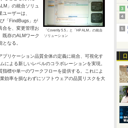
P ALM」の統合ソリュ
業ユーザーは、
」および「FindBugs」が
具合を、変更管理お
「Coverity 5.5」と「HP ALM」の統合
既存のALMワーク
ソリューション
能となる。
プリケーション品質全体の定義に統合、可視化す
ームによる新しいレベルのコラボレーションを実現。
質指標や単一のワークフローを提供する。これによ
作業効率を損なわずにソフトウェアの品質リスクを大