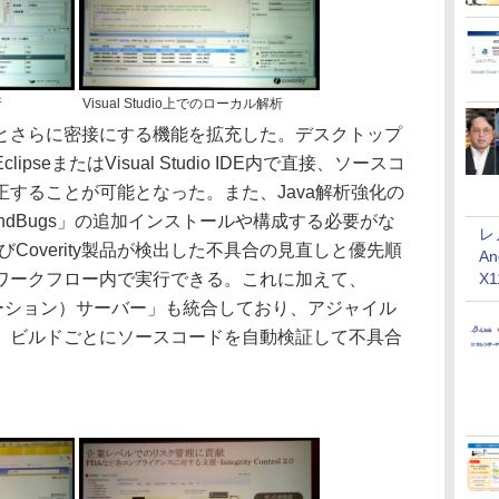
析
Visual Studio上でのローカル解析
さらに密接にする機能を拡充した。デスクトップ
seまたはVisual Studio IDE内で直接、ソースコ
することが可能となった。また、Java解析強化の
FindBugs」の追加インストールや構成する必要がな
レ
よびCoverity製品が検出した不具合の見直しと優先順
An
ワークフロー内で実行できる。これに加えて、
X
テグレーション）サーバー」も統合しており、アジャイル
、ビルドごとにソースコードを自動検証して不具合