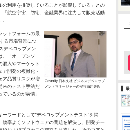
ルの利用を推奨していることが影響している」との
、「航空宇宙、防衛、金融業界に注力して販売活動
た。
ラットフォームの最
リースする市場背景につ
ジネスデベロップメン
は、「オープンソー
の混入やマーケット
ェア開発の複雑化・
ェア品質リスクが増
Coverity 日本支社 ビジネスデベロップ
従来のテスト手法だ
メントマネージャーの安竹由起夫氏
最
っているのが実情」
ーワードとして“デベロップメントテスト”を掲
、効率よくソフトウェアの問題を解決し、開発チー
技術およびプロセスの確立を目指した。そのコアと