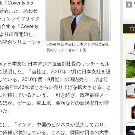
verity 5.5」
と発表した。あわせ
ションライフサイク
する「Coverity
」も同日より出荷開始し、
LM」の統合ソリューショ
Coverity 日本支社 日本アジア担当副社
長のリッチ・セルート氏
ity 日本支社 日本アジア担当副社長のリッチ・セル
説明した。「当社は、2007年12月に日本支社を設
ている。2010年度（9月期）の国内売り上げは前
年度は前年比43％増とさらに売り上げを拡大させること
に推移しているという。「引き続き、既存顧客メー
るほか、ゲーム、重工系、金融などの新規案件が増
べた。
は、「インド、中国のビジネスが拡大しており、
の依頼が増加している。これは、韓国や日本の大手