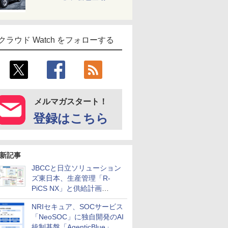
クラウド Watch をフォローする
メルマガスタート！
登録はこちら
新記事
JBCCと日立ソリューション
ズ東日本、生産管理「R-
PiCS NX」と供給計画
「scSQUARE ISP」の連携サ
NRIセキュア、SOCサービス
ービスを提供開始
「NeoSOC」に独自開発のAI
統制基盤「AgenticBlue」を