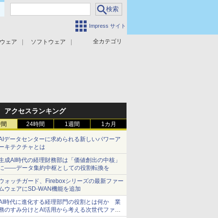
Impress サイト
全カテゴリ
ウェア
ソフトウェア
攻撃対策
マルウェア対策
アクセスランキング
時間
24時間
1週間
1カ月
AIデータセンターに求められる新しいパワーア
ーキテクチャとは
生成AI時代の経理財務部は「価値創出の中核」
に――データ集約中枢としての役割転換を
ウォッチガード、Fireboxシリーズの最新ファー
ムウェアにSD-WAN機能を追加
AI時代に進化する経理部門の役割とは何か 業
務のすみ分けとAI活用から考える次世代ファイ
ナンス戦略