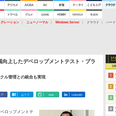
イグレーション
ニューノーマル
Windows Server
クラウド
ハード
トピック
ストレージ（HW）
オープンソース
SaaS
標的型
ント
を大幅向上したデベロップメントテスト・プラ
1
イクル管理との統合も実現
ェア
はてブ
note
LinkedIn
、デベロップメントテ