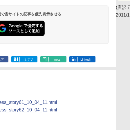
(唐沢 
 検索で当サイトの記事を優先表示させる
2011/1
ェア
はてブ
note
LinkedIn
/press_story61_10_04_11.html
/press_story62_10_04_11.html