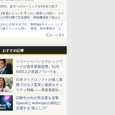
KDDI、楽天へのローミングを9月末で終了
【家電レビュー】手ごわい雑草との戦い、コメ
リの草刈機で完全勝利 掃除機感覚で使えた
はやぶさ50％オフの「新幹線eチケット（トク
だ値スペシャル28）」発売。秋冬乗車分、えき
ねっと限定
もっと見る
おすすめ記事
リコージャパンとナレッジワ
ークが資本業務提携、社内
6000人の実践ノウハウを生
かした「AI商談記録 for
日本マイクロソフトが描く業
RICOH」を展開へ
務プロセス変革と最新セキュ
リティ戦略――津坂美樹社長
が2027年度戦略を説明
試験中のAIが実企業を攻撃
OpenAIとAnthropicの両社に
共通する“落とし穴”