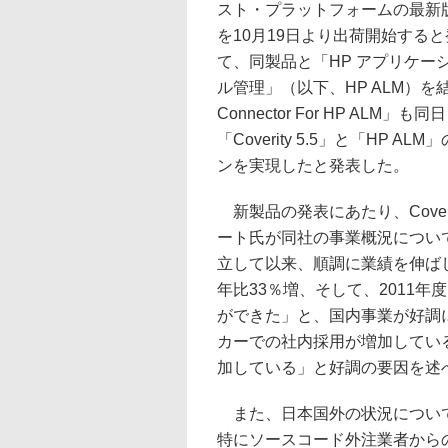
スト・プラットフォームの最新版「Co
を10月19日より出荷開始する
て、同製品と「HP アプリケー
ル管理」（以下、HP ALM）を結合
Connector For HP ALM
「Coverity 5.5」と「HP A
ンを実現したと発表した。
新製品の発表にあたり、Cover
ート氏が同社の事業概況について
立して以来、順調に業績を伸ばし
年比33％増、そして、2011
ができた」と、国内事業が好調
カーでの社内採用が増加してい
加している」と好調の要因を述
また、日本国外の状況について
特にソースコード外注業者から