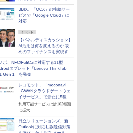
企業・広告代理店などが実装
BBIX、「OCX」の接続サー
フェーズへ
ビスで「Google Cloud」に
対応
イベント
【パネルディスカッション】
AI活用は何を変えるのか 攻
めのファイナンスを実現する
業務設計とマインドセット変
ノボ、NFC/FeliCaに対応する11型
革
droidタブレット「Lenovo ThinkTab
11 Gen 1」を発売
レコモット、「moconavi
LGWANクラウドゲートウェ
イサービス」で新たに5種類
のサービスと連携開始
利用可能サービスは計102種類
に拡大
日立ソリューションズ、新
Outlookに対応し誤送信対策
を強化した「活文 メール誤