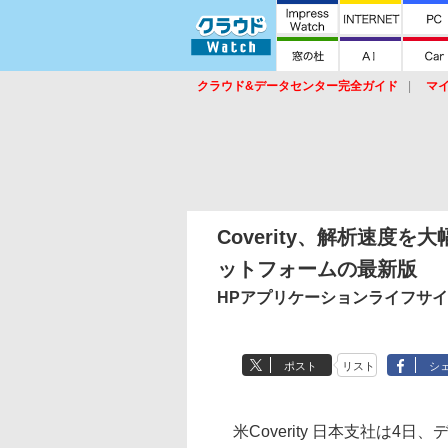
クラウド&データセンター完全ガイド
マ
サービス
セキュリティ
ネットワーク
スイッチ
ルータ
導入事例
イベ
Coverity、解析速度
ットフォームの最新版
HPアプリケーションライフサ
ポスト
リスト
シ
米Coverity 日本支社は4日