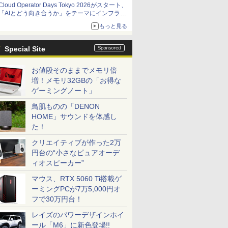
Cloud Operator Days Tokyo 2026がスタート、
「AIとどう向き合うか」をテーマにインフラ運
用の知見を集約
もっと見る
Special Site
お値段そのままでメモリ倍
増！メモリ32GBの「お得な
ゲーミングノート」
鳥肌ものの「DENON
HOME」サウンドを体感し
た！
クリエイティブが作った2万
円台の“小さなピュアオーデ
ィオスピーカー”
マウス、RTX 5060 Ti搭載ゲ
ーミングPCが7万5,000円オ
フで30万円台！
レイズのパワーデザインホイ
ール「M6」に新色登場!!