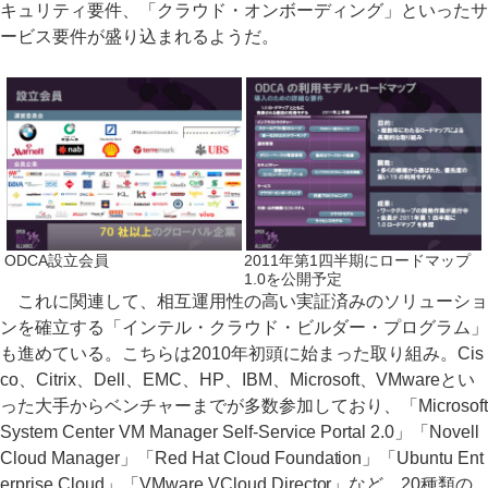
キュリティ要件、「クラウド・オンボーディング」といったサ
ービス要件が盛り込まれるようだ。
ODCA設立会員
2011年第1四半期にロードマップ
1.0を公開予定
これに関連して、相互運用性の高い実証済みのソリューショ
ンを確立する「インテル・クラウド・ビルダー・プログラム」
も進めている。こちらは2010年初頭に始まった取り組み。Cis
co、Citrix、Dell、EMC、HP、IBM、Microsoft、VMwareとい
った大手からベンチャーまでが多数参加しており、「Microsoft
System Center VM Manager Self-Service Portal 2.0」「Novell
Cloud Manager」「Red Hat Cloud Foundation」「Ubuntu Ent
erprise Cloud」「VMware VCloud Director」など、20種類の