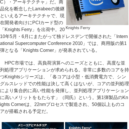
C）・アーキテクチャ」だ。商
品化を断念したLarrabeeの後継
といえるアーキテクチャで、現
在開発者向けにPCIカード型の
Knights Ferry
「Knights Ferry」を出荷中。20
10年5月・6月にまたがって独ドレスデンで開催された「Intern
ational Supercomputer Conference 2010」では、商用版の第1
弾となる「Knights Corner」が発表されている。
HPC市場では、高負荷演算へのニーズとともに、高度な並
列処理アプリケーションが求められる。非常に多数のコアを持
つKnightsシリーズは、「各コアは小型・低消費電力で、シン
グルスレッドでの性能は決して高くはないが、コアの並列処理
により集合的に高い性能を発揮し、並列処理アプリケーション
に高いメリットをもたらす」（同氏）という。第1弾製品のKn
ights Cornerは、22nmプロセスで製造され、50個以上ものコ
アが搭載される予定だ。