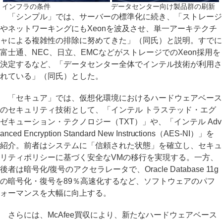
インフラの条件
データセンター向け製品群の刷新
「シンプル」では、サーバーの標準化に続き、「ストレージ
やネットワーキングにもXeonを波及させ、単一アーキテクチ
ャによる複雑性の排除に努めてきた」（同氏）と説明。すでに
富士通、NEC、日立、EMCなどがストレージでのXeon採用を
決定するなど、「データセンター全体でインテル技術が利用さ
れている」（同氏）とした。
「セキュア」では、仮想化環境におけるハードウェアベース
のセキュリティ技術として、「インテル トラステッド・エグ
ゼキューション・テクノロジー（TXT）」や、「インテル Adv
anced Encryption Standard New Instructions（AES-NI）」を
紹介。前者はシステムに「信頼された状態」を確立し、セキュ
リティポリシーに基づく安全なVMの移行を実現する。一方、
後者は暗号化/復号のアクセラレータで、Oracle Database 11g
の暗号化・復号を89％高速化するなど、ソフトウェアのパフ
ォーマンスを大幅に向上する。
さらには、McAfee買収により、新たなハードウェアベース