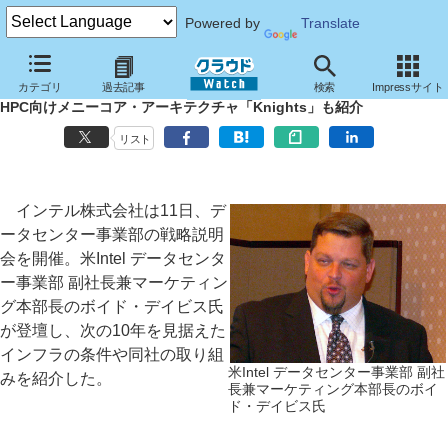
Powered by
Translate
Intelのデータセンター事業戦略、「クラウド2015ビジョン」で目指す
カテゴリ
過去記事
検索
Impressサイト
もの
HPC向けメニーコア・アーキテクチャ「Knights」も紹介
リスト
インテル株式会社は11日、デ
ータセンター事業部の戦略説明
会を開催。米Intel データセンタ
ー事業部 副社長兼マーケティン
グ本部長のボイド・デイビス氏
が登壇し、次の10年を見据えた
インフラの条件や同社の取り組
米Intel データセンター事業部 副社
みを紹介した。
長兼マーケティング本部長のボイ
ド・デイビス氏