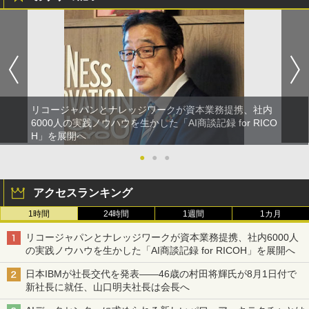
リコージャパンとナレッジワークが資本業務提携、社内
6000人の実践ノウハウを生かした「AI商談記録 for RICO
H」を展開へ
●
●
●
アクセスランキング
1時間
24時間
1週間
1カ月
リコージャパンとナレッジワークが資本業務提携、社内6000人
の実践ノウハウを生かした「AI商談記録 for RICOH」を展開へ
日本IBMが社長交代を発表――46歳の村田将輝氏が8月1日付で
新社長に就任、山口明夫社長は会長へ