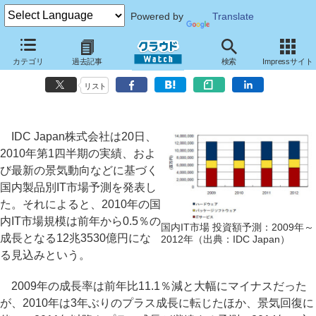
Powered by
Translate
2010年の国内IT市場は12兆3530億円、3年ぶりのプラス成長へ～IDC
カテゴリ
過去記事
検索
Impressサイト
Japan予測
リスト
IDC Japan株式会社は20日、
2010年第1四半期の実績、およ
び最新の景気動向などに基づく
国内製品別IT市場予測を発表し
た。それによると、2010年の国
内IT市場規模は前年から0.5％の
国内IT市場 投資額予測：2009年～
成長となる12兆3530億円にな
2012年（出典：IDC Japan）
る見込みという。
2009年の成長率は前年比11.1％減と大幅にマイナスだった
が、2010年は3年ぶりのプラス成長に転じたほか、景気回復に