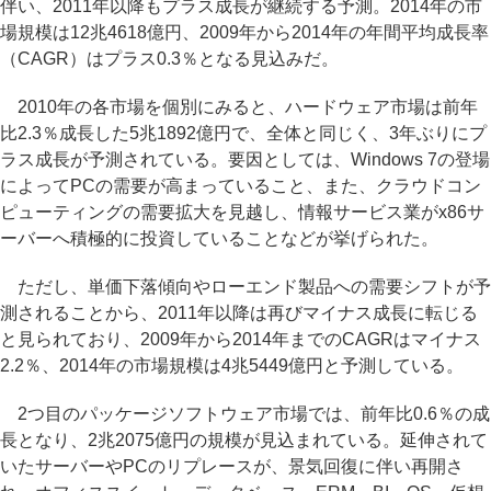
伴い、2011年以降もプラス成長が継続する予測。2014年の市
場規模は12兆4618億円、2009年から2014年の年間平均成長率
（CAGR）はプラス0.3％となる見込みだ。
2010年の各市場を個別にみると、ハードウェア市場は前年
比2.3％成長した5兆1892億円で、全体と同じく、3年ぶりにプ
ラス成長が予測されている。要因としては、Windows 7の登場
によってPCの需要が高まっていること、また、クラウドコン
ピューティングの需要拡大を見越し、情報サービス業がx86サ
ーバーへ積極的に投資していることなどが挙げられた。
ただし、単価下落傾向やローエンド製品への需要シフトが予
測されることから、2011年以降は再びマイナス成長に転じる
と見られており、2009年から2014年までのCAGRはマイナス
2.2％、2014年の市場規模は4兆5449億円と予測している。
2つ目のパッケージソフトウェア市場では、前年比0.6％の成
長となり、2兆2075億円の規模が見込まれている。延伸されて
いたサーバーやPCのリプレースが、景気回復に伴い再開さ