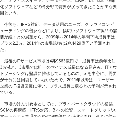
れ、オフィススイート、データベース、ERM、BI、OS、仮想
化ソフトウェアなどの各分野で需要が戻ってきたことが主な要
因という。
今後も、IFRS対応、データ活用のニーズ、クラウドコンピ
ューティングの普及などにより、幅広いソフトウェア製品の需
要が続くとの展望から、2009年～2014年の年間平均成長率は
プラス2.2％、2014年の市場規模は2兆4429億円と予測され
た。
最後のITサービス市場は4兆9563億円で、成長率は前年比1.
3％減と、3市場では唯一のマイナス成長になる見込み。ITアウ
トソーシングは堅調に推移しているものの、SIを中心に、需要
が十分には回復していないためで、2011年以降は、ユーザー
企業のIT投資回復に伴い、プラス成長に戻るとの予測が示され
ている。
市場のけん引要素としては、プライベートクラウドの構築、
SCMの再構築、IFRS対応、BIへの投資、スマートグリッド/ス
マートシティ実現のためのSI案件などが想定され、それに伴っ