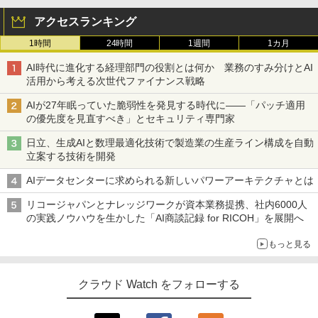
アクセスランキング
1時間
24時間
1週間
1カ月
AI時代に進化する経理部門の役割とは何か 業務のすみ分けとAI
活用から考える次世代ファイナンス戦略
AIが27年眠っていた脆弱性を発見する時代に――「パッチ適用
の優先度を見直すべき」とセキュリティ専門家
日立、生成AIと数理最適化技術で製造業の生産ライン構成を自動
立案する技術を開発
AIデータセンターに求められる新しいパワーアーキテクチャとは
リコージャパンとナレッジワークが資本業務提携、社内6000人
の実践ノウハウを生かした「AI商談記録 for RICOH」を展開へ
もっと見る
クラウド Watch をフォローする