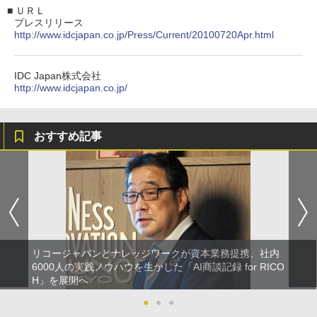
■
ＵＲＬ
プレスリリース
http://www.idcjapan.co.jp/Press/Current/20100720Apr.html
IDC Japan株式会社
http://www.idcjapan.co.jp/
おすすめ記事
リコージャパンとナレッジワークが資本業務提携、社内
6000人の実践ノウハウを生かした「AI商談記録 for RICO
H」を展開へ
●
●
●