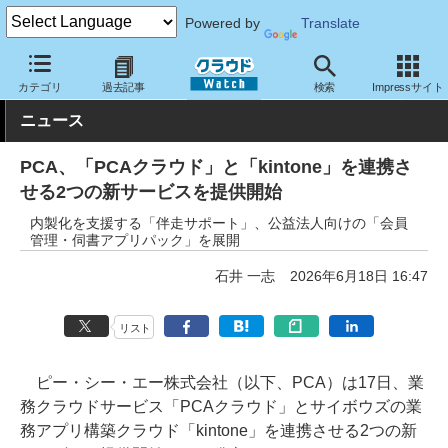
Powered by
Translate
クラウド Watch
サービス・ソフト
サービス
業務関連
カテゴリ
過去記事
検索
Impressサイト
ニュース
PCA、「PCAクラウド」と「kintone」を連携さ
せる2つの新サービスを提供開始
内製化を支援する「伴走サポート」、公益法人向けの「会員
管理・伺書アプリパック」を展開
石井 一志
2026年6月18日 16:47
リスト
ピー・シー・エー株式会社（以下、PCA）は17日、業
務クラウドサービス「PCAクラウド」とサイボウズの業
務アプリ構築クラウド「kintone」を連携させる2つの新