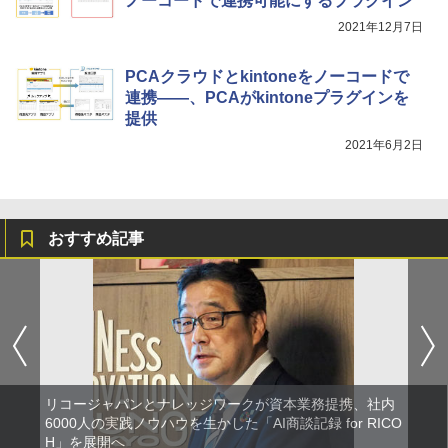
ノーコードで連携可能にするプラグイン
2021年12月7日
PCAクラウドとkintoneをノーコードで
連携――、PCAがkintoneプラグインを
提供
2021年6月2日
おすすめ記事
リコージャパンとナレッジワークが資本業務提携、社内
6000人の実践ノウハウを生かした「AI商談記録 for RICO
H」を展開へ