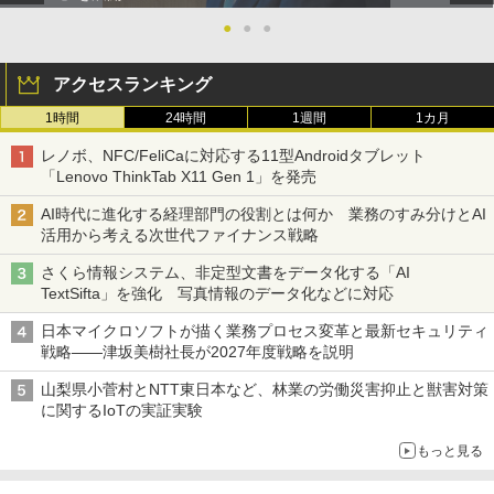
●
●
●
アクセスランキング
1時間
24時間
1週間
1カ月
レノボ、NFC/FeliCaに対応する11型Androidタブレット
「Lenovo ThinkTab X11 Gen 1」を発売
AI時代に進化する経理部門の役割とは何か 業務のすみ分けとAI
活用から考える次世代ファイナンス戦略
さくら情報システム、非定型文書をデータ化する「AI
TextSifta」を強化 写真情報のデータ化などに対応
日本マイクロソフトが描く業務プロセス変革と最新セキュリティ
戦略――津坂美樹社長が2027年度戦略を説明
山梨県小菅村とNTT東日本など、林業の労働災害抑止と獣害対策
に関するIoTの実証実験
もっと見る