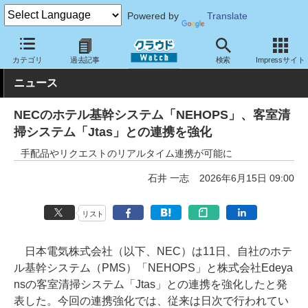
Powered by
Translate
クラウド Watch
トピック
協業・提携
国内
カテゴリ
過去記事
検索
Impressサイト
ニュース
NECのホテル基幹システム「NEHOPS」、客室清
掃システム「Jtas」との連携を強化
手配品やリクエストのリアルタイム連携が可能に
石井 一志
2026年6月15日 09:00
リスト
日本電気株式会社（以下、NEC）は11日、自社のホテ
ル基幹システム（PMS）「NEHOPS」と株式会社Edeya
nsの客室清掃システム「Jtas」との連携を強化したと発
表した。今回の連携強化では、従来は日次で行われてい