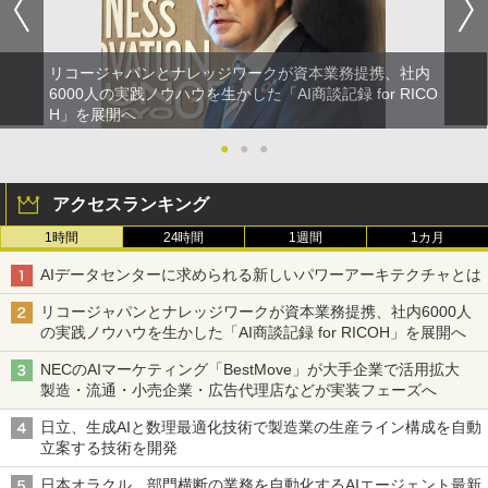
リコージャパンとナレッジワークが資本業務提携、社内
6000人の実践ノウハウを生かした「AI商談記録 for RICO
H」を展開へ
●
●
●
アクセスランキング
1時間
24時間
1週間
1カ月
AIデータセンターに求められる新しいパワーアーキテクチャとは
リコージャパンとナレッジワークが資本業務提携、社内6000人
の実践ノウハウを生かした「AI商談記録 for RICOH」を展開へ
NECのAIマーケティング「BestMove」が大手企業で活用拡大
製造・流通・小売企業・広告代理店などが実装フェーズへ
日立、生成AIと数理最適化技術で製造業の生産ライン構成を自動
立案する技術を開発
日本オラクル、部門横断の業務を自動化するAIエージェント最新