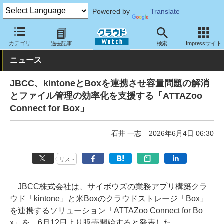
Powered by
Translate
クラウド Watch
サービス・ソフト
サービス
業務関連
カテゴリ
過去記事
検索
Impressサイト
ニュース
JBCC、kintoneとBoxを連携させ容量問題の解消
とファイル管理の効率化を支援する「ATTAZoo
Connect for Box」
石井 一志
2026年6月4日 06:30
リスト
JBCC株式会社は、サイボウズの業務アプリ構築クラ
ウド「kintone」と米Boxのクラウドストレージ「Box」
を連携するソリューション「ATTAZoo Connect for Bo
x」を、6月12日より販売開始すると発表した。