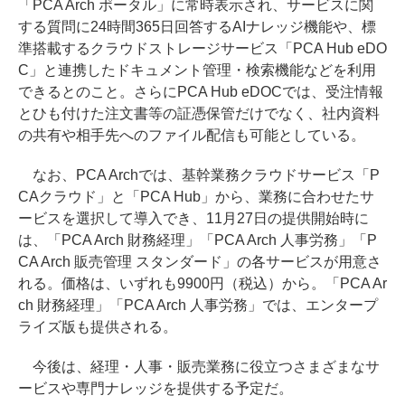
「PCA Arch ポータル」に常時表示され、サービスに関
する質問に24時間365日回答するAIナレッジ機能や、標
準搭載するクラウドストレージサービス「PCA Hub eDO
C」と連携したドキュメント管理・検索機能などを利用
できるとのこと。さらにPCA Hub eDOCでは、受注情報
とひも付けた注文書等の証憑保管だけでなく、社内資料
の共有や相手先へのファイル配信も可能としている。
なお、PCA Archでは、基幹業務クラウドサービス「P
CAクラウド」と「PCA Hub」から、業務に合わせたサ
ービスを選択して導入でき、11月27日の提供開始時に
は、「PCA Arch 財務経理」「PCA Arch 人事労務」「P
CA Arch 販売管理 スタンダード」の各サービスが用意さ
れる。価格は、いずれも9900円（税込）から。「PCA Ar
ch 財務経理」「PCA Arch 人事労務」では、エンタープ
ライズ版も提供される。
今後は、経理・人事・販売業務に役立つさまざまなサ
ービスや専門ナレッジを提供する予定だ。