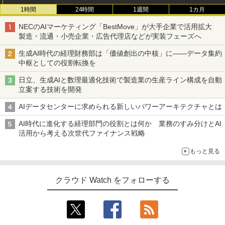
1時間
24時間
1週間
1カ月
NECのAIマーケティング「BestMove」が大手企業で活用拡大
製造・流通・小売企業・広告代理店などが実装フェーズへ
生成AI時代の経理財務部は「価値創出の中核」に――データ集約
中枢としての役割転換を
日立、生成AIと数理最適化技術で製造業の生産ライン構成を自動
立案する技術を開発
AIデータセンターに求められる新しいパワーアーキテクチャとは
AI時代に進化する経理部門の役割とは何か 業務のすみ分けとAI
活用から考える次世代ファイナンス戦略
もっと見る
クラウド Watch をフォローする