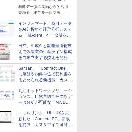
基幹データの集約からAI活用・
業務還元までを一貫支援
インフォマート、取引データ
をAI分析する経営分析システ
ム「IMAgent」ベータ版を提
供
日立、生成AIと数理最適化技
術で製造業の生産ライン構成
を自動立案する技術を開発
Sansan、「Contract One」
に店舗や物件単位で契約書を
まとめられる新機能「カスタ
ム契約ツリー」を追加
丸紅ネットワークソリューシ
ョンズ、自然言語で高度なデ
ータ分析が可能な「MAIDOA
AI ASSIST」を9月より提供
ユミルリンク、UI・UXを刷
新した「Cuenote FC」新版
を提供 カスタマイズ可能な
ダッシュボード画面を搭載