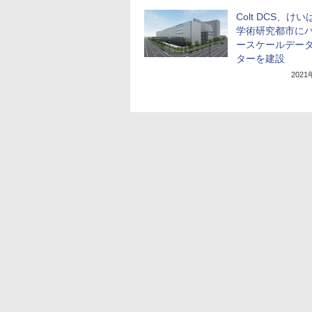
Colt DCS、け
学術研究都市に
ースケールデー
ターを建設
202