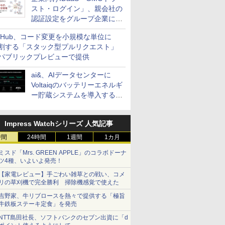
スト・ログイン」、親会社の
認証設定をグループ企業に展
開できる新機能を提供
itHub、コード変更を小規模な単位に
割する「スタック型プルリクエスト」
パブリックプレビューで提供
ai&、AIデータセンターに
Voltaiqのバッテリーエネルギ
ー貯蔵システムを導入する計
画を発表
Impress Watchシリーズ 人気記事
時間
24時間
1週間
1カ月
ミスド「Mrs. GREEN APPLE」のコラボドーナ
ツ4種、いよいよ発売！
【家電レビュー】手ごわい雑草との戦い、コメ
リの草刈機で完全勝利 掃除機感覚で使えた
吉野家、牛リブロースを熱々で提供する「極旨
牛鉄板ステーキ定食」を発売
NTT島田社長、ソフトバンクのセブン出資に「d