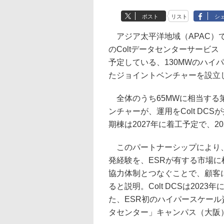
ポスト
リスト
シ
アジア太平洋地域（APAC）
のColtデータセンターサービス（
予定している、130MWのハイ
たジョイントベンチャーを設立
全体のうち65MWに相当する第1
ンチャーが、運用をColt DC
期棟は2027年に着工予定で、2
このパートナーシップにより、C
発経験を、ESRが有する市場
協力体制とつなぐことで、顧客
ると説明。Colt DCSは202
た、ESR初のハイパースケール
タセンター」キャンパス（大阪）