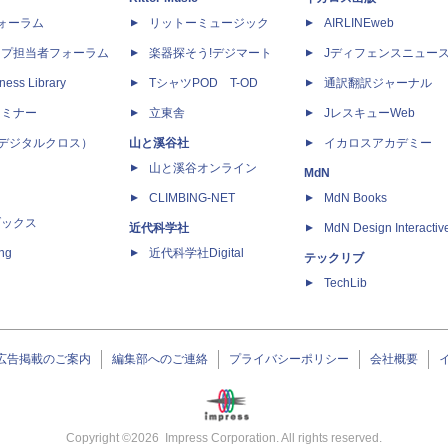
dフォーラム
リットーミュージック
AIRLINEweb
ップ担当者フォーラム
楽器探そう!デジマート
Jディフェンスニュー
ness Library
TシャツPOD T-OD
通訳翻訳ジャーナル
セミナー
立東舎
JレスキューWeb
 X（デジタルクロス）
山と溪谷社
イカロスアカデミー
山と溪谷オンライン
MdN
CLIMBING-NET
MdN Books
ブックス
近代科学社
MdN Design Interactiv
ing
近代科学社Digital
テックリブ
TechLib
広告掲載のご案内
編集部へのご連絡
プライバシーポリシー
会社概要
Copyright ©
2026
Impress Corporation. All rights reserved.