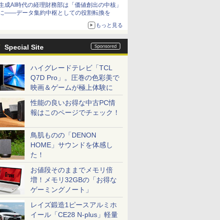
生成AI時代の経理財務部は「価値創出の中核」
に――データ集約中枢としての役割転換を
もっと見る
Special Site
ハイグレードテレビ「TCL
Q7D Pro」。圧巻の色彩美で
映画＆ゲームが極上体験に
性能の良いお得な中古PC情
報はこのページでチェック！
鳥肌ものの「DENON
HOME」サウンドを体感し
た！
お値段そのままでメモリ倍
増！メモリ32GBの「お得な
ゲーミングノート」
レイズ鍛造1ピースアルミホ
イール「CE28 N-plus」軽量