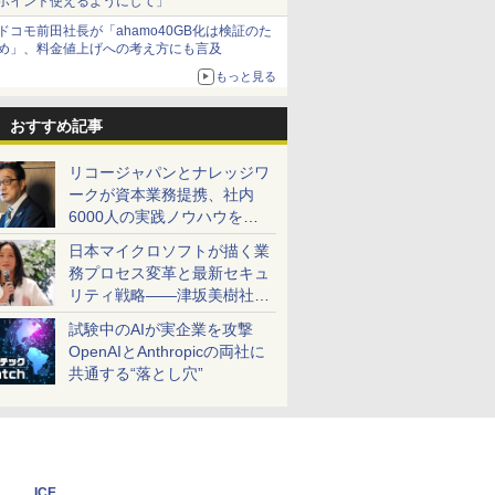
ポイント使えるようにして」
ドコモ前田社長が「ahamo40GB化は検証のた
め」、料金値上げへの考え方にも言及
もっと見る
おすすめ記事
リコージャパンとナレッジワ
ークが資本業務提携、社内
6000人の実践ノウハウを生
かした「AI商談記録 for
日本マイクロソフトが描く業
RICOH」を展開へ
務プロセス変革と最新セキュ
リティ戦略――津坂美樹社長
が2027年度戦略を説明
試験中のAIが実企業を攻撃
OpenAIとAnthropicの両社に
共通する“落とし穴”
ICE