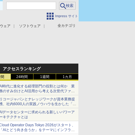
Impress サイト
全カテゴリ
ウェア
ソフトウェア
攻撃対策
マルウェア対策
アクセスランキング
時間
24時間
1週間
1カ月
AI時代に進化する経理部門の役割とは何か 業
務のすみ分けとAI活用から考える次世代ファイ
ナンス戦略
リコージャパンとナレッジワークが資本業務提
携、社内6000人の実践ノウハウを生かした「AI
商談記録 for RICOH」を展開へ
AIデータセンターに求められる新しいパワーア
ーキテクチャとは
Cloud Operator Days Tokyo 2026がスタート、
「AIとどう向き合うか」をテーマにインフラ運
用の知見を集約