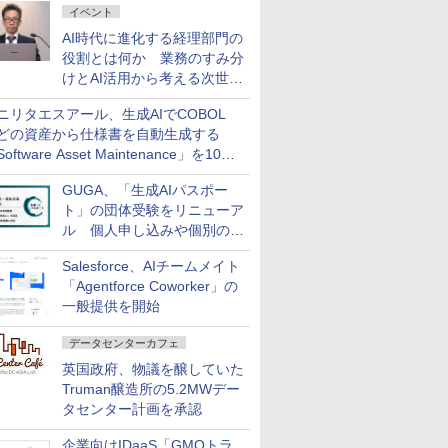
イベント
AI時代に進化する経理部門の
役割とは何か 業務のすみ分
けとAI活用から考える次世代
ファイナンス戦略
ニリタエスアール、生成AIでCOBOL
どの資産から仕様書を自動生成する
oftware Asset Maintenance」を10月
発売
GUGA、「生成AIパスポー
ト」の団体受験をリニューア
ル 個人申し込みや個別の支
払いなどに対応
Salesforce、AIチームメイト
「Agentforce Coworker」の
一般提供を開始
データセンターカフェ
英国政府、物議を醸していた
Truman醸造所の5.2MWデー
タセンター計画を承認
企業向けIDaaS「GMOトラ