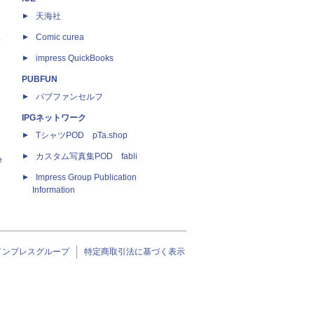
天海社
ス
Comic curea
impress QuickBooks
PUBFUN
パブファンセルフ
IPGネットワーク
TシャツPOD pTa.shop
カスタム写真集POD fabli
e
Impress Group Publication
Information
インプレスグループ
特定商取引法に基づく表示