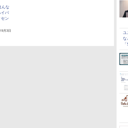
いはんな
ハイパ
タセン
1年9月3日
ユ
な
「S
に