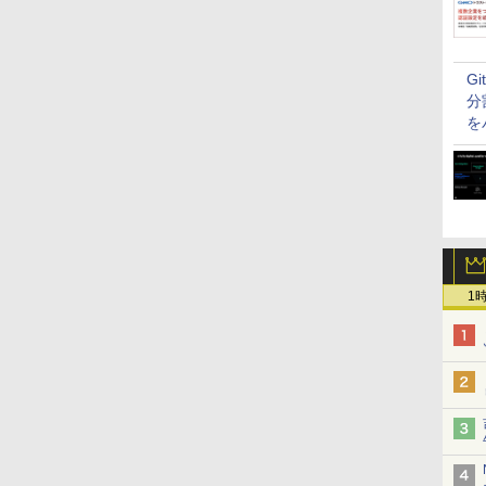
G
分
を
1