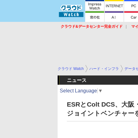
クラウド&データセンター完全ガイド
マ
サービス
セキュリティ
ネットワーク
スイッチ
ルータ
導入事例
イベ
クラウド Watch
ハード・インフラ
データ
ニュース
Select Language
▼
ESRとColt DCS
ジョイントベンチャー