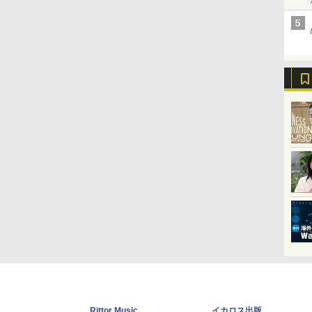
Rittor Music
イカロス出版