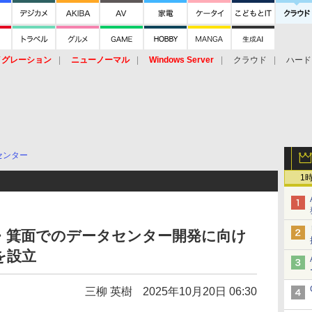
イグレーション
ニューノーマル
Windows Server
クラウド
ハード
トピック
ストレージ（HW）
オープンソース
SaaS
標的型
ント
センター
1
、大阪・箕面でのデータセンター開発に向け
を設立
三柳 英樹
2025年10月20日 06:30