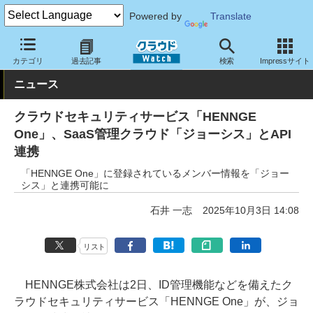
Powered by
Translate
クラウド Watch
トピック
協業・提携
国内
カテゴリ
過去記事
検索
Impressサイト
ニュース
クラウドセキュリティサービス「HENNGE
One」、SaaS管理クラウド「ジョーシス」とAPI
連携
「HENNGE One」に登録されているメンバー情報を「ジョー
シス」と連携可能に
石井 一志
2025年10月3日 14:08
リスト
HENNGE株式会社は2日、ID管理機能などを備えたク
ラウドセキュリティサービス「HENNGE One」が、ジョ