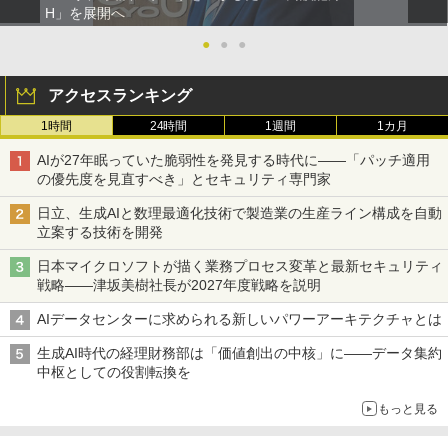
H」を展開へ
●
●
●
アクセスランキング
1時間
24時間
1週間
1カ月
AIが27年眠っていた脆弱性を発見する時代に――「パッチ適用
の優先度を見直すべき」とセキュリティ専門家
日立、生成AIと数理最適化技術で製造業の生産ライン構成を自動
立案する技術を開発
日本マイクロソフトが描く業務プロセス変革と最新セキュリティ
戦略――津坂美樹社長が2027年度戦略を説明
AIデータセンターに求められる新しいパワーアーキテクチャとは
生成AI時代の経理財務部は「価値創出の中核」に――データ集約
中枢としての役割転換を
もっと見る