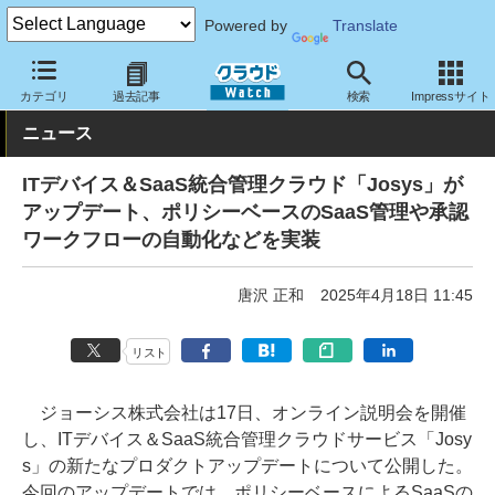
Powered by
Translate
クラウド Watch
サービス・ソフト
サービス
運用・監視
カテゴリ
過去記事
検索
Impressサイト
ニュース
ITデバイス＆SaaS統合管理クラウド「Josys」が
アップデート、ポリシーベースのSaaS管理や承認
ワークフローの自動化などを実装
唐沢 正和
2025年4月18日 11:45
リスト
ジョーシス株式会社は17日、オンライン説明会を開催
し、ITデバイス＆SaaS統合管理クラウドサービス「Josy
s」の新たなプロダクトアップデートについて公開した。
今回のアップデートでは、ポリシーベースによるSaaSの