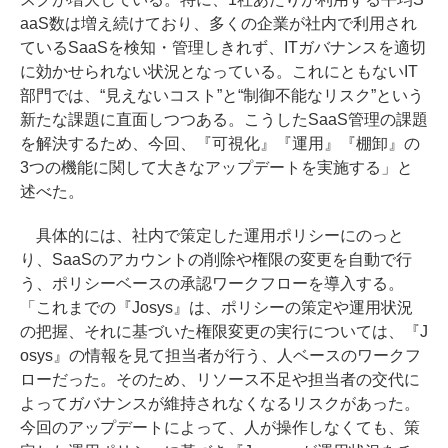
aaS数は増え続けており、多くの企業が社内で利用され
ているSaaSを検知・管理しきれず、ITガバナンスを適切
に効かせられない状況となっている。これにともないIT
部門では、“見えないコスト”と“制御不能なリスク”という
新たな課題に直面しつつある。こうしたSaaS管理の課題
を解決するため、今回、『可視化』『運用』『棚卸』の
3つの機能に関して大きなアップデートを実施する」と
述べた。
具体的には、社内で策定した運用ポリシーにのっと
り、SaaSのアカウントの削除や権限の変更を自動で行
う、ポリシーベースの承認ワークフローを導入する。
「これまでの『Josys』は、ポリシーの策定や運用状況
の把握、それに基づいた権限変更の実行については、『J
osys』の情報を見て担当者が行う、人ベースのワークフ
ローだった。そのため、リソース不足や担当者の交代に
よってガバナンスが維持されなくなるリスクがあった。
今回のアップデートによって、人が操作しなくても、策