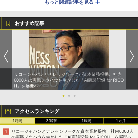
もっと関連記事を見る
おすすめ記事
リコージャパンとナレッジワークが資本業務提携、社内
6000人の実践ノウハウを生かした「AI商談記録 for RICO
H」を展開へ
●
●
●
アクセスランキング
1時間
24時間
1週間
1カ月
リコージャパンとナレッジワークが資本業務提携、社内6000人
の実践ノウハウを生かした「AI商談記録 for RICOH」を展開へ