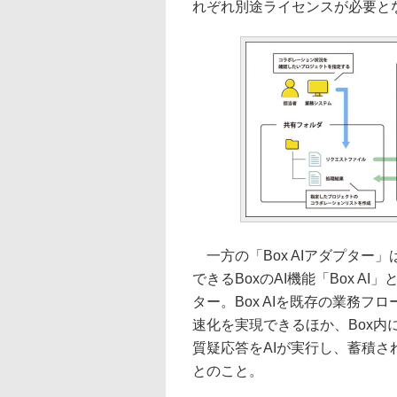
れぞれ別途ライセンスが必要と
一方の「Box AIアダプター
できるBoxのAI機能「Box 
ター。Box AIを既存の業務
速化を実現できるほか、Box
質疑応答をAIが実行し、蓄積
とのこと。