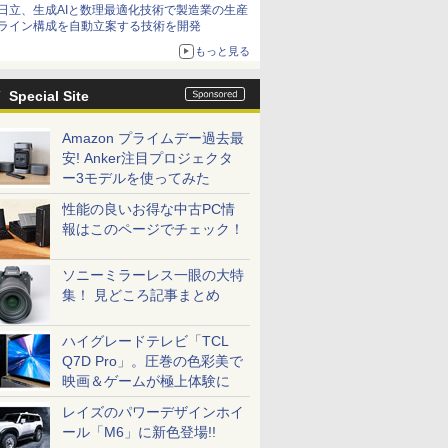
日立、生成AIと数理最適化技術で製造業の生産
ライン構成を自動立案する技術を開発
もっと見る
Special Site
Amazon プライムデー過去最
安! Anker注目プロジェクタ
ー3モデルを使ってみた
性能の良いお得な中古PC情
報はこのページでチェック！
ソニーミラーレス一眼の大特
集！ 見どころ記事まとめ
ハイグレードテレビ「TCL
Q7D Pro」。圧巻の色彩美で
映画＆ゲームが極上体験に
レイズのパワーデザインホイ
ール「M6」に新色登場!!