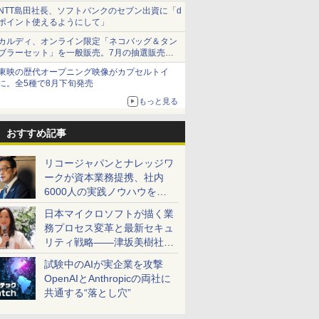
NTT島田社長、ソフトバンクのセブン出資に「d
ポイント使えるようにして」
カルディ、オンライン限定「ネコバッグ＆タン
ブラーセット」を一般販売。7月の抽選販売の
当選無効分
東映の歴代オープニング映像がカプセルトイ
に。全5種で8月下旬発売
もっと見る
おすすめ記事
リコージャパンとナレッジワ
ークが資本業務提携、社内
6000人の実践ノウハウを生
かした「AI商談記録 for
日本マイクロソフトが描く業
RICOH」を展開へ
務プロセス変革と最新セキュ
リティ戦略――津坂美樹社長
が2027年度戦略を説明
試験中のAIが実企業を攻撃
OpenAIとAnthropicの両社に
共通する“落とし穴”