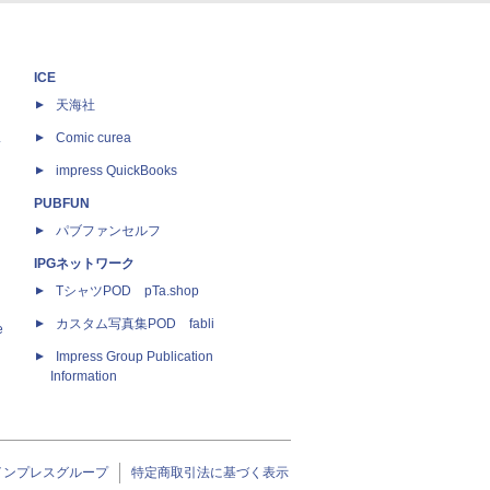
ICE
天海社
ス
Comic curea
impress QuickBooks
PUBFUN
パブファンセルフ
IPGネットワーク
TシャツPOD pTa.shop
カスタム写真集POD fabli
e
Impress Group Publication
Information
インプレスグループ
特定商取引法に基づく表示