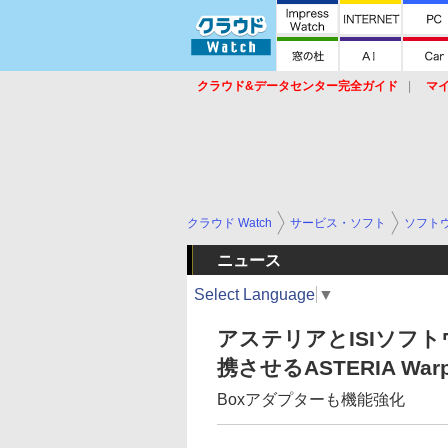
クラウド&データセンター完全ガイド
マ
サービス
セキュリティ
ネットワーク
スイッチ
ルータ
導入事例
イベ
クラウド Watch
サービス・ソフト
ソフト
ニュース
Select Language
▼
アステリアとISIソフト
携させるASTERIA W
Boxアダプターも機能強化