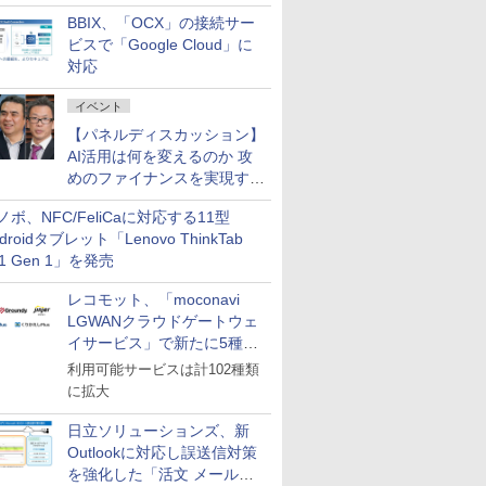
企業・広告代理店などが実装
BBIX、「OCX」の接続サー
フェーズへ
ビスで「Google Cloud」に
対応
イベント
【パネルディスカッション】
AI活用は何を変えるのか 攻
めのファイナンスを実現する
業務設計とマインドセット変
ノボ、NFC/FeliCaに対応する11型
革
droidタブレット「Lenovo ThinkTab
11 Gen 1」を発売
レコモット、「moconavi
LGWANクラウドゲートウェ
イサービス」で新たに5種類
のサービスと連携開始
利用可能サービスは計102種類
に拡大
日立ソリューションズ、新
Outlookに対応し誤送信対策
を強化した「活文 メール誤