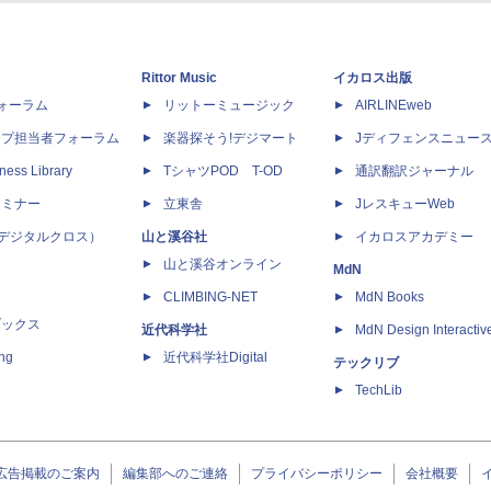
Rittor Music
イカロス出版
dフォーラム
リットーミュージック
AIRLINEweb
ップ担当者フォーラム
楽器探そう!デジマート
Jディフェンスニュー
ness Library
TシャツPOD T-OD
通訳翻訳ジャーナル
セミナー
立東舎
JレスキューWeb
 X（デジタルクロス）
山と溪谷社
イカロスアカデミー
山と溪谷オンライン
MdN
CLIMBING-NET
MdN Books
ブックス
近代科学社
MdN Design Interactiv
ing
近代科学社Digital
テックリブ
TechLib
広告掲載のご案内
編集部へのご連絡
プライバシーポリシー
会社概要