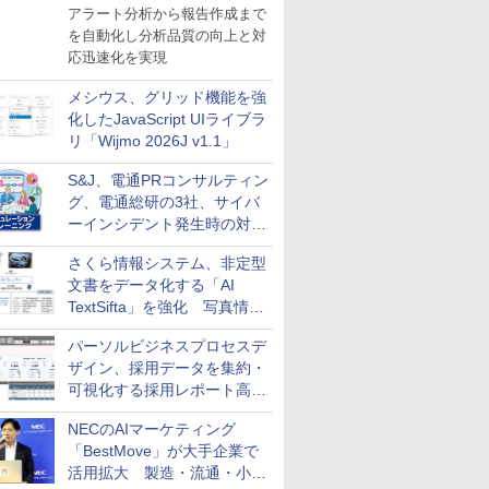
導入
アラート分析から報告作成まで
を自動化し分析品質の向上と対
応迅速化を実現
メシウス、グリッド機能を強
化したJavaScript UIライブラ
リ「Wijmo 2026J v1.1」
S&J、電通PRコンサルティン
グ、電通総研の3社、サイバ
ーインシデント発生時の対応
と危機管理広報を一体的に訓
さくら情報システム、非定型
練するプログラムを提供
文書をデータ化する「AI
TextSifta」を強化 写真情報
のデータ化などに対応
パーソルビジネスプロセスデ
ザイン、採用データを集約・
可視化する採用レポート高速
化サービスを提供
NECのAIマーケティング
「BestMove」が大手企業で
活用拡大 製造・流通・小売