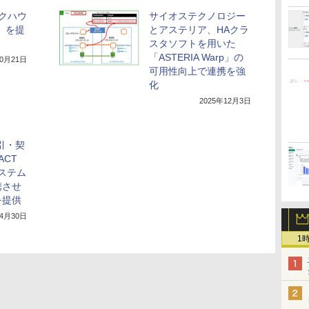
クハウ
サイオステクノロジー
ー」を提
とアステリア、HAクラ
スタソフトを用いた
「ASTERIA Warp」の
10月21日
可用性向上で連携を強
化
2025年12月3日
引・契
ACT
システム
携させ
を提供
年4月30日
1