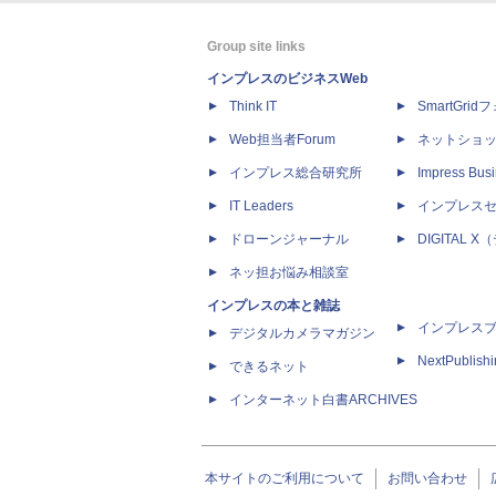
Group site links
インプレスのビジネスWeb
Think IT
SmartGri
Web担当者Forum
ネットショ
インプレス総合研究所
Impress Busi
IT Leaders
インプレス
ドローンジャーナル
DIGITAL
ネッ担お悩み相談室
インプレスの本と雑誌
インプレス
デジタルカメラマガジン
NextPublish
できるネット
インターネット白書ARCHIVES
本サイトのご利用について
お問い合わせ