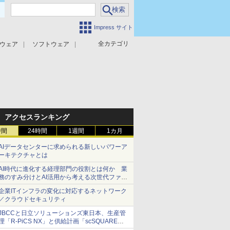
Impress サイト
全カテゴリ
ウェア
ソフトウェア
攻撃対策
マルウェア対策
アクセスランキング
時間
24時間
1週間
1カ月
AIデータセンターに求められる新しいパワーア
ーキテクチャとは
AI時代に進化する経理部門の役割とは何か 業
務のすみ分けとAI活用から考える次世代ファイ
ナンス戦略
企業ITインフラの変化に対応するネットワーク
／クラウドセキュリティ
JBCCと日立ソリューションズ東日本、生産管
理「R-PiCS NX」と供給計画「scSQUARE
ISP」の連携サービスを提供開始