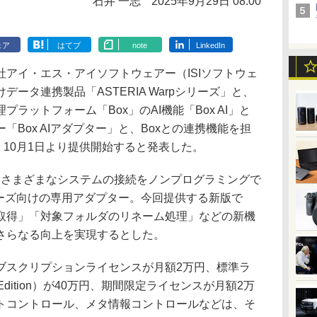
石井 一志
2025年9月29日 08:00
ェア
はてブ
note
LinkedIn
アイ・エス・アイソフトウェアー（ISIソフトウェ
ータ連携製品「ASTERIA Warpシリーズ」と、
ラットフォーム「Box」のAI機能「Box AI」と
Box AIアダプター」と、Boxとの連携機能を担
、10月1日より提供開始すると発表した。
とさまざまなシステムの接続をノンプログラミングで
pシリーズ向けの専用アダプター。今回提供する新版で
取得」「対象フォルダのリネーム処理」などの新機
さらなる向上を実現するとした。
スクリプションライセンスが月額2万円、標準ラ
rise Edition）が40万円、期間限定ライセンスが月額2万
トコントロール、メタ情報コントロールなどは、そ