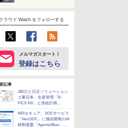
クラウド Watch をフォローする
メルマガスタート！
登録はこちら
新記事
JBCCと日立ソリューション
ズ東日本、生産管理「R-
PiCS NX」と供給計画
「scSQUARE ISP」の連携サ
NRIセキュア、SOCサービス
ービスを提供開始
「NeoSOC」に独自開発のAI
統制基盤「AgenticBlue」を