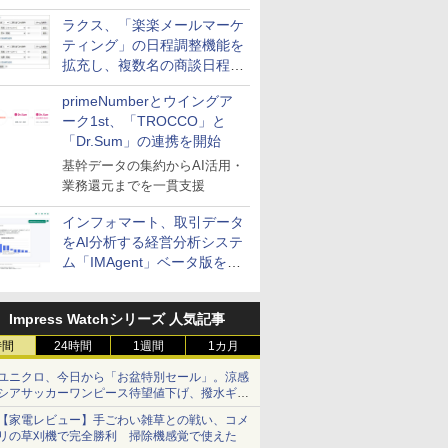
送信防止アドインサービス」
ラクス、「楽楽メールマーケ
を提供
ティング」の日程調整機能を
拡充し、複数名の商談日程調
整を効率化
primeNumberとウイングア
ーク1st、「TROCCO」と
「Dr.Sum」の連携を開始
基幹データの集約からAI活用・
業務還元までを一貫支援
インフォマート、取引データ
をAI分析する経営分析システ
ム「IMAgent」ベータ版を提
供
Impress Watchシリーズ 人気記事
時間
24時間
1週間
1カ月
ユニクロ、今日から「お盆特別セール」。涼感
シアサッカーワンピース待望値下げ、撥水ギア
ショーツは1990円に
【家電レビュー】手ごわい雑草との戦い、コメ
リの草刈機で完全勝利 掃除機感覚で使えた