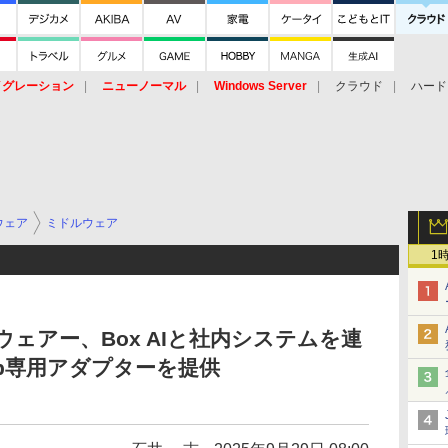
イグレーション
ニューノーマル
Windows Server
クラウド
ハード
トピック
ストレージ（HW）
オープンソース
SaaS
標的型
ント
ウェア
ミドルウェア
1
ウェアー、Box AIと社内システムを連
arp専用アダプターを提供