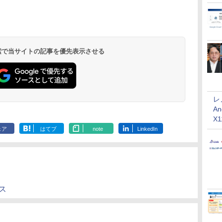
 検索で当サイトの記事を優先表示させる
レ
An
X
ェア
はてブ
note
LinkedIn
ス