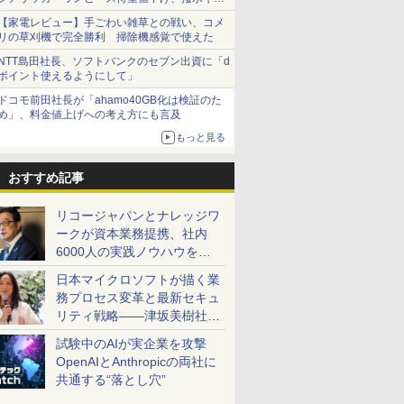
ショーツは1990円に
【家電レビュー】手ごわい雑草との戦い、コメ
リの草刈機で完全勝利 掃除機感覚で使えた
NTT島田社長、ソフトバンクのセブン出資に「d
ポイント使えるようにして」
ドコモ前田社長が「ahamo40GB化は検証のた
め」、料金値上げへの考え方にも言及
もっと見る
おすすめ記事
リコージャパンとナレッジワ
ークが資本業務提携、社内
6000人の実践ノウハウを生
かした「AI商談記録 for
日本マイクロソフトが描く業
RICOH」を展開へ
務プロセス変革と最新セキュ
リティ戦略――津坂美樹社長
が2027年度戦略を説明
試験中のAIが実企業を攻撃
OpenAIとAnthropicの両社に
共通する“落とし穴”