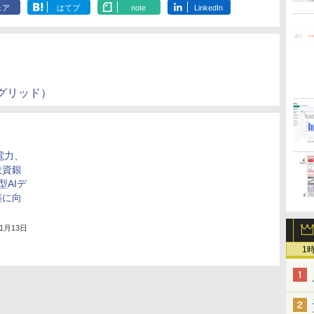
ェア
はてブ
note
LinkedIn
グリッド）
北電力、
投資銀
型AIデ
築に向
11月13日
1