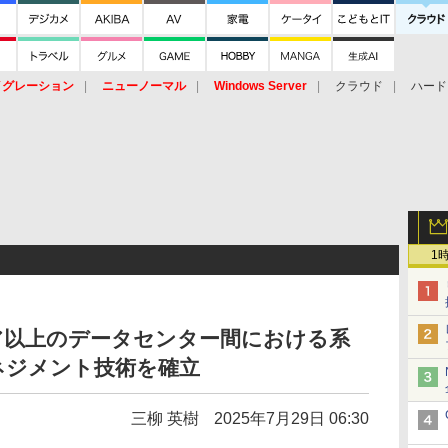
イグレーション
ニューノーマル
Windows Server
クラウド
ハード
トピック
ストレージ（HW）
オープンソース
SaaS
標的型
ント
1
ア以上のデータセンター間における系
ネジメント技術を確立
三柳 英樹
2025年7月29日 06:30