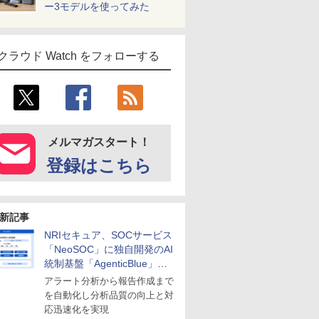
ー3モデルを使ってみた
クラウド Watch をフォローする
メルマガスタート！
登録はこちら
新記事
NRIセキュア、SOCサービス
「NeoSOC」に独自開発のAI
統制基盤「AgenticBlue」を
導入
アラート分析から報告作成まで
を自動化し分析品質の向上と対
応迅速化を実現