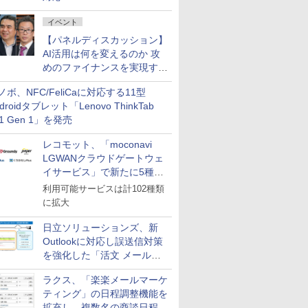
イベント
【パネルディスカッション】
AI活用は何を変えるのか 攻
めのファイナンスを実現する
業務設計とマインドセット変
ノボ、NFC/FeliCaに対応する11型
革
droidタブレット「Lenovo ThinkTab
11 Gen 1」を発売
レコモット、「moconavi
LGWANクラウドゲートウェ
イサービス」で新たに5種類
のサービスと連携開始
利用可能サービスは計102種類
に拡大
日立ソリューションズ、新
Outlookに対応し誤送信対策
を強化した「活文 メール誤
送信防止アドインサービス」
ラクス、「楽楽メールマーケ
を提供
ティング」の日程調整機能を
拡充し、複数名の商談日程調