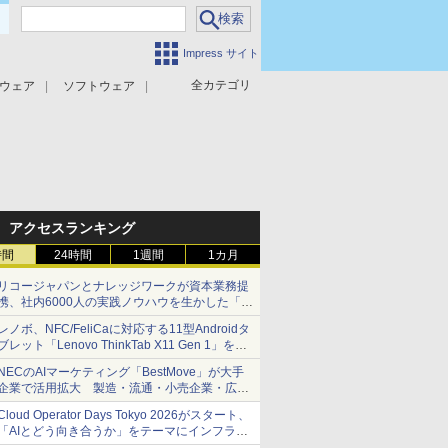
Impress サイト
全カテゴリ
ウェア
ソフトウェア
攻撃対策
マルウェア対策
アクセスランキング
時間
24時間
1週間
1カ月
リコージャパンとナレッジワークが資本業務提
携、社内6000人の実践ノウハウを生かした「AI
商談記録 for RICOH」を展開へ
レノボ、NFC/FeliCaに対応する11型Androidタ
ブレット「Lenovo ThinkTab X11 Gen 1」を発
売
NECのAIマーケティング「BestMove」が大手
企業で活用拡大 製造・流通・小売企業・広告
代理店などが実装フェーズへ
Cloud Operator Days Tokyo 2026がスタート、
「AIとどう向き合うか」をテーマにインフラ運
用の知見を集約