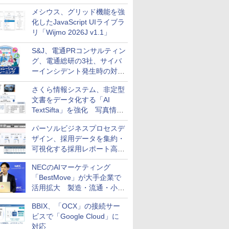
メシウス、グリッド機能を強
化したJavaScript UIライブラ
リ「Wijmo 2026J v1.1」
S&J、電通PRコンサルティン
グ、電通総研の3社、サイバ
ーインシデント発生時の対応
と危機管理広報を一体的に訓
さくら情報システム、非定型
練するプログラムを提供
文書をデータ化する「AI
TextSifta」を強化 写真情報
のデータ化などに対応
パーソルビジネスプロセスデ
ザイン、採用データを集約・
可視化する採用レポート高速
化サービスを提供
NECのAIマーケティング
「BestMove」が大手企業で
活用拡大 製造・流通・小売
企業・広告代理店などが実装
BBIX、「OCX」の接続サー
フェーズへ
ビスで「Google Cloud」に
対応