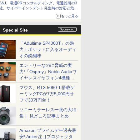
S&J、電通PRコンサルティング、電通総研の3
社、サイバーインシデント発生時の対応と危機
管理広報を一体的に訓練するプログラムを提供
もっと見る
Special Site
「A&ultima SP4000T」の魅
力！ポケットに入るオーディ
オの醍醐味
エントリーなのに脅威の実
力!「Osprey」Noble Audioワ
イヤレスイヤフォン4機種を
一気に聴く
マウス、RTX 5060 Ti搭載ゲ
ーミングPCが7万5,000円オ
フで30万円台！
ソニーミラーレス一眼の大特
集！ 見どころ記事まとめ
Amazon プライムデー過去最
安! Anker注目プロジェクタ