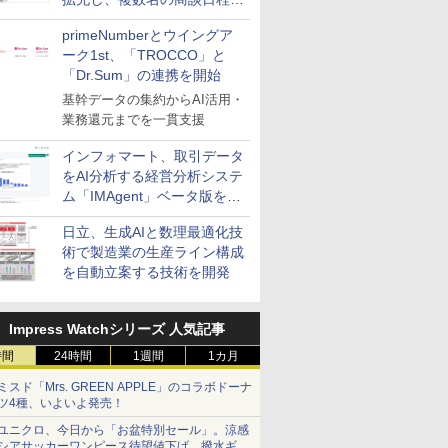
整を効率化
primeNumberとウイングア
ーク1st、「TROCCO」と
「Dr.Sum」の連携を開始
基幹データの集約からAI活用・
業務還元までを一貫支援
インフォマート、取引データ
をAI分析する経営分析システ
ム「IMAgent」ベータ版を提
供
日立、生成AIと数理最適化技
術で製造業の生産ライン構成
を自動立案する技術を開発
Impress Watchシリーズ 人気記事
時間
24時間
1週間
1カ月
ミスド「Mrs. GREEN APPLE」のコラボドーナ
ツ4種、いよいよ発売！
ユニクロ、今日から「お盆特別セール」。涼感
シアサッカーワンピース待望値下げ、撥水ギア