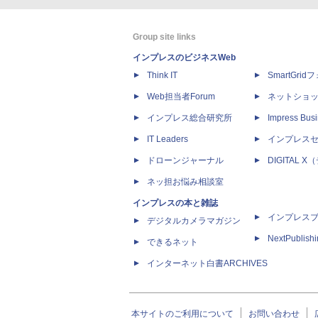
Group site links
インプレスのビジネスWeb
Think IT
SmartGri
Web担当者Forum
ネットショ
インプレス総合研究所
Impress Busi
IT Leaders
インプレス
ドローンジャーナル
DIGITAL
ネッ担お悩み相談室
インプレスの本と雑誌
インプレス
デジタルカメラマガジン
NextPublish
できるネット
インターネット白書ARCHIVES
本サイトのご利用について
お問い合わせ