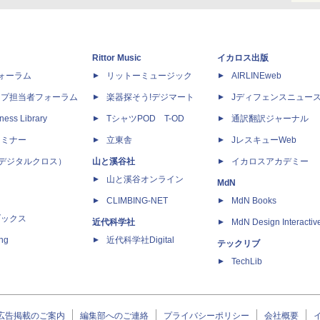
Rittor Music
イカロス出版
dフォーラム
リットーミュージック
AIRLINEweb
ップ担当者フォーラム
楽器探そう!デジマート
Jディフェンスニュー
ness Library
TシャツPOD T-OD
通訳翻訳ジャーナル
セミナー
立東舎
JレスキューWeb
 X（デジタルクロス）
山と溪谷社
イカロスアカデミー
山と溪谷オンライン
MdN
CLIMBING-NET
MdN Books
ブックス
近代科学社
MdN Design Interactiv
ing
近代科学社Digital
テックリブ
TechLib
広告掲載のご案内
編集部へのご連絡
プライバシーポリシー
会社概要