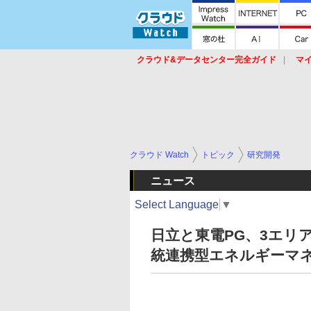
クラウド&データセンター完全ガイド
マ
サービス
セキュリティ
ネットワーク
スイッチ
ルータ
導入事例
イベ
クラウド Watch
トピック
研究開発
ニュース
Select Language
▼
日立と東電PG、3エリ
統連携型エネルギーマ