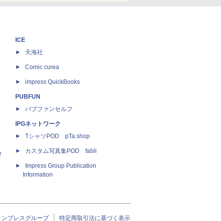
ICE
天海社
ス
Comic curea
impress QuickBooks
PUBFUN
パブファンセルフ
IPGネットワーク
TシャツPOD pTa.shop
カスタム写真集POD fabli
e
Impress Group Publication
Information
インプレスグループ
特定商取引法に基づく表示