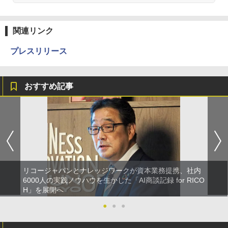
関連リンク
プレスリリース
おすすめ記事
リコージャパンとナレッジワークが資本業務提携、社内
6000人の実践ノウハウを生かした「AI商談記録 for RICO
H」を展開へ
●
●
●