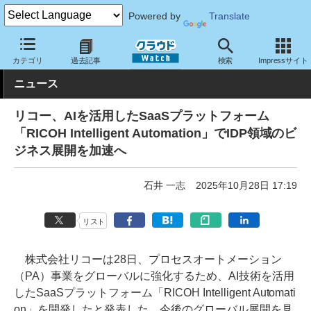
Powered by
Translate
クラウド Watch
サービス・ソフト
サービス
業務関連
カテゴリ
過去記事
検索
Impressサイト
ニュース
リコー、AIを活用したSaaSプラットフォーム
「RICOH Intelligent Automation」でIDP領域のビ
ジネス展開を加速へ
石井 一志
2025年10月28日 17:19
リスト
株式会社リコーは28日、プロセスオートメーション
（PA）事業をグローバルに強化するため、AI技術を活用
したSaaSプラットフォーム「RICOH Intelligent Automati
on」を開発したと発表した。今後のグローバル展開を見