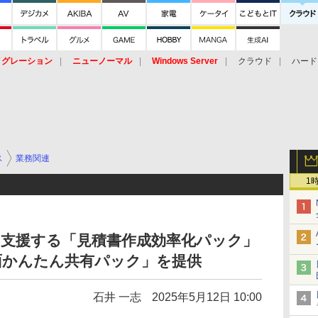
イグレーション
ニューノーマル
Windows Server
クラウド
ハード
トピック
ストレージ（HW）
オープンソース
SaaS
標的型
ント
ス
業務関連
1
を支援する「見積書作成効率化パック」
面かんたん共有パック」を提供
石井 一志
2025年5月12日 10:00