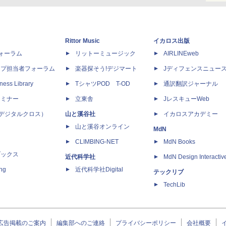
Rittor Music
イカロス出版
dフォーラム
リットーミュージック
AIRLINEweb
ップ担当者フォーラム
楽器探そう!デジマート
Jディフェンスニュー
ness Library
TシャツPOD T-OD
通訳翻訳ジャーナル
セミナー
立東舎
JレスキューWeb
 X（デジタルクロス）
山と溪谷社
イカロスアカデミー
山と溪谷オンライン
MdN
CLIMBING-NET
MdN Books
ブックス
近代科学社
MdN Design Interactiv
ing
近代科学社Digital
テックリブ
TechLib
広告掲載のご案内
編集部へのご連絡
プライバシーポリシー
会社概要