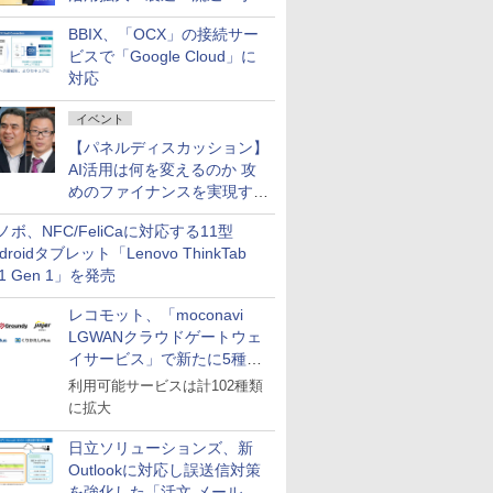
企業・広告代理店などが実装
BBIX、「OCX」の接続サー
フェーズへ
ビスで「Google Cloud」に
対応
イベント
【パネルディスカッション】
AI活用は何を変えるのか 攻
めのファイナンスを実現する
業務設計とマインドセット変
ノボ、NFC/FeliCaに対応する11型
革
droidタブレット「Lenovo ThinkTab
11 Gen 1」を発売
レコモット、「moconavi
LGWANクラウドゲートウェ
イサービス」で新たに5種類
のサービスと連携開始
利用可能サービスは計102種類
に拡大
日立ソリューションズ、新
Outlookに対応し誤送信対策
を強化した「活文 メール誤