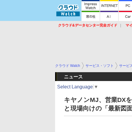
クラウド&データセンター完全ガイド
マ
サービス
セキュリティ
ネットワーク
スイッチ
ルータ
導入事例
イベ
クラウド Watch
サービス・ソフト
サービ
ニュース
Select Language
▼
キヤノンMJ、営業DX
と現場向けの「最新図