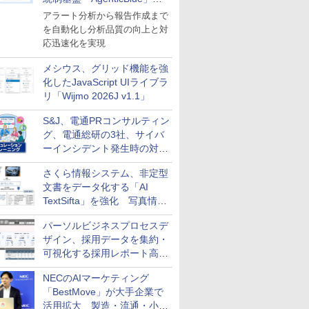
導入
アラート分析から報告作成まで
を自動化し分析品質の向上と対
応迅速化を実現
メシウス、グリッド機能を強
化したJavaScript UIライブラ
リ「Wijmo 2026J v1.1」
S&J、電通PRコンサルティン
グ、電通総研の3社、サイバ
ーインシデント発生時の対応
と危機管理広報を一体的に訓
さくら情報システム、非定型
練するプログラムを提供
文書をデータ化する「AI
TextSifta」を強化 写真情報
のデータ化などに対応
パーソルビジネスプロセスデ
ザイン、採用データを集約・
可視化する採用レポート高速
化サービスを提供
NECのAIマーケティング
「BestMove」が大手企業で
活用拡大 製造・流通・小売