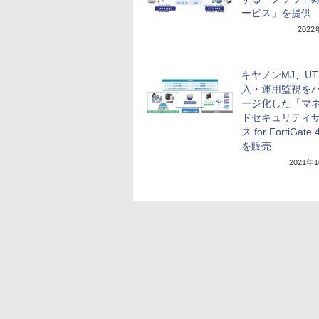
ービス」を提供
202
キヤノンMJ、U
入・運用監視を
ージ化した「マ
ドセキュリティ
ス for FortiGate
を販売
2021年