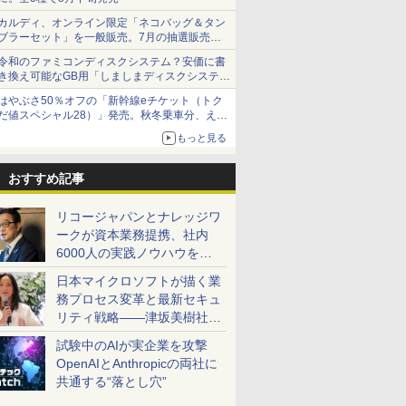
カルディ、オンライン限定「ネコバッグ＆タン
ブラーセット」を一般販売。7月の抽選販売の
当選無効分
令和のファミコンディスクシステム？安価に書
き換え可能なGB用「しましまディスクシステ
ム」
はやぶさ50％オフの「新幹線eチケット（トク
だ値スペシャル28）」発売。秋冬乗車分、えき
ねっと限定
もっと見る
おすすめ記事
リコージャパンとナレッジワ
ークが資本業務提携、社内
6000人の実践ノウハウを生
かした「AI商談記録 for
日本マイクロソフトが描く業
RICOH」を展開へ
務プロセス変革と最新セキュ
リティ戦略――津坂美樹社長
が2027年度戦略を説明
試験中のAIが実企業を攻撃
OpenAIとAnthropicの両社に
共通する“落とし穴”