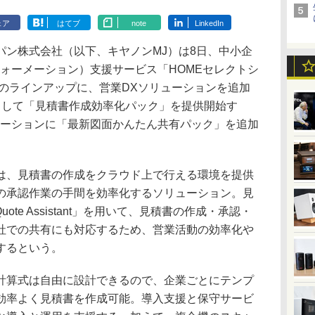
ェア
はてブ
note
LinkedIn
ン株式会社（以下、キヤノンMJ）は8日、中小企
ォーメーション）支援サービス「HOMEセレクトシ
」のラインアップに、営業DXソリューションを追加
として「見積書作成効率化パック」を提供開始す
ューションに「最新図面かんたん共有パック」を追加
、見積書の作成をクラウド上で行える環境を提供
の承認作業の手間を効率化するソリューション。見
uote Assistant」を用いて、見積書の作成・承認・
社での共有にも対応するため、営業活動の効率化や
するという。
算式は自由に設計できるので、企業ごとにテンプ
効率よく見積書を作成可能。導入支援と保守サービ