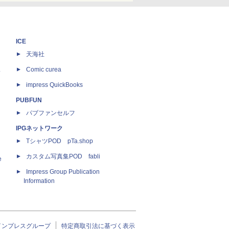
ICE
天海社
ス
Comic curea
impress QuickBooks
PUBFUN
パブファンセルフ
IPGネットワーク
TシャツPOD pTa.shop
カスタム写真集POD fabli
e
Impress Group Publication
Information
インプレスグループ
特定商取引法に基づく表示