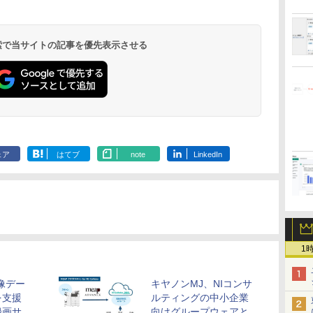
 検索で当サイトの記事を優先表示させる
ェア
はてブ
note
LinkedIn
1
像デー
キヤノンMJ、NIコンサ
を支援
ルティングの中小企業
録画サ
向けグループウェアと