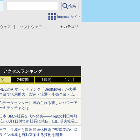
Impress サイト
全カテゴリ
ウェア
ソフトウェア
攻撃対策
マルウェア対策
アクセスランキング
時間
24時間
1週間
1カ月
NECのAIマーケティング「BestMove」が大手
企業で活用拡大 製造・流通・小売企業・広告
代理店などが実装フェーズへ
AIデータセンターに求められる新しいパワーア
ーキテクチャとは
日本IBMが社長交代を発表――46歳の村田将輝
氏が8月1日付で新社長に就任、山口明夫社長は
会長へ
日立、生成AIと数理最適化技術で製造業の生産
ライン構成を自動立案する技術を開発