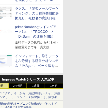
送信防止アドインサービス」
ラクス、「楽楽メールマーケ
を提供
ティング」の日程調整機能を
拡充し、複数名の商談日程調
整を効率化
primeNumberとウイングア
ーク1st、「TROCCO」と
「Dr.Sum」の連携を開始
基幹データの集約からAI活用・
業務還元までを一貫支援
インフォマート、取引データ
をAI分析する経営分析システ
ム「IMAgent」ベータ版を提
供
Impress Watchシリーズ 人気記事
時間
24時間
1週間
1カ月
ユニクロ、今日から「お盆特別セール」。涼感
シアサッカーワンピース待望値下げ、撥水ギア
ショーツは1990円に
東映の歴代オープニング映像がカプセルトイ
に。全5種で8月下旬発売