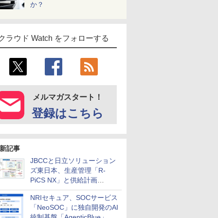
か？
クラウド Watch をフォローする
メルマガスタート！
登録はこちら
新記事
JBCCと日立ソリューション
ズ東日本、生産管理「R-
PiCS NX」と供給計画
「scSQUARE ISP」の連携サ
NRIセキュア、SOCサービス
ービスを提供開始
「NeoSOC」に独自開発のAI
統制基盤「AgenticBlue」を