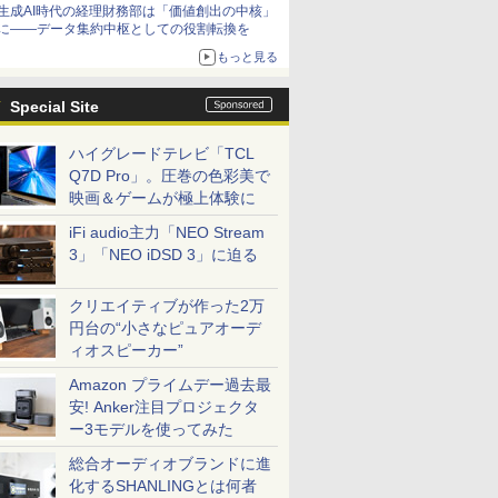
生成AI時代の経理財務部は「価値創出の中核」
に――データ集約中枢としての役割転換を
もっと見る
Special Site
ハイグレードテレビ「TCL
Q7D Pro」。圧巻の色彩美で
映画＆ゲームが極上体験に
iFi audio主力「NEO Stream
3」「NEO iDSD 3」に迫る
クリエイティブが作った2万
円台の“小さなピュアオーデ
ィオスピーカー”
Amazon プライムデー過去最
安! Anker注目プロジェクタ
ー3モデルを使ってみた
総合オーディオブランドに進
化するSHANLINGとは何者