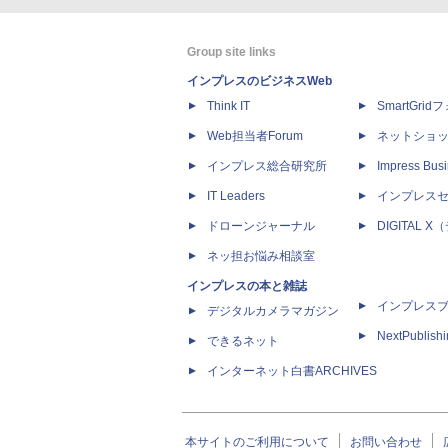
Group site links
インプレスのビジネスWeb
Think IT
SmartGri
Web担当者Forum
ネットショ
インプレス総合研究所
Impress Busi
IT Leaders
インプレス
ドローンジャーナル
DIGITAL
ネッ担お悩み相談室
インプレスの本と雑誌
インプレス
デジタルカメラマガジン
NextPublish
できるネット
インターネット白書ARCHIVES
本サイトのご利用について
お問い合わせ