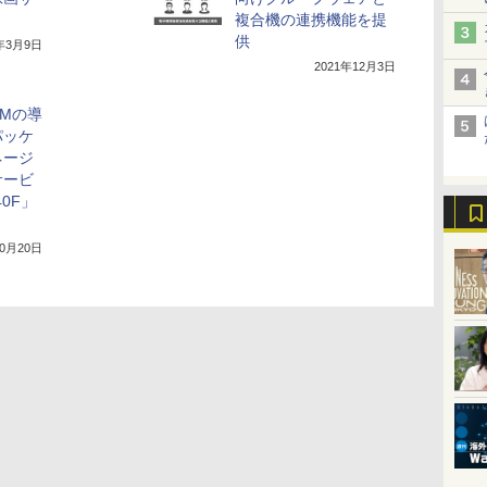
複合機の連携機能を提
供
2年3月9日
2021年12月3日
TMの導
パッケ
ネージ
サービ
 40F」
10月20日