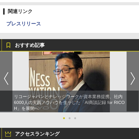
関連リンク
プレスリリース
おすすめ記事
リコージャパンとナレッジワークが資本業務提携、社内
6000人の実践ノウハウを生かした「AI商談記録 for RICO
H」を展開へ
●
●
●
アクセスランキング