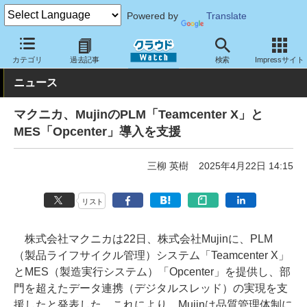
Powered by
Translate
クラウド Watch
トピック
導入事例
カテゴリ
過去記事
検索
Impressサイト
ニュース
マクニカ、MujinのPLM「Teamcenter X」と
MES「Opcenter」導入を支援
三柳 英樹
2025年4月22日 14:15
リスト
株式会社マクニカは22日、株式会社Mujinに、PLM
（製品ライフサイクル管理）システム「Teamcenter X」
とMES（製造実行システム）「Opcenter」を提供し、部
門を超えたデータ連携（デジタルスレッド）の実現を支
援したと発表した。これにより、Mujinは品質管理体制に