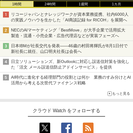
1時間
24時間
1週間
1カ月
リコージャパンとナレッジワークが資本業務提携、社内6000人
の実践ノウハウを生かした「AI商談記録 for RICOH」を展開へ
NECのAIマーケティング「BestMove」が大手企業で活用拡大
製造・流通・小売企業・広告代理店などが実装フェーズへ
日本IBMが社長交代を発表――46歳の村田将輝氏が8月1日付で
新社長に就任、山口明夫社長は会長へ
日立ソリューションズ、新Outlookに対応し誤送信対策を強化し
た「活文 メール誤送信防止アドインサービス」を提供
AI時代に進化する経理部門の役割とは何か 業務のすみ分けとAI
活用から考える次世代ファイナンス戦略
もっと見る
クラウド Watch をフォローする