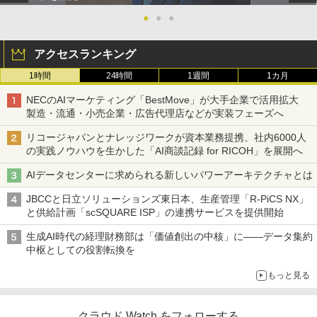
●
●
●
アクセスランキング
1時間
24時間
1週間
1カ月
NECのAIマーケティング「BestMove」が大手企業で活用拡大
製造・流通・小売企業・広告代理店などが実装フェーズへ
リコージャパンとナレッジワークが資本業務提携、社内6000人
の実践ノウハウを生かした「AI商談記録 for RICOH」を展開へ
AIデータセンターに求められる新しいパワーアーキテクチャとは
JBCCと日立ソリューションズ東日本、生産管理「R-PiCS NX」
と供給計画「scSQUARE ISP」の連携サービスを提供開始
生成AI時代の経理財務部は「価値創出の中核」に――データ集約
中枢としての役割転換を
もっと見る
クラウド Watch をフォローする