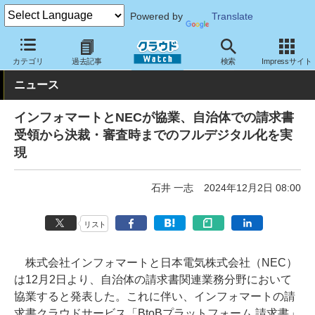
Powered by
Translate
クラウド Watch
トピック
協業・提携
国内
カテゴリ
過去記事
検索
Impressサイト
ニュース
インフォマートとNECが協業、自治体での請求書
受領から決裁・審査時までのフルデジタル化を実
現
石井 一志
2024年12月2日 08:00
リスト
株式会社インフォマートと日本電気株式会社（NEC）
は12月2日より、自治体の請求書関連業務分野において
協業すると発表した。これに伴い、インフォマートの請
求書クラウドサービス「BtoBプラットフォーム 請求書」