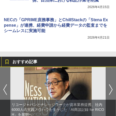
携、自治体における転記作業を削減
2026年4月15日
NECの「GPRIME庶務事務」とChillStackの「Stena Ex
pense」が連携、経費申請から経費データの監査までを
シームレスに実施可能
2026年4月21日
おすすめ記事
リコージャパンとナレッジワークが資本業務提携、社内
6000人の実践ノウハウを生かした「AI商談記録 for RICO
H」を展開へ