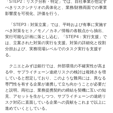
「STEP2：リスク分析・特定」では、自社事業が想定す
べきリスクシナリオの具体化と、業務/財務両面での事業
影響度を可視化、評価を行う。
「STEP3：対策立案」では、平時および有事に実施す
べき対策をヒト／モノ／カネ／情報の各観点から抽出、
実行可能な計画に落とし込む。「STEP4：実行支援」で
は、立案された対策の実行を支援。対策の詳細化と役割
分担および、実務現場レベルでのタスク実行を支援す
る。
クニエとみずほ銀行では、外部環境の不確実性が高ま
る中、サプライチェーン途絶リスクの検討は複雑さを増
していると想定しており、このような難局には、異なる
専門性を有する企業が連携して立ち向かうことが必要だ
と説明。両社は、業務提携契約の締結を契機に互いの知
見、アセットを生かしつつ、サプライチェーンの途絶リ
スク対応に直面している企業への貢献をこれまで以上に
進めていくとしている。