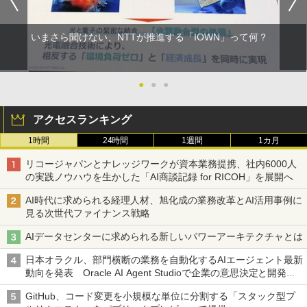
いまさら聞けない、NTTが推進する「IOWN」って何？
●
●
●
アクセスランキング
1時間
24時間
1週間
1カ月
リコージャパンとナレッジワークが資本業務提携、社内6000人
の実践ノウハウを生かした「AI商談記録 for RICOH」を展開へ
AI時代に求められる経理人材、旭化成の業務改革とAI活用事例に
見る次世代ファイナンス戦略
AIデータセンターに求められる新しいパワーアーキテクチャとは
日本オラクル、部門横断の業務を自動化するAIエージェント最新
動向を発表 Oracle AI Agent Studioで企業の意思決定と開発を
加速
GitHub、コード変更を小規模な単位に分割する「スタック型プ