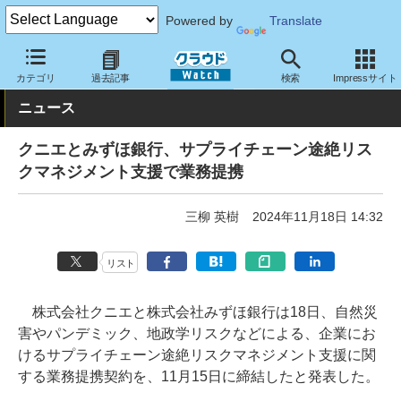
Powered by
Translate
クラウド Watch
トピック
協業・提携
カテゴリ
過去記事
検索
Impressサイト
ニュース
クニエとみずほ銀行、サプライチェーン途絶リス
クマネジメント支援で業務提携
三柳 英樹
2024年11月18日 14:32
リスト
株式会社クニエと株式会社みずほ銀行は18日、自然災
害やパンデミック、地政学リスクなどによる、企業にお
けるサプライチェーン途絶リスクマネジメント支援に関
する業務提携契約を、11月15日に締結したと発表した。