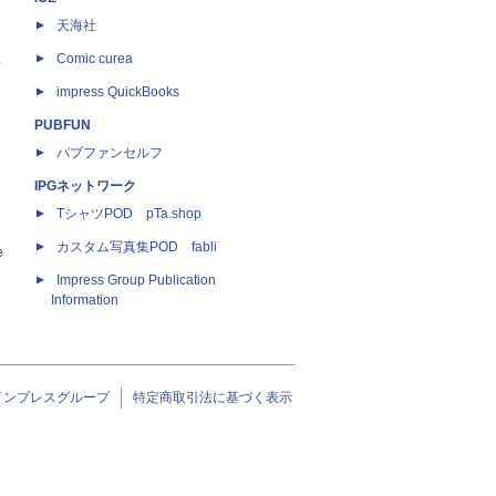
天海社
ス
Comic curea
impress QuickBooks
PUBFUN
パブファンセルフ
IPGネットワーク
TシャツPOD pTa.shop
カスタム写真集POD fabli
e
Impress Group Publication
Information
インプレスグループ
特定商取引法に基づく表示