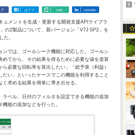
ェア
はてブ
note
LinkedIn
キュメントを生成・更新する開発支援APIライブラ
for PDF」の2製品について、新バージョン「V7J SP2」を
表した。
の新バージョンでは、ゴールシーク機能に対応した。ゴールシ
決めてから、その結果を得るために必要な値を逆算
から必要な回転率を算出したい」「総予算（利益）
したい」といったケースでこの機能を利用すること
なく求める結果を簡単に導き出せる。
ラベル、日付のフィルタを設定できる機能の追加
タ機能の追加などを行った。