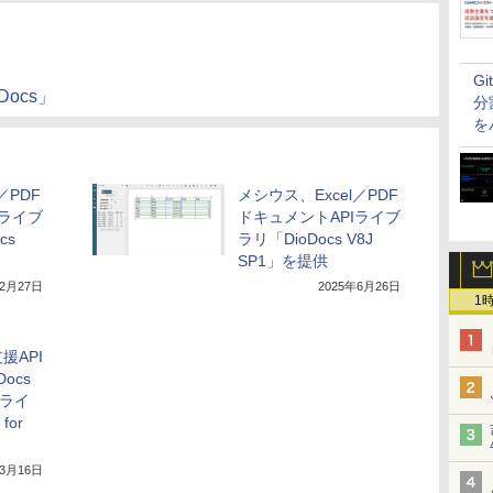
G
ocs」
分
を
／PDF
メシウス、Excel／PDF
Iライブ
ドキュメントAPIライブ
cs
ラリ「DioDocs V8J
SP1」を提供
年2月27日
2025年6月26日
1
援API
ocs
理ライ
for
年3月16日