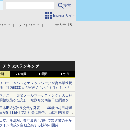
Impress サイト
全カテゴリ
ウェア
ソフトウェア
攻撃対策
マルウェア対策
アクセスランキング
時間
24時間
1週間
1カ月
リコージャパンとナレッジワークが資本業務提
携、社内6000人の実践ノウハウを生かした「AI
商談記録 for RICOH」を展開へ
ラクス、「楽楽メールマーケティング」の日程
調整機能を拡充し、複数名の商談日程調整を効
率化
日本IBMが社長交代を発表――46歳の村田将輝
氏が8月1日付で新社長に就任、山口明夫社長は
会長へ
日立、生成AIと数理最適化技術で製造業の生産
ライン構成を自動立案する技術を開発