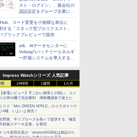
スト・ログイン」、親会社の
認証設定をグループ企業に展
開できる新機能を提供
itHub、コード変更を小規模な単位に
割する「スタック型プルリクエスト」
パブリックプレビューで提供
ai&、AIデータセンターに
Voltaiqのバッテリーエネルギ
ー貯蔵システムを導入する計
画を発表
Impress Watchシリーズ 人気記事
時間
24時間
1週間
1カ月
【家電レビュー】手ごわい雑草との戦い、コメ
リの草刈機で完全勝利 掃除機感覚で使えた
ミスド「Mrs. GREEN APPLE」のコラボドーナ
ツ4種、いよいよ発売！
吉野家、牛リブロースを熱々で提供する「極旨
牛鉄板ステーキ定食」を発売
ドコモ前田社長が「ahamo40GB化は検証のた