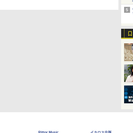
Rittor Music
イカロス出版