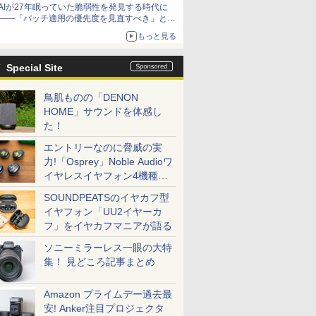
AIが27年眠っていた脆弱性を発見する時代に
――「パッチ適用の優先度を見直すべき」とセ
キュリティ専門家
もっと見る
Special Site
鳥肌ものの「DENON
HOME」サウンドを体感し
た！
エントリーなのに脅威の実
力!「Osprey」Noble Audioワ
イヤレスイヤフォン4機種を
一気に聴く
SOUNDPEATSのイヤカフ型
イヤフォン「UU2イヤーカ
フ」をイヤカフマニアが語る
ソニーミラーレス一眼の大特
集！ 見どころ記事まとめ
Amazon プライムデー過去最
安! Anker注目プロジェクタ