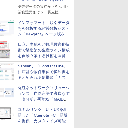
基幹データの集約からAI活用・
業務還元までを一貫支援
インフォマート、取引データ
をAI分析する経営分析システ
ム「IMAgent」ベータ版を提
供
日立、生成AIと数理最適化技
術で製造業の生産ライン構成
を自動立案する技術を開発
Sansan、「Contract One」
に店舗や物件単位で契約書を
まとめられる新機能「カスタ
ム契約ツリー」を追加
丸紅ネットワークソリューシ
ョンズ、自然言語で高度なデ
ータ分析が可能な「MAIDOA
AI ASSIST」を9月より提供
ユミルリンク、UI・UXを刷
新した「Cuenote FC」新版
を提供 カスタマイズ可能な
ダッシュボード画面を搭載