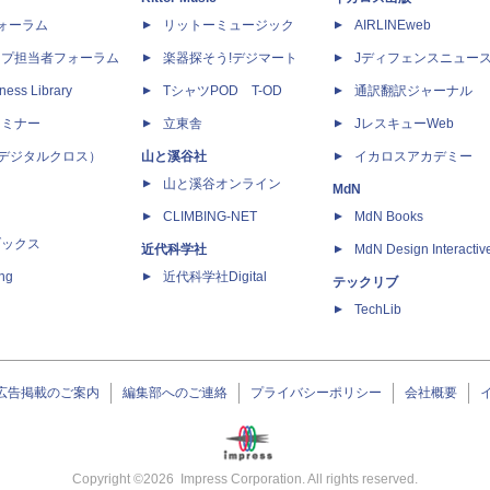
dフォーラム
リットーミュージック
AIRLINEweb
ップ担当者フォーラム
楽器探そう!デジマート
Jディフェンスニュー
ness Library
TシャツPOD T-OD
通訳翻訳ジャーナル
セミナー
立東舎
JレスキューWeb
 X（デジタルクロス）
山と溪谷社
イカロスアカデミー
山と溪谷オンライン
MdN
CLIMBING-NET
MdN Books
ブックス
近代科学社
MdN Design Interactiv
ing
近代科学社Digital
テックリブ
TechLib
広告掲載のご案内
編集部へのご連絡
プライバシーポリシー
会社概要
Copyright ©
2026
Impress Corporation. All rights reserved.