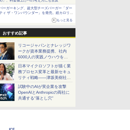
め」、料金値上げへの考え方にも言及
バーガーキング、超大型チーズバーガー「ダー
ティ ザ・ワンパウンダー」を発売。総カロリー
約1656kcal、総重量約527g！
もっと見る
おすすめ記事
リコージャパンとナレッジワ
ークが資本業務提携、社内
6000人の実践ノウハウを生
かした「AI商談記録 for
日本マイクロソフトが描く業
RICOH」を展開へ
務プロセス変革と最新セキュ
リティ戦略――津坂美樹社長
が2027年度戦略を説明
試験中のAIが実企業を攻撃
OpenAIとAnthropicの両社に
共通する“落とし穴”
ICE