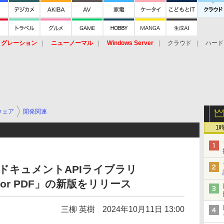
イグレーション
ニューノーマル
Windows Server
クラウド
ハード
トピック
ストレージ（HW）
オープンソース
SaaS
標的型
ント
ウェア
開発関連
1
DFドキュメントAPIライブラリ
el／for PDF」の新版をリリース
三柳 英樹
2024年10月11日 13:00