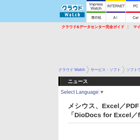
クラウド&データセンター完全ガイド
マ
サービス
セキュリティ
ネットワーク
スイッチ
ルータ
導入事例
イベ
クラウド Watch
サービス・ソフト
ソフト
ニュース
Select Language
▼
メシウス、Excel／P
「DioDocs for Exc