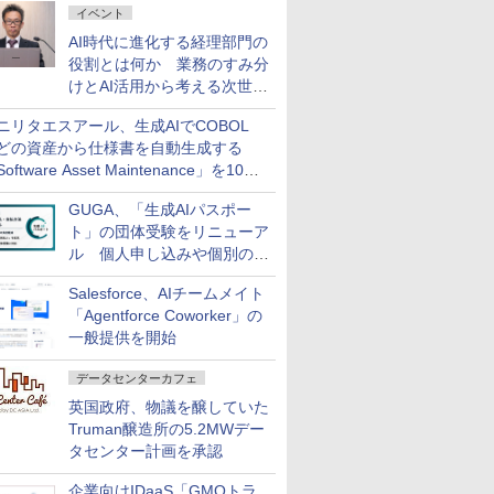
イベント
AI時代に進化する経理部門の
役割とは何か 業務のすみ分
けとAI活用から考える次世代
ファイナンス戦略
ニリタエスアール、生成AIでCOBOL
どの資産から仕様書を自動生成する
oftware Asset Maintenance」を10月
発売
GUGA、「生成AIパスポー
ト」の団体受験をリニューア
ル 個人申し込みや個別の支
払いなどに対応
Salesforce、AIチームメイト
「Agentforce Coworker」の
一般提供を開始
データセンターカフェ
英国政府、物議を醸していた
Truman醸造所の5.2MWデー
タセンター計画を承認
企業向けIDaaS「GMOトラ