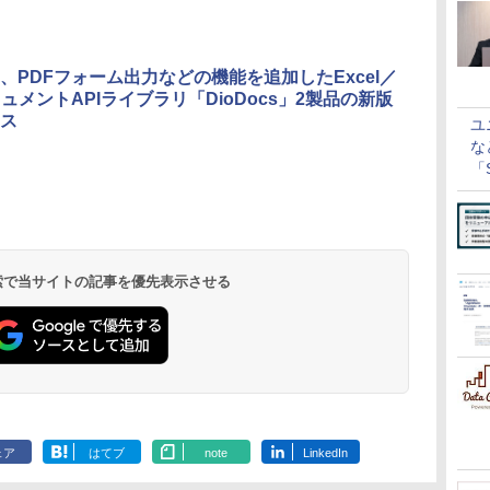
、PDFフォーム出力などの機能を追加したExcel／
キュメントAPIライブラリ「DioDocs」2製品の新版
ス
ユ
な
「S
に
 検索で当サイトの記事を優先表示させる
ェア
はてブ
note
LinkedIn