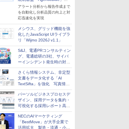
導入
アラート分析から報告作成まで
を自動化し分析品質の向上と対
応迅速化を実現
メシウス、グリッド機能を強
化したJavaScript UIライブラ
リ「Wijmo 2026J v1.1」
S&J、電通PRコンサルティン
グ、電通総研の3社、サイバ
ーインシデント発生時の対応
と危機管理広報を一体的に訓
さくら情報システム、非定型
練するプログラムを提供
文書をデータ化する「AI
TextSifta」を強化 写真情報
のデータ化などに対応
パーソルビジネスプロセスデ
ザイン、採用データを集約・
可視化する採用レポート高速
化サービスを提供
NECのAIマーケティング
「BestMove」が大手企業で
活用拡大 製造・流通・小売