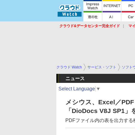
クラウド&データセンター完全ガイド
マ
サービス
セキュリティ
ネットワーク
スイッチ
ルータ
導入事例
イベ
クラウド Watch
サービス・ソフト
ソフト
ニュース
Select Language
▼
メシウス、Excel／P
「DioDocs V8J SP1
PDFファイル内の表を出力する