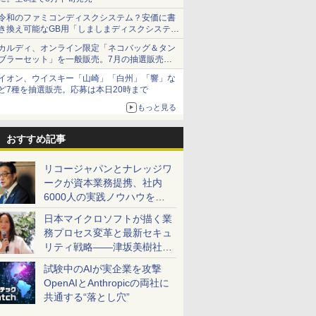
令和のファミコンディスクシステム？安価に書
き換え可能なGB用「しましまディスクシステ
ム」
カルディ、オンライン限定「ネコバッグ＆タン
ブラーセット」を一般販売。7月の抽選販売の
当選無効分
イオン、ウイスキー「山崎」「白州」「響」な
ど7種を抽選販売。応募は本日20時まで
もっと見る
おすすめ記事
リコージャパンとナレッジワ
ークが資本業務提携、社内
6000人の実践ノウハウを生
かした「AI商談記録 for
日本マイクロソフトが描く業
RICOH」を展開へ
務プロセス変革と最新セキュ
リティ戦略――津坂美樹社長
が2027年度戦略を説明
試験中のAIが実企業を攻撃
OpenAIとAnthropicの両社に
共通する“落とし穴”