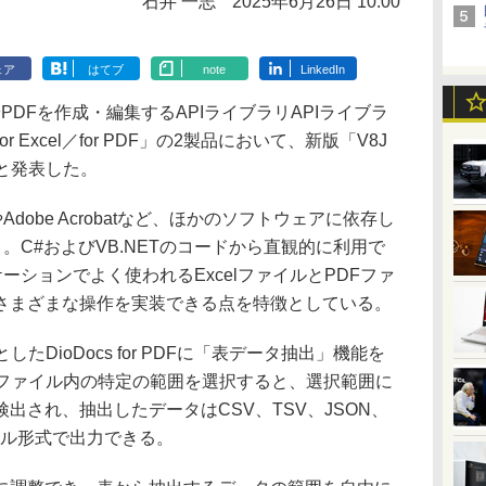
石井 一志
2025年6月26日 10:00
ェア
はてブ
note
LinkedIn
PDFを作成・編集するAPIライブラリAPIライブラ
r Excel／for PDF」の2製品において、新版「V8J
ると発表した。
xcelやAdobe Acrobatなど、ほかのソフトウェアに依存し
。C#およびVB.NETのコードから直観的に利用で
ーションでよく使われるExcelファイルとPDFファ
さまざまな操作を実装できる点を特徴としている。
DioDocs for PDFに「表データ抽出」機能を
らファイル内の特定の範囲を選択すると、選択範囲に
出され、抽出したデータはCSV、TSV、JSON、
ァイル形式で出力できる。