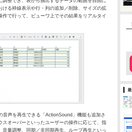
調整でき、表から抽出するデータの範囲を自由に
おける枠線表示や行・列の追加／削除、サイズの拡
操作で行って、ビューワ上でその結果をリアルタイ
最
声を再生できる「ActionSound」機能も追加さ
ウスオーバーといったユーザーの操作に応じて、指
、音量調整、同期／非同期再生、ループ再生といっ