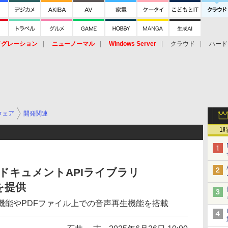
イグレーション
ニューノーマル
Windows Server
クラウド
ハード
トピック
ストレージ（HW）
オープンソース
SaaS
標的型
ント
ウェア
開発関連
1
DFドキュメントAPIライブラリ
」を提供
機能やPDFファイル上での音声再生機能を搭載