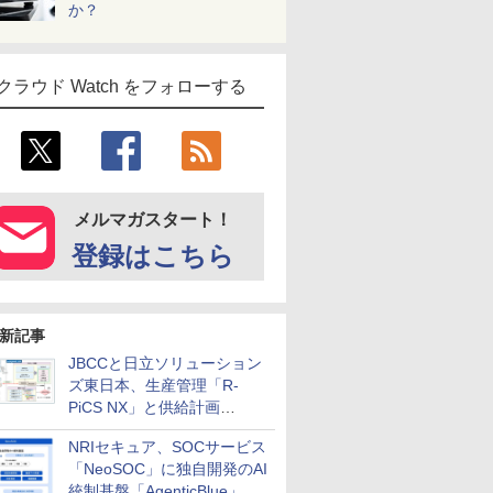
か？
クラウド Watch をフォローする
メルマガスタート！
登録はこちら
新記事
JBCCと日立ソリューション
ズ東日本、生産管理「R-
PiCS NX」と供給計画
「scSQUARE ISP」の連携サ
NRIセキュア、SOCサービス
ービスを提供開始
「NeoSOC」に独自開発のAI
統制基盤「AgenticBlue」を