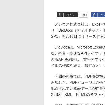
ポスト
リスト
シ
メシウス株式会社は、Excelや
リ「DioDocs（ディオドック） fo
SP1」を7月9日にリリースす
DioDocsは、Microsoft E
ない軽量・高速なAPIライブラリ
きるAPIを利用し、業務アプリケ
イルの作成や編集、保存など、
今回の新版では、PDFを対象とした
追加した。PDFビューワ上か
配置されている表データが自動検
XLSX、XML、HTMLの各フ