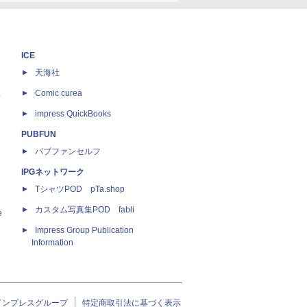
ICE
天海社
ス
Comic curea
impress QuickBooks
PUBFUN
パブファンセルフ
IPGネットワーク
TシャツPOD pTa.shop
カスタム写真集POD fabli
e
Impress Group Publication
Information
インプレスグループ
特定商取引法に基づく表示