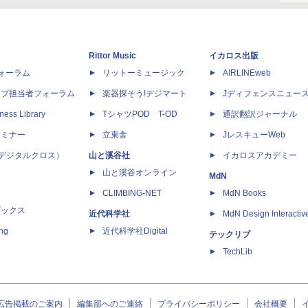
Rittor Music
イカロス出版
dフォーラム
リットーミュージック
AIRLINEweb
ップ担当者フォーラム
楽器探そう!デジマート
Jディフェンスニュー
ness Library
TシャツPOD T-OD
通訳翻訳ジャーナル
セミナー
立東舎
JレスキューWeb
 X（デジタルクロス）
山と溪谷社
イカロスアカデミー
山と溪谷オンライン
MdN
CLIMBING-NET
MdN Books
ブックス
近代科学社
MdN Design Interactiv
ing
近代科学社Digital
テックリブ
TechLib
広告掲載のご案内
編集部へのご連絡
プライバシーポリシー
会社概要