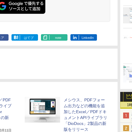
ェア
はてブ
note
LinkedIn
／PDF
メシウス、PDFフォー
1
Iライブ
ム出力などの機能を追
r
加したExcel／PDFドキ
F」の新
ュメントAPIライブラリ
「DioDocs」2製品の新
版をリリース
10月11日