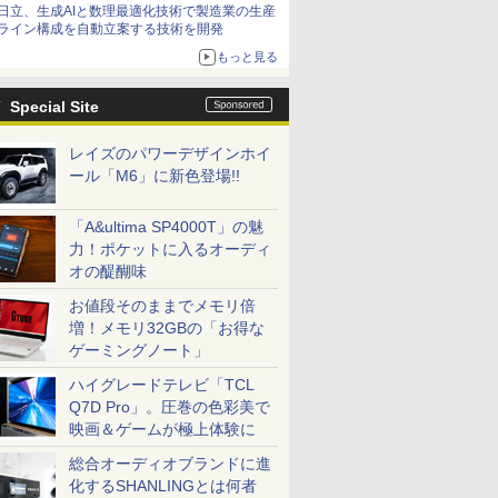
日立、生成AIと数理最適化技術で製造業の生産
ライン構成を自動立案する技術を開発
もっと見る
Special Site
レイズのパワーデザインホイ
ール「M6」に新色登場!!
「A&ultima SP4000T」の魅
力！ポケットに入るオーディ
オの醍醐味
お値段そのままでメモリ倍
増！メモリ32GBの「お得な
ゲーミングノート」
ハイグレードテレビ「TCL
Q7D Pro」。圧巻の色彩美で
映画＆ゲームが極上体験に
総合オーディオブランドに進
化するSHANLINGとは何者