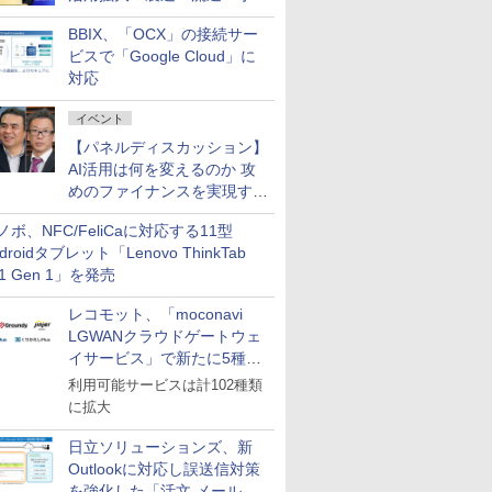
企業・広告代理店などが実装
BBIX、「OCX」の接続サー
フェーズへ
ビスで「Google Cloud」に
対応
イベント
【パネルディスカッション】
AI活用は何を変えるのか 攻
めのファイナンスを実現する
業務設計とマインドセット変
ノボ、NFC/FeliCaに対応する11型
革
droidタブレット「Lenovo ThinkTab
11 Gen 1」を発売
レコモット、「moconavi
LGWANクラウドゲートウェ
イサービス」で新たに5種類
のサービスと連携開始
利用可能サービスは計102種類
に拡大
日立ソリューションズ、新
Outlookに対応し誤送信対策
を強化した「活文 メール誤