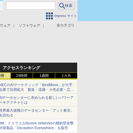
Impress サイト
全カテゴリ
ウェア
ソフトウェア
攻撃対策
マルウェア対策
アクセスランキング
時間
24時間
1週間
1カ月
NECのAIマーケティング「BestMove」が大手
企業で活用拡大 製造・流通・小売企業・広告
代理店などが実装フェーズへ
AIデータセンターに求められる新しいパワーア
ーキテクチャとは
世界最大規模のデータセンター「アット東京」
を訪ねる
IWI、イスラエルillusive networksの標的型攻撃
対策製品「Deception Everywhere」を販売