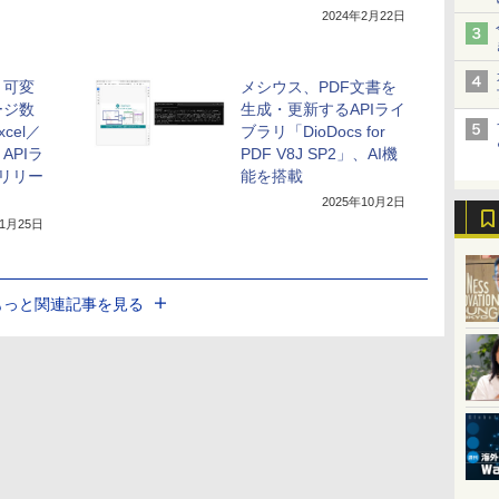
2024年2月22日
、可変
メシウス、PDF文書を
ージ数
生成・更新するAPIライ
cel／
ブラリ「DioDocs for
APIラ
PDF V8J SP2」、AI機
リリー
能を搭載
2025年10月2日
年1月25日
もっと関連記事を見る