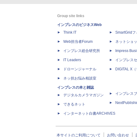
Group site links
インプレスのビジネスWeb
Think IT
SmartGri
Web担当者Forum
ネットショ
インプレス総合研究所
Impress Busi
IT Leaders
インプレス
ドローンジャーナル
DIGITAL
ネッ担お悩み相談室
インプレスの本と雑誌
インプレス
デジタルカメラマガジン
NextPublish
できるネット
インターネット白書ARCHIVES
本サイトのご利用について
お問い合わせ