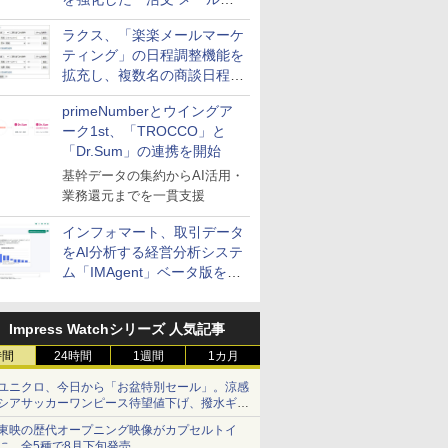
送信防止アドインサービス」
ラクス、「楽楽メールマーケ
を提供
ティング」の日程調整機能を
拡充し、複数名の商談日程調
整を効率化
primeNumberとウイングア
ーク1st、「TROCCO」と
「Dr.Sum」の連携を開始
基幹データの集約からAI活用・
業務還元までを一貫支援
インフォマート、取引データ
をAI分析する経営分析システ
ム「IMAgent」ベータ版を提
供
Impress Watchシリーズ 人気記事
時間
24時間
1週間
1カ月
ユニクロ、今日から「お盆特別セール」。涼感
シアサッカーワンピース待望値下げ、撥水ギア
ショーツは1990円に
東映の歴代オープニング映像がカプセルトイ
に。全5種で8月下旬発売