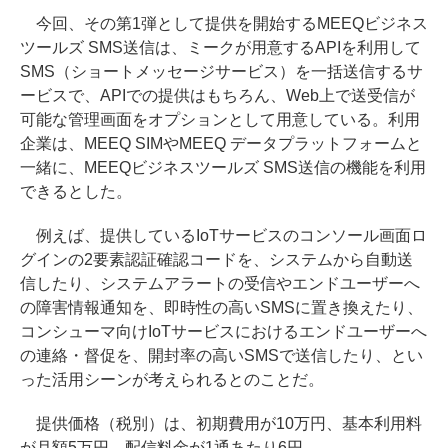
今回、その第1弾として提供を開始するMEEQビジネス
ツールズ SMS送信は、ミークが用意するAPIを利用して
SMS（ショートメッセージサービス）を一括送信するサ
ービスで、APIでの提供はもちろん、Web上で送受信が
可能な管理画面をオプションとして用意している。利用
企業は、MEEQ SIMやMEEQ データプラットフォームと
一緒に、MEEQビジネスツールズ SMS送信の機能を利用
できるとした。
例えば、提供しているIoTサービスのコンソール画面ロ
グインの2要素認証確認コードを、システムから自動送
信したり、システムアラートの受信やエンドユーザーへ
の障害情報通知を、即時性の高いSMSに置き換えたり、
コンシューマ向けIoTサービスにおけるエンドユーザーへ
の連絡・督促を、開封率の高いSMSで送信したり、とい
った活用シーンが考えられるとのことだ。
提供価格（税別）は、初期費用が10万円、基本利用料
が月額5万円、配信料金が1通あたり6円。