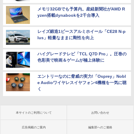
メモリ32GBでも予算内。産経新聞社がAMD R
yzen搭載dynabookを2千台導入
レイズ鍛造1ピースアルミホイール「CE28 N-p
lus」軽量なままに剛性を向上
ハイグレードテレビ「TCL Q7D Pro」。圧巻の
色彩美で映画＆ゲームが極上体験に
エントリーなのに脅威の実力!「Osprey」Nobl
e Audioワイヤレスイヤフォン4機種を一気に聴
く
本サイトのご利用について
お問い合わせ
広告掲載のご案内
編集部へのご連絡