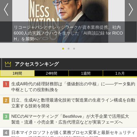
リコージャパンとナレッジワークが資本業務提携、社内
6000人の実践ノウハウを生かした「AI商談記録 for RICO
H」を展開へ
●
●
●
アクセスランキング
1時間
24時間
1週間
1カ月
生成AI時代の経理財務部は「価値創出の中核」に――データ集約
中枢としての役割転換を
日立、生成AIと数理最適化技術で製造業の生産ライン構成を自動
立案する技術を開発
NECのAIマーケティング「BestMove」が大手企業で活用拡大
製造・流通・小売企業・広告代理店などが実装フェーズへ
日本マイクロソフトが描く業務プロセス変革と最新セキュリティ