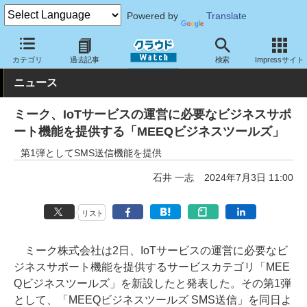
Powered by
Translate
クラウド Watch
ネットワーク
通信インフラ
カテゴリ
過去記事
検索
Impressサイト
ニュース
ミーク、IoTサービスの運営に必要なビジネスサポ
ート機能を提供する「MEEQビジネスツールズ」
第1弾としてSMS送信機能を提供
石井 一志
2024年7月3日 11:00
リスト
ミーク株式会社は2日、IoTサービスの運営に必要なビ
ジネスサポート機能を提供するサービスカテゴリ「MEE
Qビジネスツールズ」を新設したと発表した。その第1弾
として、「MEEQビジネスツールズ SMS送信」を同日よ