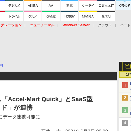
イグレーション
ニューノーマル
Windows Server
クラウド
ハード
トピック
ストレージ（HW）
オープンソース
SaaS
標的型
ント
内
1
cel-Mart Quick」とSaaS型
ラウド」が連携
にデータ連携可能に