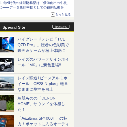
生成AI時代の経理財務部は「価値創出の中核」
に――データ集約中枢としての役割転換を
もっと見る
Special Site
ハイグレードテレビ「TCL
Q7D Pro」。圧巻の色彩美で
映画＆ゲームが極上体験に
レイズのパワーデザインホイ
ール「M6」に新色登場!!
レイズ鍛造1ピースアルミホ
イール「CE28 N-plus」軽量
なままに剛性を向上
鳥肌ものの「DENON
HOME」サウンドを体感し
た！
「A&ultima SP4000T」の魅
力！ポケットに入るオーディ