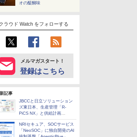
オの醍醐味
クラウド Watch をフォローする
メルマガスタート！
登録はこちら
新記事
JBCCと日立ソリューション
ズ東日本、生産管理「R-
PiCS NX」と供給計画
「scSQUARE ISP」の連携サ
NRIセキュア、SOCサービス
ービスを提供開始
「NeoSOC」に独自開発のAI
統制基盤「AgenticBlue」を