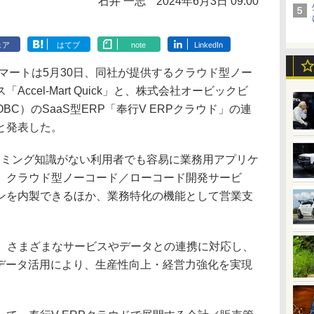
石井 一志
2024年6月3日 09:00
ェア
はてブ
note
LinkedIn
マートは5月30日、同社が提供するクラウド型ノー
ccel-Mart Quick」と、株式会社オービックビ
C）のSaaS型ERP「奉行V ERPクラウド」の連
と発表した。
、プログラミング知識がない利用者でも容易に業務用アプリケ
、クラウド型ノーコード／ローコード開発サービ
ンを内製できるほか、業務特化の機能として営業支
は、さまざまなサービスやデータとの連携に対応し、
なデータ活用により、生産性向上・経営力強化を実現