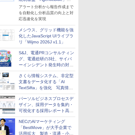
導入
アラート分析から報告作成まで
を自動化し分析品質の向上と対
応迅速化を実現
メシウス、グリッド機能を強
化したJavaScript UIライブラ
リ「Wijmo 2026J v1.1」
S&J、電通PRコンサルティン
グ、電通総研の3社、サイバ
ーインシデント発生時の対応
と危機管理広報を一体的に訓
さくら情報システム、非定型
練するプログラムを提供
文書をデータ化する「AI
TextSifta」を強化 写真情報
のデータ化などに対応
パーソルビジネスプロセスデ
ザイン、採用データを集約・
可視化する採用レポート高速
化サービスを提供
NECのAIマーケティング
「BestMove」が大手企業で
活用拡大 製造・流通・小売