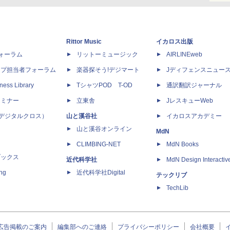
Rittor Music
イカロス出版
dフォーラム
リットーミュージック
AIRLINEweb
ップ担当者フォーラム
楽器探そう!デジマート
Jディフェンスニュー
ness Library
TシャツPOD T-OD
通訳翻訳ジャーナル
セミナー
立東舎
JレスキューWeb
 X（デジタルクロス）
山と溪谷社
イカロスアカデミー
山と溪谷オンライン
MdN
CLIMBING-NET
MdN Books
ブックス
近代科学社
MdN Design Interactiv
ing
近代科学社Digital
テックリブ
TechLib
広告掲載のご案内
編集部へのご連絡
プライバシーポリシー
会社概要