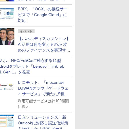
企業・広告代理店などが実装
BBIX、「OCX」の接続サー
フェーズへ
ビスで「Google Cloud」に
対応
イベント
【パネルディスカッション】
AI活用は何を変えるのか 攻
めのファイナンスを実現する
業務設計とマインドセット変
ノボ、NFC/FeliCaに対応する11型
革
droidタブレット「Lenovo ThinkTab
11 Gen 1」を発売
レコモット、「moconavi
LGWANクラウドゲートウェ
イサービス」で新たに5種類
のサービスと連携開始
利用可能サービスは計102種類
に拡大
日立ソリューションズ、新
Outlookに対応し誤送信対策
を強化した「活文 メール誤