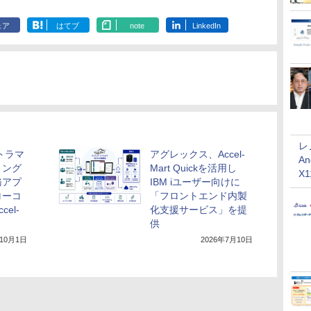
ェア
はてブ
note
LinkedIn
レ
トラマ
アグレックス、Accel-
An
ミング
Mart Quickを活用し
X
務アプ
IBM iユーザー向けに
ローコ
「フロントエンド内製
el-
化支援サービス」を提
供
年10月1日
2026年7月10日