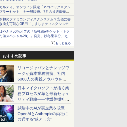
カルディ、オンライン限定「ネコバッグ＆タン
ブラーセット」を一般販売。7月の抽選販売の
当選無効分
令和のファミコンディスクシステム？安価に書
き換え可能なGB用「しましまディスクシステ
ム」
はやぶさ50％オフの「新幹線eチケット（トク
だ値スペシャル28）」発売。秋冬乗車分、えき
ねっと限定
もっと見る
おすすめ記事
リコージャパンとナレッジワ
ークが資本業務提携、社内
6000人の実践ノウハウを生
かした「AI商談記録 for
日本マイクロソフトが描く業
RICOH」を展開へ
務プロセス変革と最新セキュ
リティ戦略――津坂美樹社長
が2027年度戦略を説明
試験中のAIが実企業を攻撃
OpenAIとAnthropicの両社に
共通する“落とし穴”