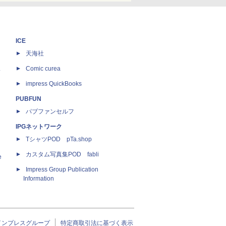
ICE
天海社
ス
Comic curea
impress QuickBooks
PUBFUN
パブファンセルフ
IPGネットワーク
TシャツPOD pTa.shop
カスタム写真集POD fabli
e
Impress Group Publication
Information
インプレスグループ
特定商取引法に基づく表示