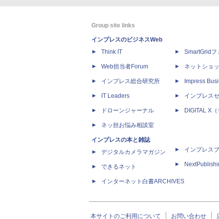
Group site links
インプレスのビジネスWeb
Think IT
SmartGri
Web担当者Forum
ネットショ
インプレス総合研究所
Impress Busi
IT Leaders
インプレス
ドローンジャーナル
DIGITAL
ネッ担お悩み相談室
インプレスの本と雑誌
インプレス
デジタルカメラマガジン
NextPublish
できるネット
インターネット白書ARCHIVES
本サイトのご利用について
お問い合わせ