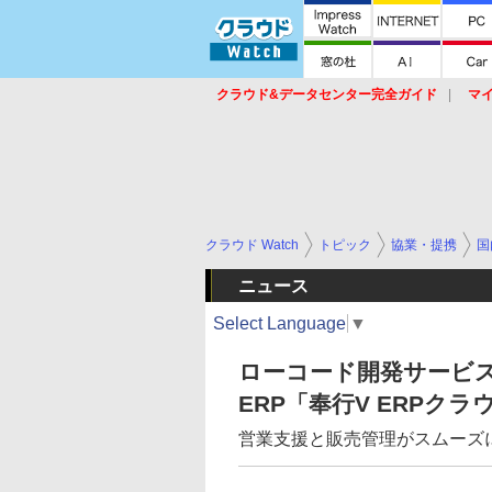
クラウド&データセンター完全ガイド
マ
サービス
セキュリティ
ネットワーク
スイッチ
ルータ
導入事例
イベ
クラウド Watch
トピック
協業・提携
国
ニュース
Select Language
▼
ローコード開発サービス「Ac
ERP「奉行V ERPク
営業支援と販売管理がスムーズ