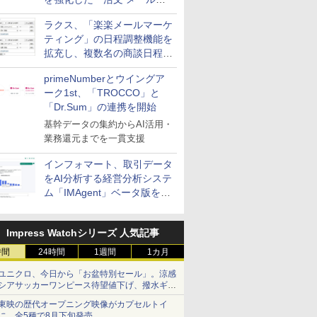
送信防止アドインサービス」
ラクス、「楽楽メールマーケ
を提供
ティング」の日程調整機能を
拡充し、複数名の商談日程調
整を効率化
primeNumberとウイングア
ーク1st、「TROCCO」と
「Dr.Sum」の連携を開始
基幹データの集約からAI活用・
業務還元までを一貫支援
インフォマート、取引データ
をAI分析する経営分析システ
ム「IMAgent」ベータ版を提
供
Impress Watchシリーズ 人気記事
時間
24時間
1週間
1カ月
ユニクロ、今日から「お盆特別セール」。涼感
シアサッカーワンピース待望値下げ、撥水ギア
ショーツは1990円に
東映の歴代オープニング映像がカプセルトイ
に。全5種で8月下旬発売