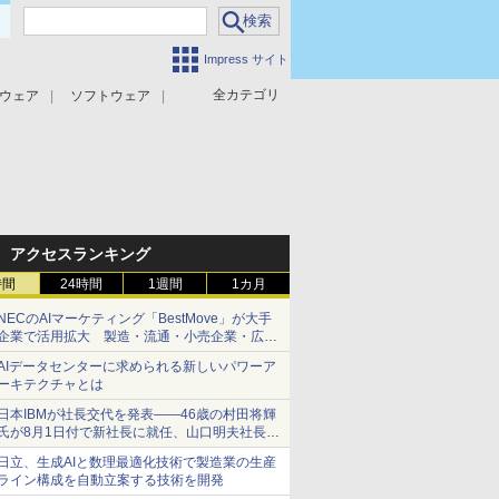
Impress サイト
全カテゴリ
ウェア
ソフトウェア
攻撃対策
マルウェア対策
アクセスランキング
時間
24時間
1週間
1カ月
NECのAIマーケティング「BestMove」が大手
企業で活用拡大 製造・流通・小売企業・広告
代理店などが実装フェーズへ
AIデータセンターに求められる新しいパワーア
ーキテクチャとは
日本IBMが社長交代を発表――46歳の村田将輝
氏が8月1日付で新社長に就任、山口明夫社長は
会長へ
日立、生成AIと数理最適化技術で製造業の生産
ライン構成を自動立案する技術を開発