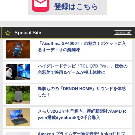
登録はこちら
Special Site
「A&ultima SP4000T」の魅力！ポケットに入
るオーディオの醍醐味
ハイグレードテレビ「TCL Q7D Pro」。圧巻の
色彩美で映画＆ゲームが極上体験に
鳥肌ものの「DENON HOME」サウンドを体感
した！
メモリ32GBでも予算内。産経新聞社がAMD R
yzen搭載dynabookを2千台導入
Amazon プライムデー過去最安! Anker注目プ