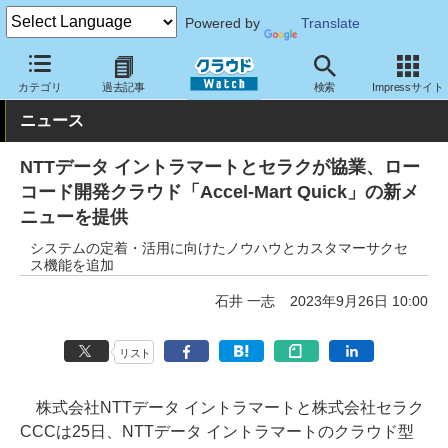
Powered by
Translate
クラウド Watch
トピック
協業・提携
国内
カテゴリ
過去記事
検索
Impressサイト
ニュース
NTTデータ イントラマートとセラクが協業、ロー
コード開発クラウド「Accel-Mart Quick」の新メ
ニューを提供
システムの定着・活用に向けたノウハウとカスタマーサクセ
ス機能を追加
石井 一志
2023年9月26日 10:00
リスト
株式会社NTTデータ イントラマートと株式会社セラク
CCCは25日、NTTデータ イントラマートのクラウド型