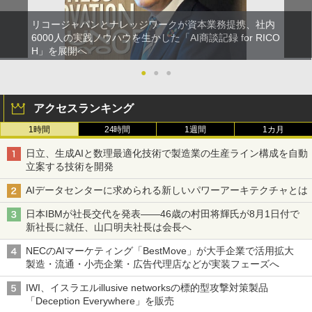
リコージャパンとナレッジワークが資本業務提携、社内
6000人の実践ノウハウを生かした「AI商談記録 for RICO
H」を展開へ
●
●
●
アクセスランキング
1時間
24時間
1週間
1カ月
日立、生成AIと数理最適化技術で製造業の生産ライン構成を自動
立案する技術を開発
AIデータセンターに求められる新しいパワーアーキテクチャとは
日本IBMが社長交代を発表――46歳の村田将輝氏が8月1日付で
新社長に就任、山口明夫社長は会長へ
NECのAIマーケティング「BestMove」が大手企業で活用拡大
製造・流通・小売企業・広告代理店などが実装フェーズへ
IWI、イスラエルillusive networksの標的型攻撃対策製品
「Deception Everywhere」を販売