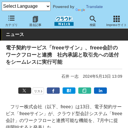
Powered by
Translate
クラウド Watch
サービス・ソフト
サービス
業務関連
カテゴリ
過去記事
検索
Impressサイト
ニュース
電子契約サービス「freeeサイン」、freee会計の
ワークフローと連携 社内承認と取引先への送付
をシームレスに実行可能
石井 一志
2024年5月13日 13:09
リスト
フリー株式会社（以下、freee）は13日、電子契約サー
ビス「freeeサイン」が、クラウド型会計システム「freee
会計」のワークフローと連携可能な機能を、7月中に提
供開始すると発表した。