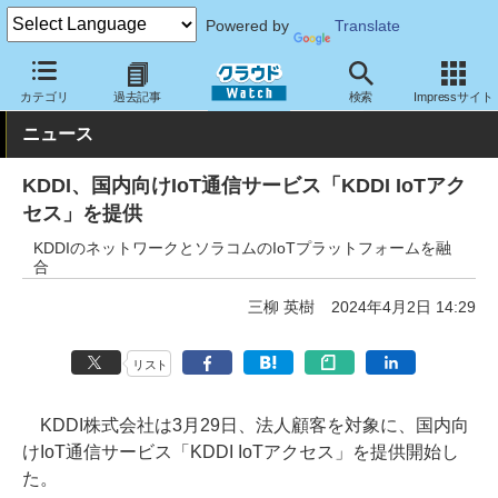
Powered by
Translate
クラウド Watch
ネットワーク
通信インフラ
カテゴリ
過去記事
検索
Impressサイト
ニュース
KDDI、国内向けIoT通信サービス「KDDI IoTアク
セス」を提供
KDDIのネットワークとソラコムのIoTプラットフォームを融
合
三柳 英樹
2024年4月2日 14:29
リスト
KDDI株式会社は3月29日、法人顧客を対象に、国内向
けIoT通信サービス「KDDI IoTアクセス」を提供開始し
た。