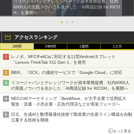
リコージャパンとナレッジワークが資本業務提携、社内
6000人の実践ノウハウを生かした「AI商談記録 for RICO
H」を展開へ
●
●
●
アクセスランキング
1時間
24時間
1週間
1カ月
レノボ、NFC/FeliCaに対応する11型Androidタブレット
「Lenovo ThinkTab X11 Gen 1」を発売
BBIX、「OCX」の接続サービスで「Google Cloud」に対応
リコージャパンとナレッジワークが資本業務提携、社内6000人
の実践ノウハウを生かした「AI商談記録 for RICOH」を展開へ
NECのAIマーケティング「BestMove」が大手企業で活用拡大
製造・流通・小売企業・広告代理店などが実装フェーズへ
日立、生成AIと数理最適化技術で製造業の生産ライン構成を自動
立案する技術を開発
もっと見る