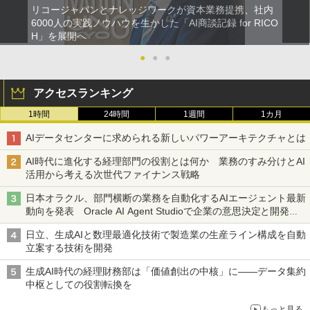
リコージャパンとナレッジワークが資本業務提携、社内
6000人の実践ノウハウを生かした「AI商談記録 for RICO
H」を展開へ
●
●
●
アクセスランキング
1時間
24時間
1週間
1カ月
AIデータセンターに求められる新しいパワーアーキテクチャとは
AI時代に進化する経理部門の役割とは何か 業務のすみ分けとAI
活用から考える次世代ファイナンス戦略
日本オラクル、部門横断の業務を自動化するAIエージェント最新
動向を発表 Oracle AI Agent Studioで企業の意思決定と開発を
加速
日立、生成AIと数理最適化技術で製造業の生産ライン構成を自動
立案する技術を開発
生成AI時代の経理財務部は「価値創出の中核」に――データ集約
中枢としての役割転換を
もっと見る