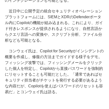
のインテグレーションも可能となる。
近日中に公開予定の統合セキュリティオペレーション
プラットフォームには、SIEMとXDRのDefenderポータ
ル内にCopilotの機能が組み込まれる。これにより、ガイ
ド付きレスポンスが提供されるようになり、自然言語か
らクエリ言語への変換や、スクリプト分析、ファイル分
析なども可能となる。
コンウェイ氏は、Copilot for Securityがインシデントの
概要を作成し、修復の方法までガイドする様子をデモ。
フィッシング攻撃では、フィッシングメールをクリック
した個人を特定し、Copilotから直接パスワードを強制的
にリセットすることも可能だとした。「通常であればセ
キュリティ担当者がチケットを発行する必要があるよう
な内容だが、Copilotを使えばパスワードのリセットも容
易だ」とコンウェイ氏は語る。