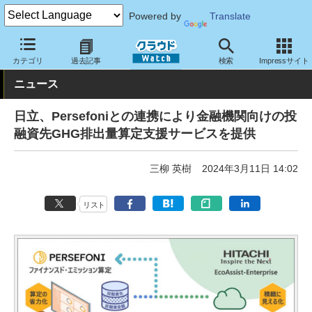
Powered by
Translate
クラウド Watch
サービス・ソフト
サービス
その他
カテゴリ
過去記事
検索
Impressサイト
ニュース
日立、Persefoniとの連携により金融機関向けの投
融資先GHG排出量算定支援サービスを提供
三柳 英樹
2024年3月11日 14:02
リスト