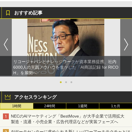
おすすめ記事
リコージャパンとナレッジワークが資本業務提携、社内
6000人の実践ノウハウを生かした「AI商談記録 for RICO
H」を展開へ
●
●
●
アクセスランキング
1時間
24時間
1週間
1カ月
NECのAIマーケティング「BestMove」が大手企業で活用拡大
製造・流通・小売企業・広告代理店などが実装フェーズへ
AIデータセンターに求められる新しいパワーアーキテクチャとは