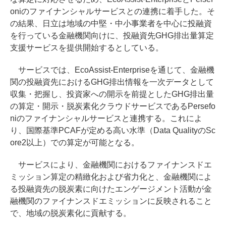
oniのファイナンシャルサービスとの連携に着手した。そ
の結果、日立は地域の中堅・中小事業者を中心に投融資
を行っている金融機関向けに、投融資先GHG排出量算定
支援サービスを提供開始するとしている。
サービスでは、EcoAssist-Enterpriseを通じて、金融機
関の投融資先におけるGHG排出情報を一次データとして
収集・把握し、投資家への開示を前提としたGHG排出量
の算定・開示・脱炭素化クラウドサービスであるPersefo
niのファイナンシャルサービスと連携する。これによ
り、国際基準PCAFが定める高い水準（Data QualityのSc
ore2以上）での算定が可能となる。
サービスにより、金融機関におけるファイナンスドエ
ミッション算定の精緻化および省力化と、金融機関によ
る投融資先の脱炭素に向けたエンゲージメント活動が金
融機関のファイナンスドエミッションに反映されること
で、地域の脱炭素化に貢献する。