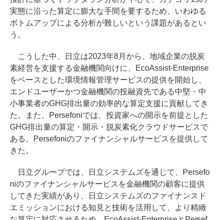
実態に沿った算定に膨大な手間を要するため、いわゆる
ボトムアップによる分析が難しいという課題があるとい
う。
こうした中、日立は2023年8月から、地域企業の脱炭
素経営を支援する金融機関向けに、EcoAssist-Enterprise
をベースとした環境情報管理サービスの提供を開始し、
エンドユーザーかつ金融機関の投融資先である中堅・中
小事業者のGHG排出量の効率的な算定支援に貢献してき
た。また、Persefoniでは、投資家への開示を前提とした
GHG排出量の算定・開示・脱炭素化クラウドサービスで
ある、Persefoniのファイナンシャルサービスを提供して
きた。
日立グループでは、日立システムズを通じて、Persefo
niのファイナンシャルサービスを金融機関の顧客に提供
してきた実績があり、日立システムズのファイナンスド
エミッションにおける知見と技術を活用して、より精緻
な算定に対応させるため、EcoAssist-EnterpriseとPersef