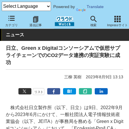
Powered by
Translate
クラウド Watch
トピック
研究開発
カテゴリ
過去記事
検索
Impressサイト
ニュース
日立、Green x Digitalコンソーシアムで仮想サプ
ライチェーンでのCO2データ連携の実証実験に成
功
三柳 英樹
2023年8月9日 13:13
リスト
株式会社日立製作所（以下、日立）は9日、2022年9月
から2023年6月にかけて、一般社団法人電子情報技術産
業協会（以下、JEITA）が事務局を務める「Green x Digit
alコンソーシアム」において、「EcoAssist-Pro/LCA」