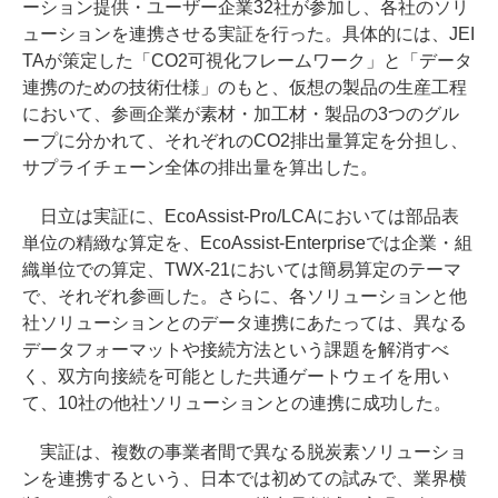
ーション提供・ユーザー企業32社が参加し、各社のソリ
ューションを連携させる実証を行った。具体的には、JEI
TAが策定した「CO2可視化フレームワーク」と「データ
連携のための技術仕様」のもと、仮想の製品の生産工程
において、参画企業が素材・加工材・製品の3つのグル
ープに分かれて、それぞれのCO2排出量算定を分担し、
サプライチェーン全体の排出量を算出した。
日立は実証に、EcoAssist-Pro/LCAにおいては部品表
単位の精緻な算定を、EcoAssist-Enterpriseでは企業・組
織単位での算定、TWX-21においては簡易算定のテーマ
で、それぞれ参画した。さらに、各ソリューションと他
社ソリューションとのデータ連携にあたっては、異なる
データフォーマットや接続方法という課題を解消すべ
く、双方向接続を可能とした共通ゲートウェイを用い
て、10社の他社ソリューションとの連携に成功した。
実証は、複数の事業者間で異なる脱炭素ソリューショ
ンを連携するという、日本では初めての試みで、業界横