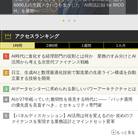
6000人の実践ノウハウを生かした「AI商談記録 for RICO
H」を展開へ
●
●
●
アクセスランキング
1時間
24時間
1週間
1カ月
AI時代に進化する経理部門の役割とは何か 業務のすみ分けとAI
活用から考える次世代ファイナンス戦略
日立、生成AIと数理最適化技術で製造業の生産ライン構成を自動
立案する技術を開発
AIデータセンターに求められる新しいパワーアーキテクチャとは
AIが27年眠っていた脆弱性を発見する時代に――「パッチ適用
の優先度を見直すべき」とセキュリティ専門家
【パネルディスカッション】AI活用は何を変えるのか 攻めのフ
ァイナンスを実現する業務設計とマインドセット変革
もっと見る