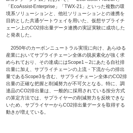
「EcoAssist-Enterprise」「TWX-21」といった複数の環
境系ソリューションと、他社ソリューションとの連携を
目的とした共通ゲートウェイを用いた、仮想サプライチ
ェーン上のCO2排出量データ連携の実証実験に成功した
と発表した。
2050年のカーボンニュートラル実現に向け、あらゆる
産業においてサプライチェーン全体の脱炭素化が強く求
められており、その達成にはScope1～2にあたる自社排
出量に加え、サプライチェーンの上流・下流からの排出
量であるScope3を含む、サプライチェーン全体のCO2排
出量の正確な把握と削減努力が不可欠となる。特に、調
達品のCO2排出量は、一般的に採用されている按分方式
の算定方法では、サプライヤーの削減努力を反映できな
いため、サプライヤーからCO2排出量データを取得する
動きが増えている。