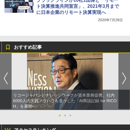
ブラックラインが10社1団体と「リモー
ト決算推進共同宣言」、2021年3月まで
に日本企業のリモート決算実現へ
2020年7月28日
おすすめ記事
リコージャパンとナレッジワークが資本業務提携、社内
6000人の実践ノウハウを生かした「AI商談記録 for RICO
H」を展開へ
●
●
●