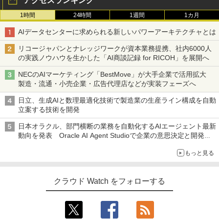
アクセスランキング
1時間
24時間
1週間
1カ月
AIデータセンターに求められる新しいパワーアーキテクチャとは
リコージャパンとナレッジワークが資本業務提携、社内6000人
の実践ノウハウを生かした「AI商談記録 for RICOH」を展開へ
NECのAIマーケティング「BestMove」が大手企業で活用拡大
製造・流通・小売企業・広告代理店などが実装フェーズへ
日立、生成AIと数理最適化技術で製造業の生産ライン構成を自動
立案する技術を開発
日本オラクル、部門横断の業務を自動化するAIエージェント最新
動向を発表 Oracle AI Agent Studioで企業の意思決定と開発を
加速
もっと見る
クラウド Watch をフォローする