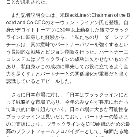
ことが説明された。
また記者説明会には、米BlackLineのChairman of the B
oard and Co-CEOのオーウェン・ライアン氏も登壇。自
身がデロイトトーマツに30年以上勤務した後でブラック
ラインに転身した経験から、「私たちのリーダーシップ
チームは、真の意味でパートナーパワーを強くするとい
う長期的な戦略とビジョン刷新を行った。パートナーエ
コシステムはブラックラインの成功に欠かせないもので
あり、私自身がこの成功に率先してお役に立てるよう全
力を尽くす」とパートナーとの関係強化が重要だと強く
認識しているとアピールした。
さらに日本市場に対し、「日本はブラックラインにと
って戦略的な市場であり、今年のみならず将来にわたっ
て重点的に取り組んでいく。日本市場に大きな可能性を
ブラックラインは見いだしており、パートナーの皆さま
のご支援により、 ブラックラインをCFO組織のための最
高のプラットフォームプロバイダーとして、確固たる地