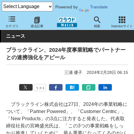
Powered by
Translate
クラウド Watch
トピック
事業戦略
国内
カテゴリ
過去記事
検索
Impressサイト
ニュース
ブラックライン、2024年度事業戦略でパートナー
との連携強化をアピール
三浦 優子
2024年2月28日 06:15
リスト
ブラックライン株式会社は27日、2024年の事業戦略に
ついて、「Partner Powered」、「Customer Centric」、
「New Products」の3点に注力すると発表した。代表取
締役社長の宮﨑盛光氏は、「この3つの事業戦略をしっ
かり推進していくために、最も重要になってくるのがパ