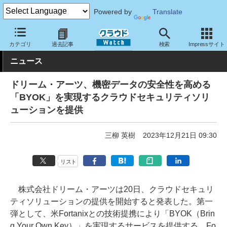
Powered by
Translate
クラウド Watch
セキュリティ
セキュリティサービス
カテゴリ
過去記事
検索
Impressサイト
ニュース
ドリーム・アーツ、機密データの安全性を高める
「BYOK」を実現するクラウドセキュリティソリ
ューションを提供
三柳 英樹
2023年12月21日 09:30
リスト
株式会社ドリーム・アーツは20日、クラウドセキュリ
ティソリューションの提供を開始すると発表した。第一
弾として、米Fortanixとの技術提携により「BYOK（Brin
g Your Own Key）」を実現するサービスを提供する。Fo