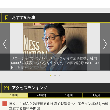
おすすめ記事
リコージャパンとナレッジワークが資本業務提携、社内
6000人の実践ノウハウを生かした「AI商談記録 for RICO
H」を展開へ
●
●
●
アクセスランキング
1時間
24時間
1週間
1カ月
日立、生成AIと数理最適化技術で製造業の生産ライン構成を自動
立案する技術を開発