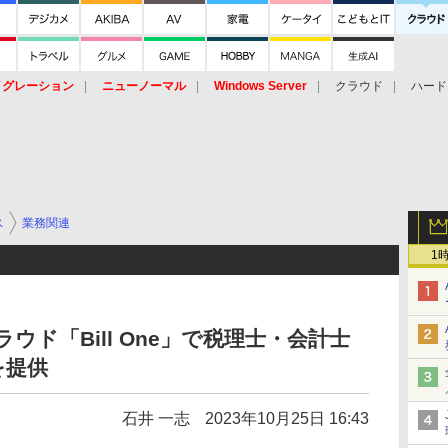
イグレーション
ニューノーマル
Windows Server
クラウド
ハード
トピック
ストレージ（HW）
オープンソース
SaaS
標的型
ント
ス
業務関連
1
ラウド「Bill One」で税理士・会計士
を提供
石井 一志
2023年10月25日 16:43