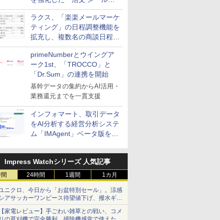
送信防止アドインサービス」
ラクス、「楽楽メールマーケ
を提供
ティング」の日程調整機能を
拡充し、複数名の商談日程調
整を効率化
primeNumberとウイングア
ーク1st、「TROCCO」と
「Dr.Sum」の連携を開始
基幹データの集約からAI活用・
業務還元までを一貫支援
インフォマート、取引データ
をAI分析する経営分析システ
ム「IMAgent」ベータ版を提
供
Impress Watchシリーズ 人気記事
時間
24時間
1週間
1カ月
ユニクロ、今日から「お盆特別セール」。涼感
シアサッカーワンピース待望値下げ、撥水ギア
ショーツは1990円に
【家電レビュー】手ごわい雑草との戦い、コメ
リの草刈機で完全勝利 掃除機感覚で使えた