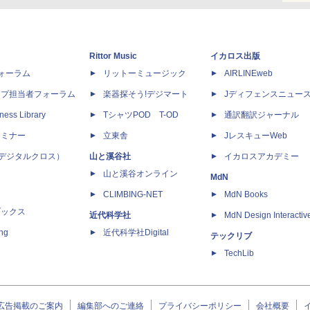
Rittor Music
イカロス出版
dフォーラム
リットーミュージック
AIRLINEweb
ップ担当者フォーラム
楽器探そう!デジマート
Jディフェンスニュー
ness Library
TシャツPOD T-OD
通訳翻訳ジャーナル
セミナー
立東舎
JレスキューWeb
 X（デジタルクロス）
山と溪谷社
イカロスアカデミー
山と溪谷オンライン
MdN
CLIMBING-NET
MdN Books
ブックス
近代科学社
MdN Design Interactiv
ing
近代科学社Digital
テックリブ
TechLib
広告掲載のご案内
編集部へのご連絡
プライバシーポリシー
会社概要