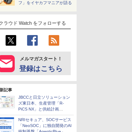
フ」をイヤカフマニアが語る
クラウド Watch をフォローする
メルマガスタート！
登録はこちら
新記事
JBCCと日立ソリューション
ズ東日本、生産管理「R-
PiCS NX」と供給計画
「scSQUARE ISP」の連携サ
NRIセキュア、SOCサービス
ービスを提供開始
「NeoSOC」に独自開発のAI
統制基盤「AgenticBlue」を