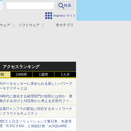
Impress サイト
全カテゴリ
ウェア
ソフトウェア
攻撃対策
マルウェア対策
アクセスランキング
時間
24時間
1週間
1カ月
AIデータセンターに求められる新しいパワーア
ーキテクチャとは
AI時代に進化する経理部門の役割とは何か 業
務のすみ分けとAI活用から考える次世代ファイ
ナンス戦略
企業ITインフラの変化に対応するネットワーク
／クラウドセキュリティ
JBCCと日立ソリューションズ東日本、生産管
理「R-PiCS NX」と供給計画「scSQUARE
ISP」の連携サービスを提供開始