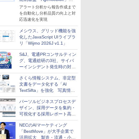
導入
アラート分析から報告作成まで
を自動化し分析品質の向上と対
応迅速化を実現
メシウス、グリッド機能を強
化したJavaScript UIライブラ
リ「Wijmo 2026J v1.1」
S&J、電通PRコンサルティン
グ、電通総研の3社、サイバ
ーインシデント発生時の対応
と危機管理広報を一体的に訓
さくら情報システム、非定型
練するプログラムを提供
文書をデータ化する「AI
TextSifta」を強化 写真情報
のデータ化などに対応
パーソルビジネスプロセスデ
ザイン、採用データを集約・
可視化する採用レポート高速
化サービスを提供
NECのAIマーケティング
「BestMove」が大手企業で
活用拡大 製造・流通・小売