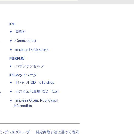
ICE
天海社
ス
Comic curea
impress QuickBooks
PUBFUN
パブファンセルフ
IPGネットワーク
TシャツPOD pTa.shop
カスタム写真集POD fabli
e
Impress Group Publication
Information
インプレスグループ
特定商取引法に基づく表示