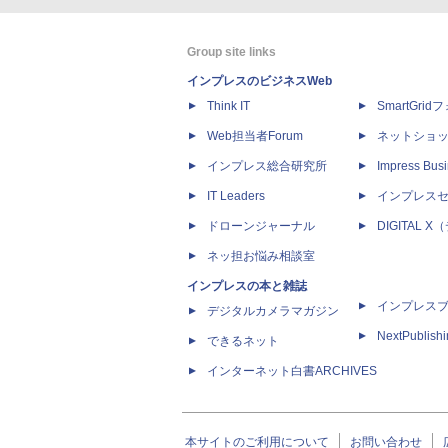
Group site links
インプレスのビジネスWeb
Think IT
SmartGri
Web担当者Forum
ネットショ
インプレス総合研究所
Impress Busi
IT Leaders
インプレス
ドローンジャーナル
DIGITAL
ネッ担お悩み相談室
インプレスの本と雑誌
インプレス
デジタルカメラマガジン
NextPublish
できるネット
インターネット白書ARCHIVES
本サイトのご利用について
お問い合わせ