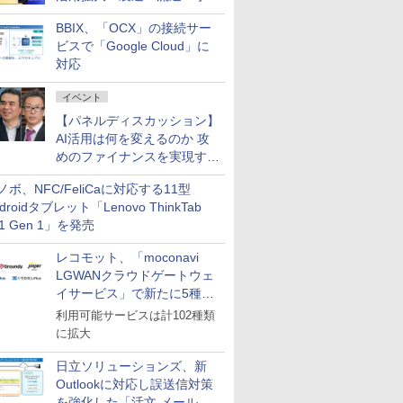
企業・広告代理店などが実装
BBIX、「OCX」の接続サー
フェーズへ
ビスで「Google Cloud」に
対応
イベント
【パネルディスカッション】
AI活用は何を変えるのか 攻
めのファイナンスを実現する
業務設計とマインドセット変
ノボ、NFC/FeliCaに対応する11型
革
droidタブレット「Lenovo ThinkTab
11 Gen 1」を発売
レコモット、「moconavi
LGWANクラウドゲートウェ
イサービス」で新たに5種類
のサービスと連携開始
利用可能サービスは計102種類
に拡大
日立ソリューションズ、新
Outlookに対応し誤送信対策
を強化した「活文 メール誤