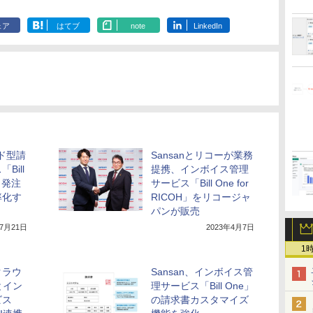
ェア
はてブ
note
LinkedIn
ウド型請
Sansanとリコーが業務
Bill
提携、インボイス管理
と発注
サービス「Bill One for
率化す
RICOH」をリコージャ
パンが販売
年7月21日
2023年4月7日
1
クラウ
Sansan、インボイス管
とイン
理サービス「Bill One」
ビス
の請求書カスタマイズ