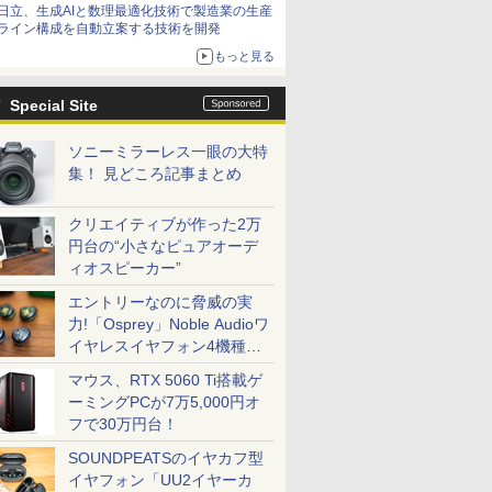
日立、生成AIと数理最適化技術で製造業の生産
ライン構成を自動立案する技術を開発
もっと見る
Special Site
ソニーミラーレス一眼の大特
集！ 見どころ記事まとめ
クリエイティブが作った2万
円台の“小さなピュアオーデ
ィオスピーカー”
エントリーなのに脅威の実
力!「Osprey」Noble Audioワ
イヤレスイヤフォン4機種を
一気に聴く
マウス、RTX 5060 Ti搭載ゲ
ーミングPCが7万5,000円オ
フで30万円台！
SOUNDPEATSのイヤカフ型
イヤフォン「UU2イヤーカ