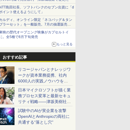
NTT島田社長、ソフトバンクのセブン出資に「d
ポイント使えるようにして」
カルディ、オンライン限定「ネコバッグ＆タン
ブラーセット」を一般販売。7月の抽選販売の
当選無効分
東映の歴代オープニング映像がカプセルトイ
に。全5種で8月下旬発売
もっと見る
おすすめ記事
リコージャパンとナレッジワ
ークが資本業務提携、社内
6000人の実践ノウハウを生
かした「AI商談記録 for
日本マイクロソフトが描く業
RICOH」を展開へ
務プロセス変革と最新セキュ
リティ戦略――津坂美樹社長
が2027年度戦略を説明
試験中のAIが実企業を攻撃
OpenAIとAnthropicの両社に
共通する“落とし穴”