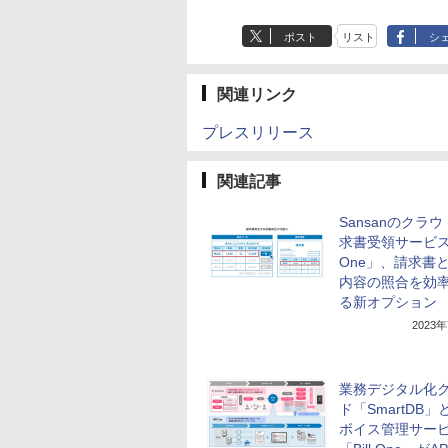
ポスト
リスト
シ
関連リンク
プレスリリース
関連記事
Sansanのクラ
求書受領サービス「
One」、請求書
内容の照合を効
る新オプション
2023
業務デジタル化
ド「SmartDB」
ボイス管理サー