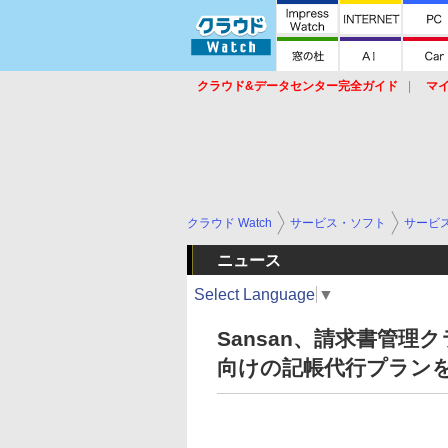
クラウド&データセンター完全ガイド
マ
サービス
セキュリティ
ネットワーク
スイッチ
ルータ
導入事例
イベ
クラウド Watch
サービス・ソフト
サービ
ニュース
Select Language
▼
Sansan、請求書管理ク
向けの記帳代行プラン