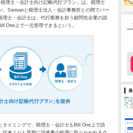
れた「税理士・会計士向け記帳代行プラン」は、税理士
。Sansanと税理士法人・会計事務所との間でパー
税理士・会計士は、代行業務を担う顧問先企業の請
ll One上で一元管理できるという。
最
イミングで、税理士・会計士もBill One上で請
、従来よりも早期に請求書の処理に取りかかれる点