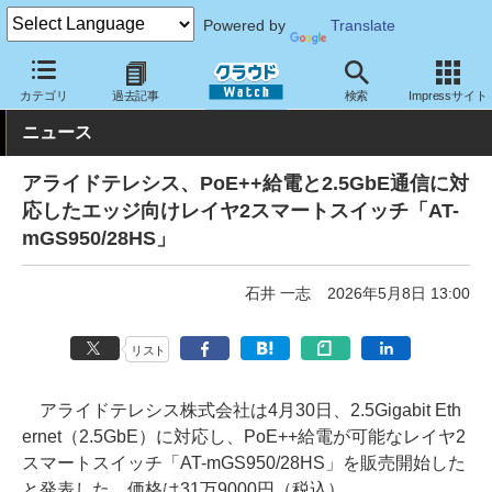
Powered by
Translate
クラウド Watch
ネットワーク
スイッチ
カテゴリ
過去記事
検索
Impressサイト
ニュース
アライドテレシス、PoE++給電と2.5GbE通信に対
応したエッジ向けレイヤ2スマートスイッチ「AT-
mGS950/28HS」
石井 一志
2026年5月8日 13:00
リスト
アライドテレシス株式会社は4月30日、2.5Gigabit Eth
ernet（2.5GbE）に対応し、PoE++給電が可能なレイヤ2
スマートスイッチ「AT-mGS950/28HS」を販売開始した
と発表した。価格は31万9000円（税込）。