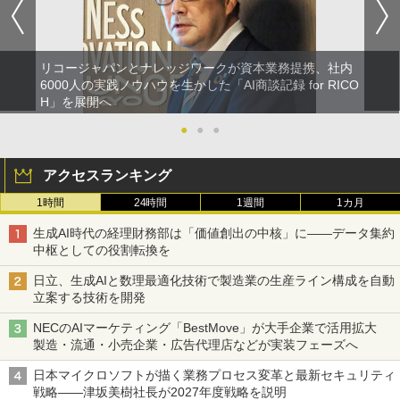
リコージャパンとナレッジワークが資本業務提携、社内
6000人の実践ノウハウを生かした「AI商談記録 for RICO
H」を展開へ
●
●
●
アクセスランキング
1時間
24時間
1週間
1カ月
生成AI時代の経理財務部は「価値創出の中核」に――データ集約
中枢としての役割転換を
日立、生成AIと数理最適化技術で製造業の生産ライン構成を自動
立案する技術を開発
NECのAIマーケティング「BestMove」が大手企業で活用拡大
製造・流通・小売企業・広告代理店などが実装フェーズへ
日本マイクロソフトが描く業務プロセス変革と最新セキュリティ
戦略――津坂美樹社長が2027年度戦略を説明