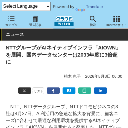
Powered by
Translate
クラウド Watch
ハード・インフラ
データセンター
カテゴリ
過去記事
検索
Impressサイト
ニュース
NTTグループがAIネイティブインフラ「AIOWN」
を展開、国内データセンターは2033年度に3倍超
に
柏木 恵子
2026年5月8日 06:00
リスト
NTT、NTTデータグループ、NTTドコモビジネスの3
社は4月27日、AI利活用の急速な拡大を背景に、顧客ニ
ーズに合わせて最適な利用環境を提供するAIネイティブ
インフラ「AIOWN」を展開すると発表した。NTTグルー