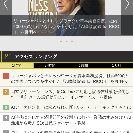
リコージャパンとナレッジワークが資本業務提携、社内
6000人の実践ノウハウを生かした「AI商談記録 for RICO
H」を展開へ
●
●
●
アクセスランキング
1時間
24時間
1週間
1カ月
リコージャパンとナレッジワークが資本業務提携、社内6000人
の実践ノウハウを生かした「AI商談記録 for RICOH」を展開へ
日立ソリューションズ、新Outlookに対応し誤送信対策を強化し
た「活文 メール誤送信防止アドインサービス」を提供
AIデータセンターに求められる新しいパワーアーキテクチャとは
AI時代に進化する経理部門の役割とは何か 業務のすみ分けとAI
活用から考える次世代ファイナンス戦略
日立、生成AIと数理最適化技術で製造業の生産ライン構成を自動