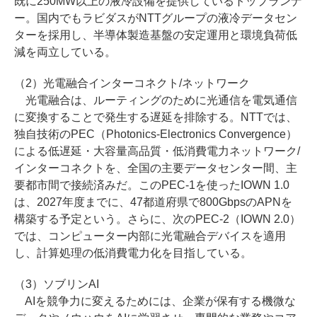
既に250MW以上の液冷設備を提供しているトップランナ
ー。国内でもラビダスがNTTグループの液冷データセン
ターを採用し、半導体製造基盤の安定運用と環境負荷低
減を両立している。
（2）光電融合インターコネクト/ネットワーク
光電融合は、ルーティングのために光通信を電気通信
に変換することで発生する遅延を排除する。NTTでは、
独自技術のPEC（Photonics-Electronics Convergence）
による低遅延・大容量高品質・低消費電力ネットワーク/
インターコネクトを、全国の主要データセンター間、主
要都市間で接続済みだ。このPEC-1を使ったIOWN 1.0
は、2027年度までに、47都道府県で800GbpsのAPNを
構築する予定という。さらに、次のPEC-2（IOWN 2.0）
では、コンピューター内部に光電融合デバイスを適用
し、計算処理の低消費電力化を目指している。
（3）ソブリンAI
AIを競争力に変えるためには、企業が保有する機微な