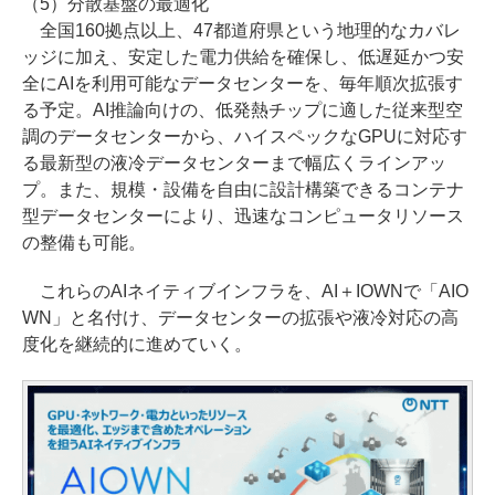
（5）分散基盤の最適化
全国160拠点以上、47都道府県という地理的なカバレ
ッジに加え、安定した電力供給を確保し、低遅延かつ安
全にAIを利用可能なデータセンターを、毎年順次拡張す
る予定。AI推論向けの、低発熱チップに適した従来型空
調のデータセンターから、ハイスペックなGPUに対応す
る最新型の液冷データセンターまで幅広くラインアッ
プ。また、規模・設備を自由に設計構築できるコンテナ
型データセンターにより、迅速なコンピュータリソース
の整備も可能。
これらのAIネイティブインフラを、AI＋IOWNで「AIO
WN」と名付け、データセンターの拡張や液冷対応の高
度化を継続的に進めていく。