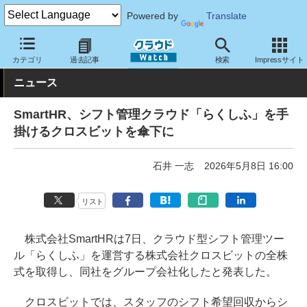
Powered by
Translate
クラウド Watch
トピック
業界動向
カテゴリ
過去記事
検索
Impressサイト
ニュース
SmartHR、シフト管理クラウド「らくしふ」を手
掛けるクロスビットを傘下に
石井 一志
2026年5月8日 16:00
リスト
株式会社SmartHRは7日、クラウド型シフト管理ツー
ル「らくしふ」を運営する株式会社クロスビットの全株
式を取得し、同社をグループ会社化したと発表した。
クロスビットでは、スタッフのシフト希望回収からシ