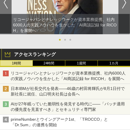
リコージャパンとナレッジワークが資本業務提携、社内
6000人の実践ノウハウを生かした「AI商談記録 for RICO
H」を展開へ
●
●
●
アクセスランキング
1時間
24時間
1週間
1カ月
リコージャパンとナレッジワークが資本業務提携、社内6000人
の実践ノウハウを生かした「AI商談記録 for RICOH」を展開へ
日本IBMが社長交代を発表――46歳の村田将輝氏が8月1日付で
新社長に就任、山口明夫社長は会長へ
AIが27年眠っていた脆弱性を発見する時代に――「パッチ適用
の優先度を見直すべき」とセキュリティ専門家
primeNumberとウイングアーク1st、「TROCCO」と
「Dr.Sum」の連携を開始