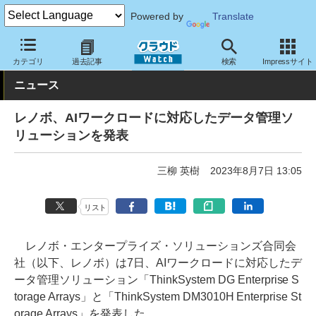
Powered by
Translate
クラウド Watch
ハード・インフラ
ハードウェア
ストレージ
カテゴリ
過去記事
検索
Impressサイト
ニュース
レノボ、AIワークロードに対応したデータ管理ソ
リューションを発表
三柳 英樹
2023年8月7日 13:05
リスト
レノボ・エンタープライズ・ソリューションズ合同会
社（以下、レノボ）は7日、AIワークロードに対応したデ
ータ管理ソリューション「ThinkSystem DG Enterprise S
torage Arrays」と「ThinkSystem DM3010H Enterprise St
orage Arrays」を発表した。