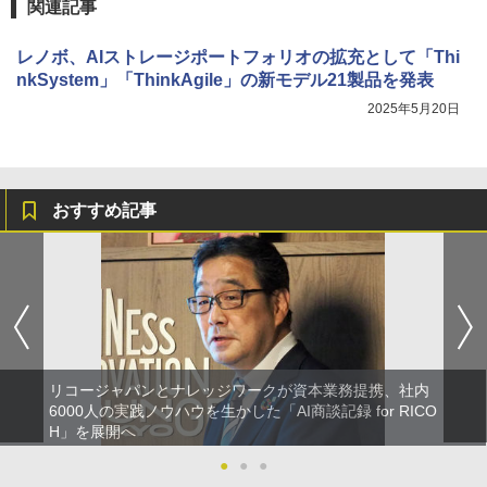
関連記事
レノボ、AIストレージポートフォリオの拡充として「Thi
nkSystem」「ThinkAgile」の新モデル21製品を発表
2025年5月20日
おすすめ記事
リコージャパンとナレッジワークが資本業務提携、社内
6000人の実践ノウハウを生かした「AI商談記録 for RICO
H」を展開へ
●
●
●