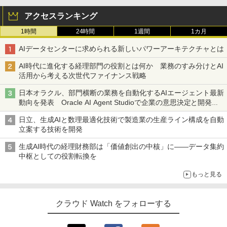
アクセスランキング
1時間
24時間
1週間
1カ月
AIデータセンターに求められる新しいパワーアーキテクチャとは
AI時代に進化する経理部門の役割とは何か 業務のすみ分けとAI
活用から考える次世代ファイナンス戦略
日本オラクル、部門横断の業務を自動化するAIエージェント最新
動向を発表 Oracle AI Agent Studioで企業の意思決定と開発を
加速
日立、生成AIと数理最適化技術で製造業の生産ライン構成を自動
立案する技術を開発
生成AI時代の経理財務部は「価値創出の中核」に――データ集約
中枢としての役割転換を
もっと見る
クラウド Watch をフォローする