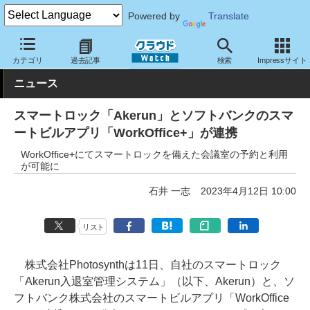
Powered by
Translate
クラウド Watch
トピック
協業・提携
国内
カテゴリ
過去記事
検索
Impressサイト
ニュース
スマートロック「Akerun」とソフトバンクのスマ
ートビルアプリ「WorkOffice+」が連携
WorkOffice+にてスマートロックを備えた会議室の予約と利用
が可能に
石井 一志
2023年4月12日 10:00
リスト
株式会社Photosynthは11日、自社のスマートロック
「Akerun入退室管理システム」（以下、Akerun）と、ソ
フトバンク株式会社のスマートビルアプリ「WorkOffice