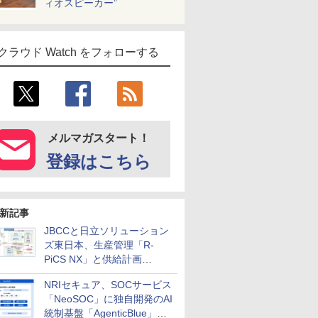
ィオスピーカー”
クラウド Watch をフォローする
メルマガスタート！
登録はこちら
新記事
JBCCと日立ソリューション
ズ東日本、生産管理「R-
PiCS NX」と供給計画
「scSQUARE ISP」の連携サ
NRIセキュア、SOCサービス
ービスを提供開始
「NeoSOC」に独自開発のAI
統制基盤「AgenticBlue」を