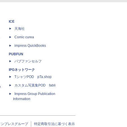
ICE
天海社
ス
Comic curea
impress QuickBooks
PUBFUN
パブファンセルフ
IPGネットワーク
TシャツPOD pTa.shop
カスタム写真集POD fabli
e
Impress Group Publication
Information
インプレスグループ
特定商取引法に基づく表示