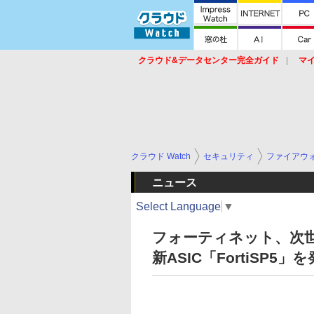
クラウド&データセンター完全ガイド
マ
サービス
セキュリティ
ネットワーク
スイッチ
ルータ
導入事例
イベ
クラウド Watch
セキュリティ
ファイアウ
ニュース
Select Language
▼
フォーティネット、次
新ASIC「FortiSP5」