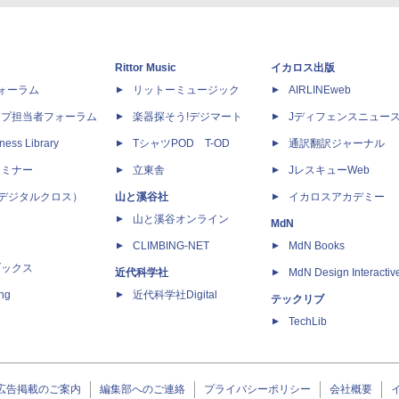
Rittor Music
イカロス出版
dフォーラム
リットーミュージック
AIRLINEweb
ップ担当者フォーラム
楽器探そう!デジマート
Jディフェンスニュー
ness Library
TシャツPOD T-OD
通訳翻訳ジャーナル
セミナー
立東舎
JレスキューWeb
 X（デジタルクロス）
山と溪谷社
イカロスアカデミー
山と溪谷オンライン
MdN
CLIMBING-NET
MdN Books
ブックス
近代科学社
MdN Design Interactiv
ing
近代科学社Digital
テックリブ
TechLib
広告掲載のご案内
編集部へのご連絡
プライバシーポリシー
会社概要