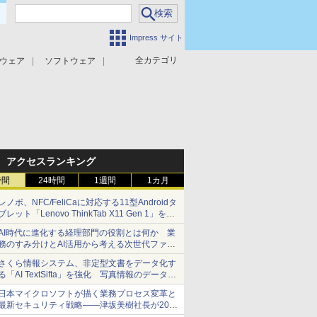
Impress サイト
全カテゴリ
ウェア
ソフトウェア
攻撃対策
マルウェア対策
アクセスランキング
時間
24時間
1週間
1カ月
レノボ、NFC/FeliCaに対応する11型Androidタ
ブレット「Lenovo ThinkTab X11 Gen 1」を発
売
AI時代に進化する経理部門の役割とは何か 業
務のすみ分けとAI活用から考える次世代ファイ
ナンス戦略
さくら情報システム、非定型文書をデータ化す
る「AI TextSifta」を強化 写真情報のデータ化
などに対応
日本マイクロソフトが描く業務プロセス変革と
最新セキュリティ戦略――津坂美樹社長が2027
年度戦略を説明