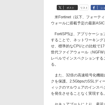
ポスト
リスト
シ
米Fortinet（以下、フォー
ウォールに搭載予定の最新ASIC「
FortiSP5は、アプリケー
することで、ネットワーキング
せ、標準的なCPUとの比較で1
世代ファイアウォール（NGF
レベルでインスペクションする
る。
また、32倍の高速暗号化機能
クを保護。2.5GbpsのSSL
ィックのマルウェアのインスペ
を発生させることなく実現する
セキュアブートにより、承認さ