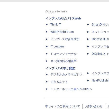
Group site links
インプレスのビジネスWeb
Think IT
SmartGri
Web担当者Forum
ネットショ
インプレス総合研究所
Impress Busi
IT Leaders
インプレス
ドローンジャーナル
DIGITAL
ネッ担お悩み相談室
インプレスの本と雑誌
インプレス
デジタルカメラマガジン
NextPublish
できるネット
インターネット白書ARCHIVES
本サイトのご利用について
お問い合わせ