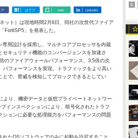
ェア
はてブ
note
LinkedIn
ティネット）は現地時間2月6日、同社の次世代ファイア
FortiSP5」を発表した。
ション専用設計を採用し、マルチコアプロセッサを内蔵
とセキュリティ機能のコンバージェンスを加速さ
7倍のファイアウォールパフォーマンス、3.5倍の次
W）パフォーマンスを実現。トラフィックをより高い
ことで、脅威を検知してブロックできるとしてい
により、機密データと仮想プライベートネットワー
ディープインスペクションにより、暗号化されたトラフ
クションに必要な処理能力をパフォーマンスの問題
。
れたOSソフトウェアのみに起動を許可すること