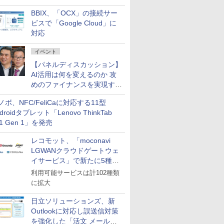
企業・広告代理店などが実装
BBIX、「OCX」の接続サー
フェーズへ
ビスで「Google Cloud」に
対応
イベント
【パネルディスカッション】
AI活用は何を変えるのか 攻
めのファイナンスを実現する
業務設計とマインドセット変
ノボ、NFC/FeliCaに対応する11型
革
droidタブレット「Lenovo ThinkTab
11 Gen 1」を発売
レコモット、「moconavi
LGWANクラウドゲートウェ
イサービス」で新たに5種類
のサービスと連携開始
利用可能サービスは計102種類
に拡大
日立ソリューションズ、新
Outlookに対応し誤送信対策
を強化した「活文 メール誤