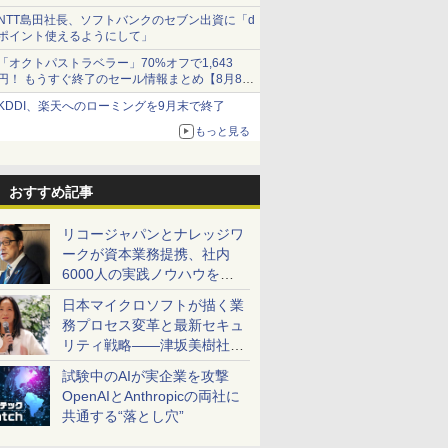
NTT島田社長、ソフトバンクのセブン出資に「d
ポイント使えるようにして」
「オクトパストラベラー」70%オフで1,643
円！ もうすぐ終了のセール情報まとめ【8月8日
更新】
KDDI、楽天へのローミングを9月末で終了
ニンテンドーeショップでは「大神 絶景版」が
67%オフで990円
もっと見る
おすすめ記事
リコージャパンとナレッジワ
ークが資本業務提携、社内
6000人の実践ノウハウを生
かした「AI商談記録 for
日本マイクロソフトが描く業
RICOH」を展開へ
務プロセス変革と最新セキュ
リティ戦略――津坂美樹社長
が2027年度戦略を説明
試験中のAIが実企業を攻撃
OpenAIとAnthropicの両社に
共通する“落とし穴”