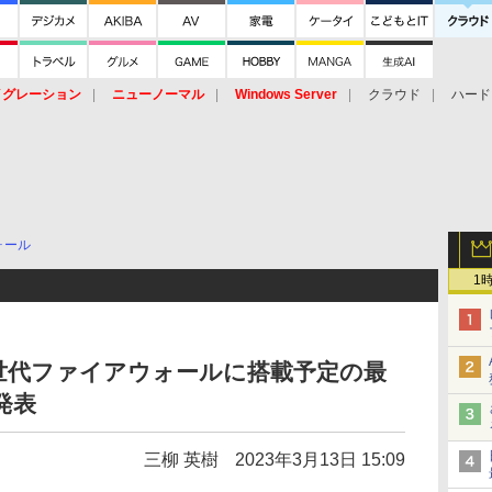
イグレーション
ニューノーマル
Windows Server
クラウド
ハード
トピック
ストレージ（HW）
オープンソース
SaaS
標的型
ント
ォール
1
世代ファイアウォールに搭載予定の最
を発表
三柳 英樹
2023年3月13日 15:09