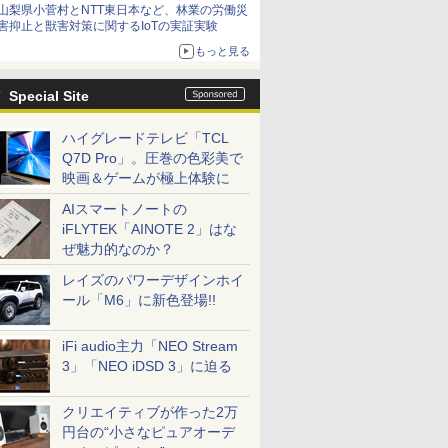
山梨県小菅村とNTT東日本など、林業の労働災
害抑止と獣害対策に関するIoTの実証実験
もっと見る
Special Site
ハイグレードテレビ「TCL
Q7D Pro」。圧巻の色彩美で
映画＆ゲームが極上体験に
AIスマートノートの
iFLYTEK「AINOTE 2」はな
ぜ魅力的なのか？
レイズのパワーデザインホイ
ール「M6」に新色登場!!
iFi audio主力「NEO Stream
3」「NEO iDSD 3」に迫る
クリエイティブが作った2万
円台の“小さなピュアオーデ