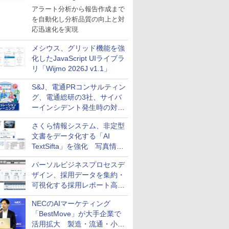
導入
アラート分析から報告作成まで
を自動化し分析品質の向上と対
応迅速化を実現
メシウス、グリッド機能を強
化したJavaScript UIライブラ
リ「Wijmo 2026J v1.1」
S&J、電通PRコンサルティン
グ、電通総研の3社、サイバ
ーインシデント発生時の対応
と危機管理広報を一体的に訓
さくら情報システム、非定型
練するプログラムを提供
文書をデータ化する「AI
TextSifta」を強化 写真情報
のデータ化などに対応
パーソルビジネスプロセスデ
ザイン、採用データを集約・
可視化する採用レポート高速
化サービスを提供
NECのAIマーケティング
「BestMove」が大手企業で
活用拡大 製造・流通・小売