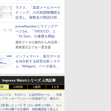
送信防止アドインサービス」
ラクス、「楽楽メールマーケ
を提供
ティング」の日程調整機能を
拡充し、複数名の商談日程調
整を効率化
primeNumberとウイングア
ーク1st、「TROCCO」と
「Dr.Sum」の連携を開始
基幹データの集約からAI活用・
業務還元までを一貫支援
インフォマート、取引データ
をAI分析する経営分析システ
ム「IMAgent」ベータ版を提
供
Impress Watchシリーズ 人気記事
時間
24時間
1週間
1カ月
ユニクロ、今日から「お盆特別セール」。涼感
シアサッカーワンピース待望値下げ、撥水ギア
ショーツは1990円に
【家電レビュー】手ごわい雑草との戦い、コメ
リの草刈機で完全勝利 掃除機感覚で使えた