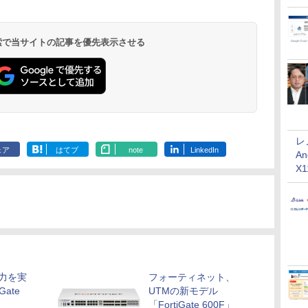
 検索で当サイトの記事を優先表示させる
レ
ェア
はてブ
note
LinkedIn
An
X
力を実
フォーティネット、
ate
UTMの新モデル
「FortiGate 600F」