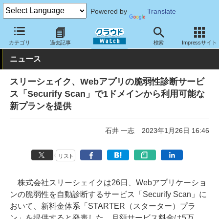
Powered by
Translate
クラウド Watch
セキュリティ
セキュリティサービス
カテゴリ
過去記事
検索
Impressサイト
ニュース
スリーシェイク、Webアプリの脆弱性診断サービ
ス「Securify Scan」で1ドメインから利用可能な
新プランを提供
石井 一志
2023年1月26日 16:46
リスト
株式会社スリーシェイクは26日、Webアプリケーショ
ンの脆弱性を自動診断するサービス「Securify Scan」に
おいて、新料金体系「STARTER（スターター）プラ
ン」を提供すると発表した。月額サービス料金は5万