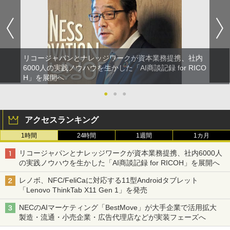
リコージャパンとナレッジワークが資本業務提携、社内
6000人の実践ノウハウを生かした「AI商談記録 for RICO
H」を展開へ
●
●
●
アクセスランキング
1時間
24時間
1週間
1カ月
リコージャパンとナレッジワークが資本業務提携、社内6000人
の実践ノウハウを生かした「AI商談記録 for RICOH」を展開へ
レノボ、NFC/FeliCaに対応する11型Androidタブレット
「Lenovo ThinkTab X11 Gen 1」を発売
NECのAIマーケティング「BestMove」が大手企業で活用拡大
製造・流通・小売企業・広告代理店などが実装フェーズへ