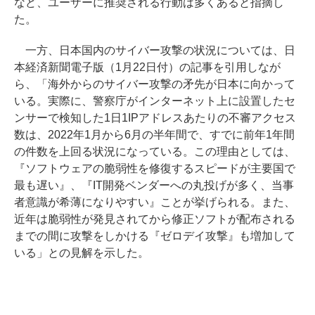
など、ユーザーに推奨される行動は多くあると指摘し
た。
一方、日本国内のサイバー攻撃の状況については、日
本経済新聞電子版（1月22日付）の記事を引用しなが
ら、「海外からのサイバー攻撃の矛先が日本に向かって
いる。実際に、警察庁がインターネット上に設置したセ
ンサーで検知した1日1IPアドレスあたりの不審アクセス
数は、2022年1月から6月の半年間で、すでに前年1年間
の件数を上回る状況になっている。この理由としては、
『ソフトウェアの脆弱性を修復するスピードが主要国で
最も遅い』、『IT開発ベンダーへの丸投げが多く、当事
者意識が希薄になりやすい』ことが挙げられる。また、
近年は脆弱性が発見されてから修正ソフトが配布される
までの間に攻撃をしかける『ゼロデイ攻撃』も増加して
いる」との見解を示した。