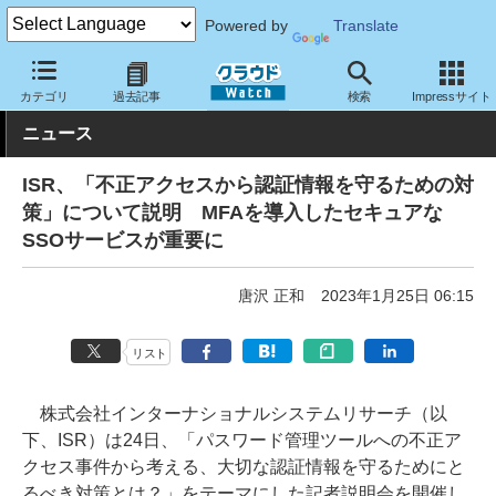
Powered by
Translate
クラウド Watch
トピック
業界動向
カテゴリ
過去記事
検索
Impressサイト
ニュース
ISR、「不正アクセスから認証情報を守るための対
策」について説明 MFAを導入したセキュアな
SSOサービスが重要に
唐沢 正和
2023年1月25日 06:15
リスト
株式会社インターナショナルシステムリサーチ（以
下、ISR）は24日、「パスワード管理ツールへの不正ア
クセス事件から考える、大切な認証情報を守るためにと
るべき対策とは？」をテーマにした記者説明会を開催し