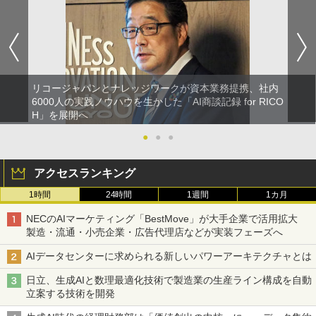
リコージャパンとナレッジワークが資本業務提携、社内
6000人の実践ノウハウを生かした「AI商談記録 for RICO
H」を展開へ
●
●
●
アクセスランキング
1時間
24時間
1週間
1カ月
NECのAIマーケティング「BestMove」が大手企業で活用拡大
製造・流通・小売企業・広告代理店などが実装フェーズへ
AIデータセンターに求められる新しいパワーアーキテクチャとは
日立、生成AIと数理最適化技術で製造業の生産ライン構成を自動
立案する技術を開発