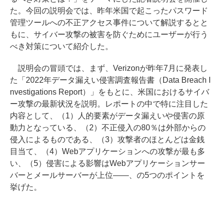
た。今回の説明会では、昨年米国で起こったパスワード
管理ツールへの不正アクセス事件について解説するとと
もに、サイバー攻撃の被害を防ぐためにユーザーが行う
べき対策について紹介した。
説明会の冒頭では、まず、Verizonが昨年7月に発表し
た「2022年データ漏えい侵害調査報告書（Data Breach I
nvestigations Report）」をもとに、米国におけるサイバ
ー攻撃の最新状況を説明。レポートの中で特に注目した
内容として、（1）人的要素がデータ漏えいや侵害の原
動力となっている、（2）不正侵入の80％は外部からの
侵入によるものである、（3）攻撃者のほとんどは金銭
目当て、（4）Webアプリケーションへの攻撃が最も多
い、（5）侵害による影響はWebアプリケーションサー
バーとメールサーバーが上位――、の5つのポイントを
挙げた。